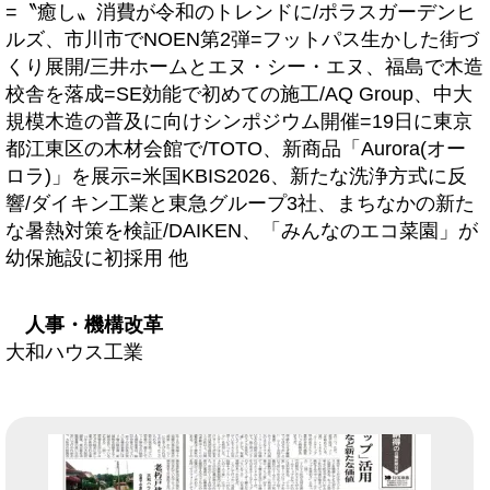
=〝癒し〟消費が令和のトレンドに/ポラスガーデンヒ
ルズ、市川市でNOEN第2弾=フットパス生かした街づ
くり展開/三井ホームとエヌ・シー・エヌ、福島で木造
校舎を落成=SE効能で初めての施工/AQ Group、中大
規模木造の普及に向けシンポジウム開催=19日に東京
都江東区の木材会館で/TOTO、新商品「Aurora(オー
ロラ)」を展示=米国KBIS2026、新たな洗浄方式に反
響/ダイキン工業と東急グループ3社、まちなかの新た
な暑熱対策を検証/DAIKEN、「みんなのエコ菜園」が
幼保施設に初採用 他
人事・機構改革
大和ハウス工業