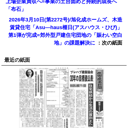
上場企業買収へ=事業の土台固めと持続的成長へ
「布石」
2026年3月10日(第2272号)/旭化成ホームズ、木造
賃貸住宅「Asu―haus榧日(アスハウス・ひび)」
第1弾が完成=郊外型戸建住宅団地の「賑わい空白
：次の紙面
地」の課題解決に
最近の紙面