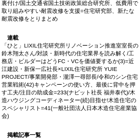
裏付け/国土交通省国土技術政策総合研究所、低費用で
取り組みやすい耐震改修を支援=住宅研究部、新たな
耐震改修をとりまとめ
連載
「ひと」LIXIL住宅研究所リノベーション推進室室長の
鈴木翔太さん/対談・新時代の住宅業界を読み解く/工
務店・ビルダーはどうFC・VCを価値要するか(3)=近
江建設・新保一広社長×LIXIL住宅研究所 YUIE
PROJECT/事業開発部・瀧澤一尋部長/令和のシン住宅
営業戦術(42)キャンペーンの使い方、最後に背中を押
す工夫/注目の助成金=233(ナビット社長 福井泰代)/木
造ハウジングコーディネーター(続)目指せ!木造住宅の
スペシャリスト=41(一般社団法人日本木造住宅産業協
会)
掲載記事一覧