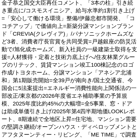
金子恭之国交大臣再任コメント、「3本の柱」引き続
き重点に/コスモスイニシア、給与水準約1割引き上げ
=「安心して働ける環境」整備/伊藤忠都市開発、「コ
コチアップ」で価値向上=新築分譲マンションブラン
ド「CREVIA(クレヴィア)」/パナソニックホームズな
ど3者、消費者庁長官賞を共同受賞=戸越銀座の防災活
動で/旭化成ホームズ、新入社員の一級建築士取得を支
援=人材獲得・定着と技術力底上げへ/住友林業グルー
プのリテック、賃貸マンション竣工100棟記念のロゴ
作成/トヨタホーム、分譲マンション「アネシア北浦
和」第1期販売開始=全39戸が南向き/国土交通省、今
国会に5法案提出=エネルギー消費性能向上関係法の一
部改正/東京都の2026年度省エネ補助事業の予算規
模、2025年度比約45%の大幅増=全5事業、窓・ドア
は助成単価引き上げ/2025年第4四半期地価LOOKレポ
ート、8期連続で全地区上昇=住宅地、マンション需要
の堅調さ継続/オープンハウス・ディベロップメントと
アフタヌーンティー・リビング、「ME TIME」で調査