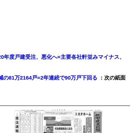
の2020年度戸建受注、悪化へ=主要各社軒並みマイナス、
：次の紙面
%減の81万2164戸=2年連続で90万戸下回る