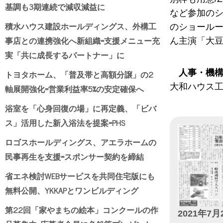
基調も3期連続で減収減益に
など参加のシ
積水ハウス建設ホールディングス、外構工
のショールー
事店との連携強化へ新組織=支援メニュー充
ん主演「大豆
実「共に成長するパートナー」に
トヨタホーム、「普及帯と高額分譲」の2
人事・機
大和ハウス工
軸展開強化=営業利益率5%の安定確保へ
浴室を「心身回復の場」に再定義、「ビバ
ス」活用した新入浴法を提案=PHS
ロゴスホールディングス、アエラホームの
民事再生を支援=スポンサー契約を締結
省エネ検討WEBサービスを共同住宅版にも
無料公開、YKKAPとワンビルディング
第22回「家やまちの絵本」コンクールの作
2021年7月