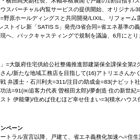
・横田純夫副社長、木軸本格展開で戸建の1割目指す/
ウスバーチャル内覧サービスの提供開始、オリジナル3
=野原ホールディングスと共同開発/LIXIL、リフォー
レストイレ新「SATIS S」発売/3省合同=省エネ基準の
現へ、バックキャスティングで規制を議論、6月にとり
」=大阪府住宅供給公社整備推進部建築保全課保全第2
さん/新たな地域工務店を目指して(16)アトリエさんか
 弁護士・石川利夫=311/注目の助成金=83(ナビット社
法=91(㈱追客力代表 曽根田太郎)/夢創造 住の新世紀=
スト 伊能肇)/住めば住むほど幸せ住まい=3(積水ハウ
ャンペーン
ートラル宣言以降、戸建て、省エネ義務化加速へ=住生