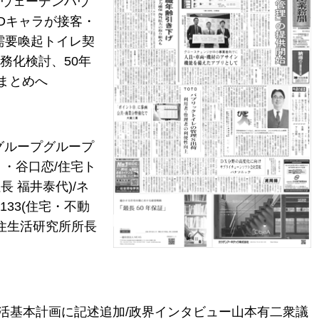
スウェーデンハウ
Dキャラが接客・
ム需要喚起トイレ契
義務化検討、50年
まとめへ
グループグループ
く・谷口恋/住宅ト
長 福井泰代)/ネ
133(住宅・不動
ス住生活研究所所長
活基本計画に記述追加/政界インタビュー山本有二衆議