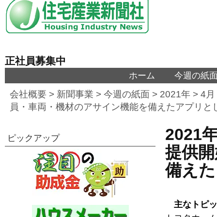
正社員募集中
ホーム
今週の紙
会社概要
>
新聞事業
>
今週の紙面
>
2021年
>
4月
員・車両・機材のアサイン機能を備えたアプリと
202
ピックアップ
提供開
備えた
主なトピ