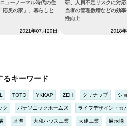
ニューノーマル時代の住
研、人員不足リスクに対応
「応災の家」、暮らしと
当者の管理数増などの効率
性向上
2021年07月29日
日付
2018
するキーワード
IL
TOTO
YKKAP
ZEH
クリナップ
シ
ック
パナソニックホームズ
ライフデザイン・カ
省
基準
大和ハウス工業
大建工業
展示場