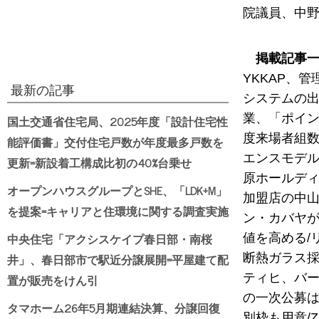
院議員、中野
掲載記事
YKKAP、
最新の記事
システムの出
業、「ポイン
国土交通省住宅局、2025年度「設計住宅性
度来場者組数
能評価書」交付住宅戸数が年度最多戸数を
エンスモデル
更新=新設着工構成比初の40%台乗せ
原ホールディ
オープンハウスグループとSHE、「LDK+M」
加盟店の中山
を提案=キャリアと住環境に関する調査実施
ン・カバヤが
中央住宅「アクシスケイプ春日部・南桜
値を高める/
井」、春日部市で駅近分譲展開=平屋建て配
断熱ガラス採
置が販売をけん引
ティヒ、バー
の一次公募は
タマホーム26年5月期連結決算、分譲回復
別枠も用意/