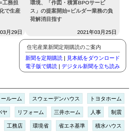
=工務担
環境、「作図・積算BPOサービ
化で生産
ス」の提案開始=ビルダー業務の負
荷解消目指す
年03月29日
日付
2021年03月25日
住宅産業新聞定期購読のご案内
新聞を定期購読
|
見本紙をダウンロード
電子版で購読
|
デジタル新聞を立ち読み
ョールーム
スウェーデンハウス
トヨタホーム
バヤ
リフォーム
三井ホーム
人事
制震
工務店
環境省
省エネ基準
積水ハウス