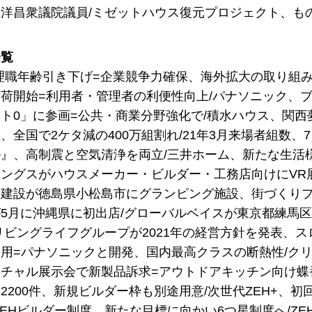
洋昌衆議院議員/ミゼットハウス復元プロジェクト、も
一覧
管理職年齢引き下げ=企業競争力確保、海外拡大の取り組み
荷開始=利用者・管理者の利便性向上/パナソニック、ブ
ト0」に参画=公共・商業分野強化で/積水ハウス、関西
、全国で2ケタ減の400万組割れ/21年3月来場者組数
』、高制震と空気清浄を両立/三井ホーム、新たな生活
ングスがハウスメーカー・ビルダー・工務店向けにVR
建設が徳島県小松島市にグランピング施設、街づくりプ
5月に沖縄県に初出店/グローバルベイスが東京都練馬
リビングライフグループが2021年の経営方針を発表、
用=パナソニックと開発、国内最高クラスの断熱性/クリナ
チャル展示会で新製品訴求=アウトドアキッチン向け蝶番
2200件、新規ビルダー枠も別途用意/次世代ZEH+、初
ZEHビルダー制度、新たな目標に向かい6つ星制度へ/ZE