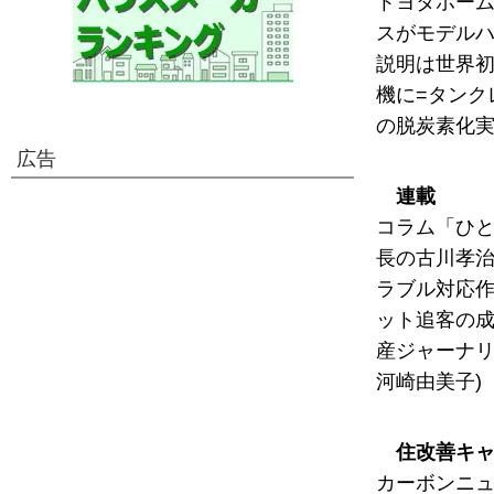
トヨタホーム
スがモデルハ
説明は世界初
機に=タンク
の脱炭素化実
広告
連載
コラム「ひと
長の古川孝治
ラブル対応作戦
ット追客の成功
産ジャーナリ
河崎由美子)
住改善キ
カーボンニュ