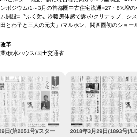
ンポジウム/1～3月の首都圏中古住宅流通=27・8%増の
ム開設=〝ふく射〟冷暖房体感で訴求/クリナップ、シ
田とわ子と三人の元夫」/マルホン、関西圏初のショー
構改革
業/積水ハウス/国土交通省
29日(第2051号)/スター
2018年3月29日(1893号)/LI