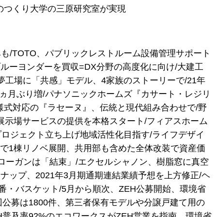
のつくり大学の三原研究室が実現
も/TOTO、パブリックレストルーム設備管理サポート
ルーヨンダーを買収=DX分野の高度化に向け/大建工
夢工場に「共感」モデル、4家族のストーリーで/21年
、7ヵ月ぶり増/パナソニックホームズ『カサート・レジリ
様式対応の『ラセーヌ』、伝統と現代組み合わせで/野
展示場サービスの提供を本格スタート/フィアスホーム
ロジェクト立ち上げ地域活性化目指す/ライフデザイ
区で1棟リノベ展開、共用部も含めた全体改装で資産価
スローガンは「結束」/エクセルシャノン、樹脂窓に真空
ップ、2021年3月期通期連結業績予想を上方修正/ヘ
・バスケット/5月から順次、ZEH公募開始、環境省
回公募は1800件、第三者保有モデルや分譲戸建て用の
H普及率92%のエコワークスがZEH営業を指南、環境省