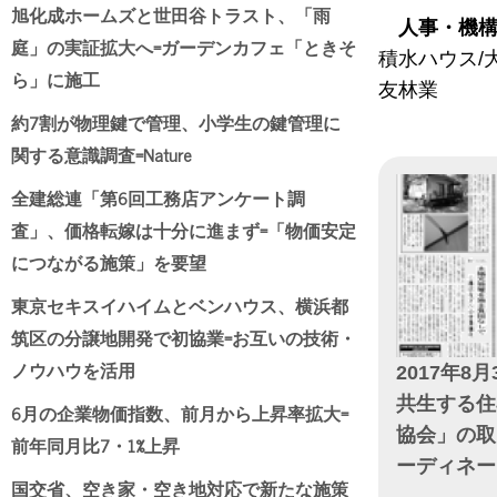
旭化成ホームズと世田谷トラスト、「雨
人事・機
庭」の実証拡大へ=ガーデンカフェ「ときそ
積水ハウス/
ら」に施工
友林業
約7割が物理鍵で管理、小学生の鍵管理に
関する意識調査=Nature
全建総連「第6回工務店アンケート調
査」、価格転嫁は十分に進まず=「物価安定
につながる施策」を要望
東京セキスイハイムとベンハウス、横浜都
筑区の分譲地開発で初協業=お互いの技術・
ノウハウを活用
2017年8月
共生する住
6月の企業物価指数、前月から上昇率拡大=
協会」の取
前年同月比7・1%上昇
ーディネー
国交省、空き家・空き地対応で新たな施策