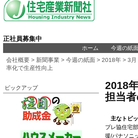
正社員募集中
ホーム
今週の紙
会社概要
>
新聞事業
>
今週の紙面
>
2018年
>
3月
率化で生産性向上
2018
ピックアップ
担当者
主なトピ
プレ協住宅部
援/パナソニ