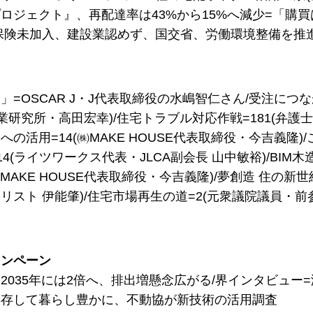
ロジェクト』、再配達率は43%から15%へ減少=「購
保険未加入、建設業認めず、国交省、労働環境整備を推
」=OSCAR J・J代表取締役の水嶋智仁さん/受注につな
産業研究所・高田宏幸)/住宅トラブル対応作戦=181(弁護士
への活用=14(㈱MAKE HOUSE代表取締役・今吉義隆)
4(ライツワークス代表・JLCA副会長 山中敏裕)/BIM
MAKE HOUSE代表取締役・今吉義隆)/夢創造 住の新世紀
リスト 伊能肇)/住宅市場再生の道=2(元衆議院議員・前
ャンペーン
2035年には2倍へ、排出増懸念広がる/界インタビュー
共存して暮らし豊かに、不動協が新技術の活用調査