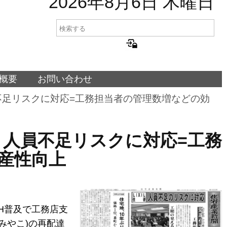
2026年8月6日 木曜日
概要
お問い合わせ
研、人員不足リスクに対応=工務担当者の管理数増などの効
IL住研、人員不足リスクに対応=工務
産性向上
H普及で工務店支
みやこ)の再配達