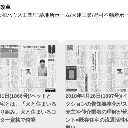
構改革
大和ハウス工業/三菱地所ホーム/大建工業/野村不動産ホ
31日(1866号)/ペットと
2018年4月26日(1897号)
宅とは、「犬と住まいる
クションの告知義務化がス
り組み、犬と住まいるコ
売主や仲介業者の理解が普
ター資格で啓発
ント=既存住宅の流通活性
響は