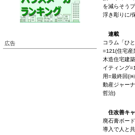
を減らそうプ
浮き彫りに/
連載
コラム「ひと
広告
=121(住宅
木造住宅建築
イティング=1
用=最終回(㈱
動産ジャーナ
哲治)
住改善キ
廃石膏ボード
導入で人と