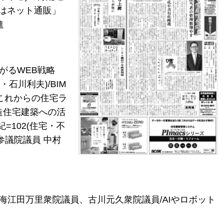
買はネット通販」
進
がるWEB戦略
・石川利夫)/BIM
/これからの住宅ラ
木造住宅建築への活
=102(住宅・不
参議院議員 中村
=海江田万里衆院議員、古川元久衆院議員/AIやロボット