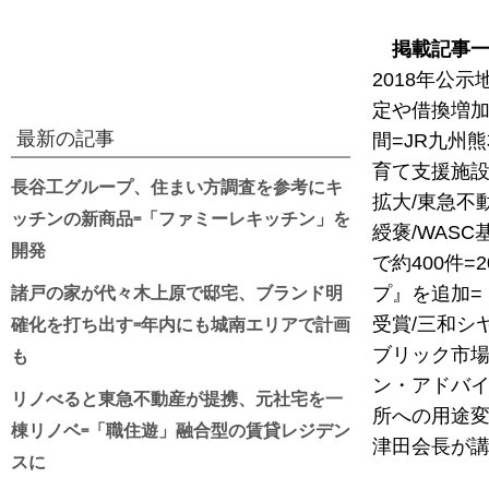
掲載記事
2018年公
定や借換増加
最新の記事
間=JR九州
育て支援施設
長谷工グループ、住まい方調査を参考にキ
拡大/東急不
ッチンの新商品=「ファミーレキッチン」を
綬褒/WAS
開発
で約400件=
諸戸の家が代々木上原で邸宅、ブランド明
プ』を追加=
確化を打ち出す=年内にも城南エリアで計画
受賞/三和シ
も
ブリック市場
ン・アドバイ
リノべると東急不動産が提携、元社宅を一
所への用途変
棟リノベ=「職住遊」融合型の賃貸レジデン
津田会長が講
スに