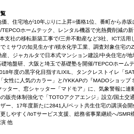
一覧
示地価、住宅地が10年ぶりに上昇=価格1位、番町から赤坂
/TEPCOホームテック、レンタル機器で光熱費削減の新
熊本支社の移転新築工事で/三井不動産など3社、ICT活
でミサワの知見生かす/積水化学工業、調査対象住宅のZ
動産、ジャカルタで日本式マンション建設/中央住宅が
C基礎地盤研、大阪と埼玉で基礎塾を開催/TEPCOホー
2018年度の黒字化目指す/LIXIL、タンクレストイレ「S
「女性に人気のカラー」と/YKKAPの『MADOショップ 
ヤッター、窓シャッター「マドモア」に、気象警報に連動
の販売体制強化で「TOTOアクアエンジ」設立/国土交
ザー、17年度新たに2841人/ペット共生住宅の講演会
更しやすく/IoTサービス支援、総務省事業継続へ/S
演 他