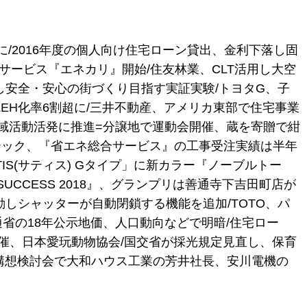
に/2016年度の個人向け住宅ローン貸出、金利下落し固
サービス『エネカリ』開始/住友林業、CLT活用し大空
用し安全・安心の街づくり目指す実証実験/トヨタG、子
EH化率6割超に/三井不動産、アメリカ東部で住宅事業
地域活動活発に推進=分譲地で運動会開催、蔵を寄贈で紺
ムテック、『省エネ総合サービス』の工事受注実績は半年
ATIS(サティス) Gタイプ」に新カラー『ノーブルトー
SUCCESS 2018』、グランプリは善通寺下吉田町店が
しシャッターが自動閉鎖する機能を追加/TOTO、パ
通省の18年公示地価、人口動向などで明暗/住宅ロー
開催、日本愛玩動物協会/国交省が採光規定見直し、保育
MR構想検討会で大和ハウス工業の芳井社長、安川電機の