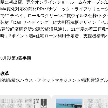
県に初出店、完全オンラインショールームをオープン/12月
CM=変化対応の商材PR/パナソニック・ライフソリュ
で/ニチベイ、ロールスクリーンに抗ウイルス仕様/トク
装材「Dan サイディング」に大割石積柄デザイン「ベルク
/建設経済研究所の建設経済見通し、21年度の着工戸数=
時」3ポイント増=住宅ローン利用予定者、支援機構調べ
1年3月期第3四半期
構改革
鴻池組/積水ハウス・アセットマネジメント/積和建設グ