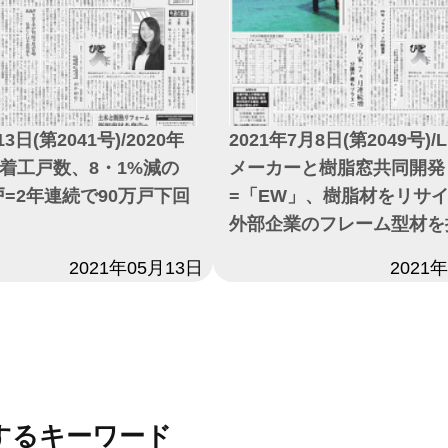
2021年7月8日(第2049号)/L
13日(第2041号)/2020年
メーカーと樹脂窓共同開発
着工戸数、8・1%減の
=「EW」、樹脂材をリサ
4戸=2年連続で90万戸下回
外部企業のフレーム型材を
日付
2021
2021年05月13日
するキーワード