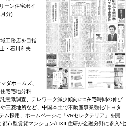
グリーン住宅ポイ
月分)
地域工務店を目指
護士・石川利夫
/ヤマダホームズ、
/住宅宅地分科
建託意識調査、テレワーク減少傾向に=在宅時間の伸び
スや三菱地所など、中国本土で不動産事業強化/トヨタ
ステム採用、ホームページに「VRセレクテリア」を開
市型賃貸マンション/LIXIL住研が金融分野に参入/七