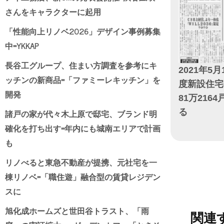
さんをキャラクターに起用
「性能向上リノベ2026」デザイン事例募集
中=YKKAP
長谷工グループ、住まい方調査を参考にキ
2021年5月
ッチンの新商品=「ファミーレキッチン」を
度新設住宅
開発
81万216
諸戸の家が代々木上原で邸宅、ブランド明
る
確化を打ち出す=年内にも城南エリアで計画
日付
も
リノべると東急不動産が提携、元社宅を一
棟リノベ=「職住遊」融合型の賃貸レジデン
スに
旭化成ホームズと世田谷トラスト、「雨
関連