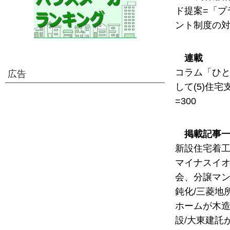
ド提案=「プ
ント制度の対
連載
コラム「ひと
広告
して(5)住
=300
掲載記事
新設住宅着工2
マイナスイオ
会、分譲マン
鈍化/三菱地
ホームが木造
設/大東建託