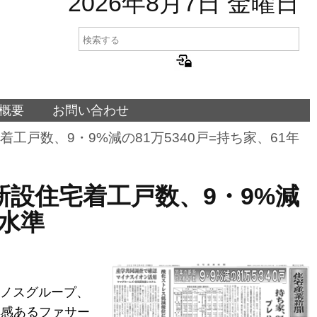
2026年8月7日 金曜日
概要
お問い合わせ
住宅着工戸数、9・9%減の81万5340戸=持ち家、61年
0年の新設住宅着工戸数、9・9%減
低水準
イノスグループ、
重厚感あるファサー