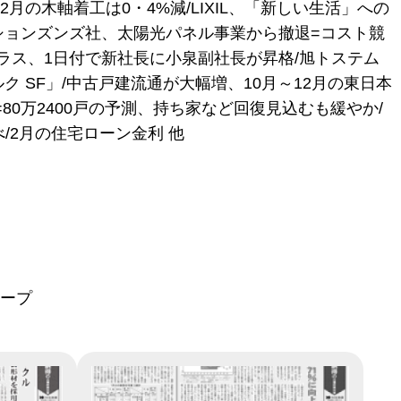
の木軸着工は0・4%減/LIXIL、「新しい生活」への
ーションズンズ社、太陽光パネル事業から撤退=コスト競
ラス、1日付で新社長に小泉副社長が昇格/旭トステム
 SF」/中古戸建流通が大幅増、10月～12月の東日本
80万2400戸の予測、持ち家など回復見込むも緩やか/
/2月の住宅ローン金利 他
ループ