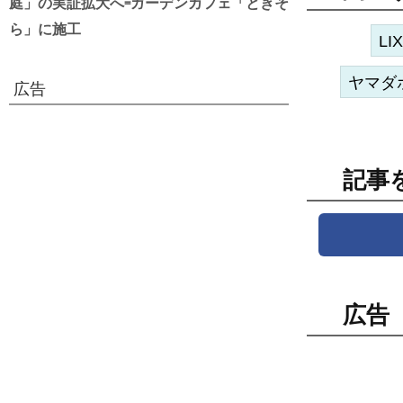
庭」の実証拡大へ=ガーデンカフェ「ときそ
ら」に施工
LIX
ヤマダ
広告
記事
広告