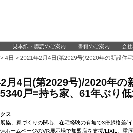
面
見本紙・購読のご案内
書籍のご案内
会社
>
4日
>
2021年2月4日(第2029号)/2020年の新設
年2月4日(第2029号)/202
万5340戸=持ち家、61年ぶり
ックス
展協、家づくりの関心、在宅経験の有無で3倍超格差/
化=ホームページのVR展示場で加盟店を支援/LIXIL、