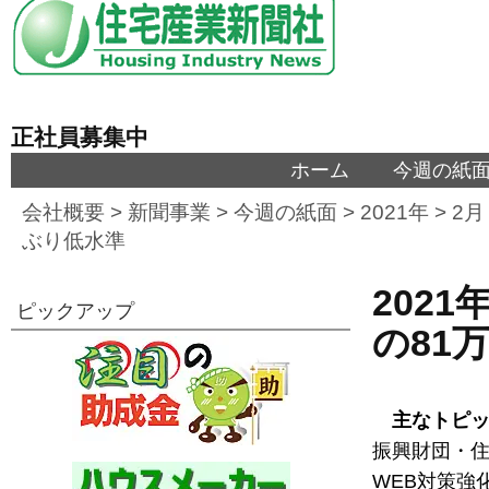
正社員募集中
ホーム
今週の紙
会社概要
>
新聞事業
>
今週の紙面
>
2021年
>
2月
ぶり低水準
2021
ピックアップ
の81
主なトピ
振興財団・住
WEB対策強