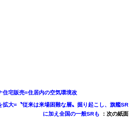
コロナ住宅販売=住居内の空気環境改
応店舗を拡大=〝従来は来場困難な層〟掘り起こし、旗艦SR
：次の紙面
に加え全国の一般SRも