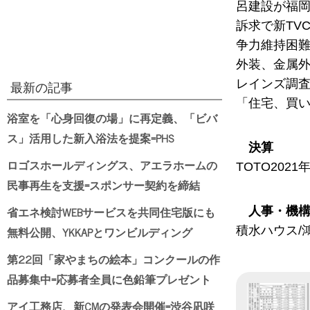
呂建設が福岡
訴求で新TV
争力維持困難
外装、金属外
レインズ調査
最新の記事
「住宅、買い
浴室を「心身回復の場」に再定義、「ビバ
ス」活用した新入浴法を提案=PHS
決算
ロゴスホールディングス、アエラホームの
TOTO202
民事再生を支援=スポンサー契約を締結
省エネ検討WEBサービスを共同住宅版にも
人事・機
無料公開、YKKAPとワンビルディング
積水ハウス/
第22回「家やまちの絵本」コンクールの作
品募集中=応募者全員に色鉛筆プレゼント
アイ工務店、新CMの発表会開催=渋谷凪咲