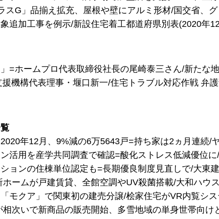
ラスG」品揃え拡充、屋根や壁にアルミ形材/国交省、
象追加工事を例示/新設住宅着工都道府県別表(2020年12
」=ホームプロ代表取締役社長の尾崎泰三さん/新たな
宅支援機構代表理事・堰口新一/住宅トラブル対応作戦 弁
一覧
020年12月、9%減の6万5643戸=持ち家は2ヵ月連続
ン活用を産学共同調査で確認=酸化ストレス低減優位に
ションの住棟単位認定も=長期優良制度見直しで/大東
所ホームが戸建賃貸、全館空調やUV殺菌搭載/大和ハウ
「モクア」で関東初の建売分譲/桧家住宅がVR内覧シ
が相次いで新商品の販売開始、多雪地域の単身世帯向けと都