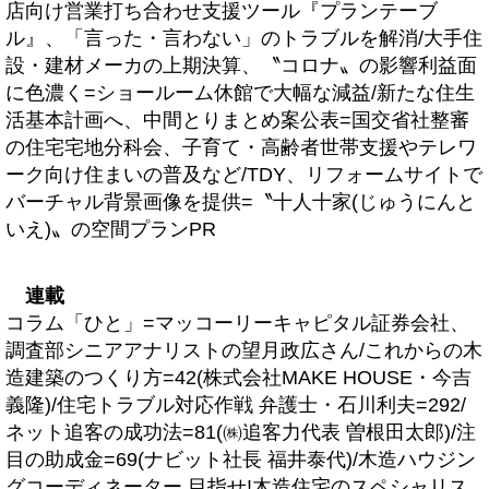
店向け営業打ち合わせ支援ツール『プランテーブ
ル』、「言った・言わない」のトラブルを解消/大手住
設・建材メーカの上期決算、〝コロナ〟の影響利益面
に色濃く=ショールーム休館で大幅な減益/新たな住生
活基本計画へ、中間とりまとめ案公表=国交省社整審
の住宅宅地分科会、子育て・高齢者世帯支援やテレワ
ーク向け住まいの普及など/TDY、リフォームサイトで
バーチャル背景画像を提供=〝十人十家(じゅうにんと
いえ)〟の空間プランPR
連載
コラム「ひと」=マッコーリーキャピタル証券会社、
調査部シニアアナリストの望月政広さん/これからの木
造建築のつくり方=42(株式会社MAKE HOUSE・今吉
義隆)/住宅トラブル対応作戦 弁護士・石川利夫=292/
ネット追客の成功法=81(㈱追客力代表 曽根田太郎)/注
目の助成金=69(ナビット社長 福井泰代)/木造ハウジン
グコーディネーター 目指せ!木造住宅のスペシャリス