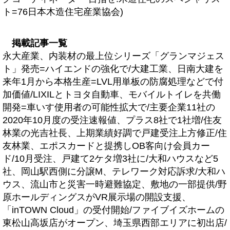
ト=76日本木造住宅産業協会)
掲載記事一覧
永大産業、内装材の最上位シリーズ「グランマジェス
ト」発売=ハイエンドの強化で/大建工業、日南大建を
来年1月から本格生産=LVL用単板の防腐処理などで付
加価値/LIXILとトヨタ自動車、モバイルトイレを共働
開発=車いす使用者の可能性拡大で/主要企業11社の
2020年10月度の受注速報値、プラス8社で1社増/住友
林業の光吉社長、上期業績好調で戸建受注上方修正/住
友林業、エポスカードと提携しOB客向け会員カー
ド/10月受注、戸建て2ケタ増3社に/大和ハウスなど5
社、岡山駅西側に分譲M、テレワーク対応訴求/大和ハ
ウス、流山市と災害一時避難協定、敷地の一部提供/野
原ホールディングスがVR展示場の開設支援、
「inTOWN Cloud」の受付開始/ファイブイズホームの
東松山高坂店がオープン、埼玉県西部エリアに初出店/