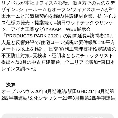
リノベルが本社オフィスを移転、働き方そのものをデ
ザイン=ショールームもオープン/フィアスホームが神
田ホームと加盟店契約を締結/住設建材企業、抗ウイル
ス仕様の発売・提案続く=朝日ウッドテックやサンゲ
ツ、アイカ工業など/YKKAP、WEB展示会
「PRODUCTS PARK 2020」の期間延長=訪問者20万
人超と反響好評で/住宅ローン減税の要件緩和=40平方
メートル以上を検討、国交省/施工管理技術検定試験の
不正防止対策=受検者・証明者ともにチェックリスト
提出へ/10月の中古戸建流通、全エリアで増加=東日本
レインズ調べ 他
決算
オープンハウス20年9月期連結/飯田GHD21年3月期第
2四半期連結/文化シヤッター21年3月期第2四半期連結