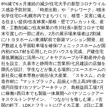
8%減で6ヵ月連続の減少/住宅大手の新型コロナウイル
ス感染予防対策、「時差出勤」や「テレワーク」/積水
化学住宅C=札幌市内でまちづくり、積雪・災害に備え
る住まい提供/住友林業=屋根・壁でプレカット化、産
廃・工数削減に/住友林業の市川社長=新型コロナで期
末引渡しの一部に遅れ、2月の展示場来場者は2割減
に/トヨタホーム=東浦駅前で新築マンション開発、総
戸数超える平面駐車場を確保/フェニックスホームが国
内初のCLT材を応用したログハウスを完成、戸建住宅
屋低層施設に活用へ/ヒノキヤグループが不動産仲介会
社を設立、久喜市と静岡市に営業所/七呂建設の店舗を
隈氏が設計、学生などが集える場所に/エースホームの
新社長に榎本専務が就任/永大産業、「スキスム」の全
造作材に〝マットブラック〟品揃え=売上高3年後に2
億円目指す/カツデンアーキテック、島根益田工場7月
に稼働=西日本でも製販一体展開へ/パナソニックアー
キスケルトンデザイン、「つながりを愉しむ家」=玄
関の軒下、LDKとフラットに/アイカ工業、2日に工業