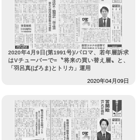
2020年4月9日(第1991号)/パロマ、若年層訴求
はVチューバーで=〝将来の買い替え層〟と、
「羽呂真(ぱろま)とトリカ」運用
日付
2020年04月09日