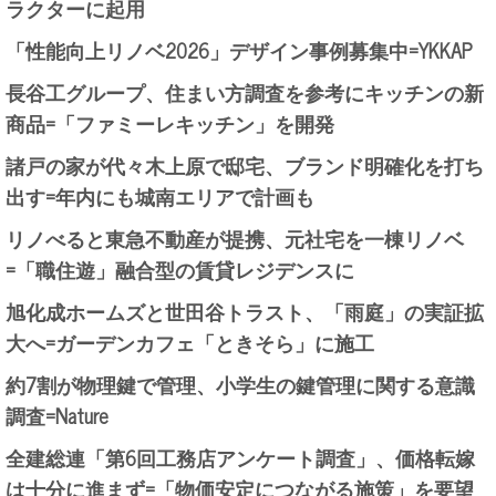
ラクターに起用
「性能向上リノベ2026」デザイン事例募集中=YKKAP
長谷工グループ、住まい方調査を参考にキッチンの新
商品=「ファミーレキッチン」を開発
諸戸の家が代々木上原で邸宅、ブランド明確化を打ち
出す=年内にも城南エリアで計画も
リノべると東急不動産が提携、元社宅を一棟リノベ
=「職住遊」融合型の賃貸レジデンスに
旭化成ホームズと世田谷トラスト、「雨庭」の実証拡
大へ=ガーデンカフェ「ときそら」に施工
約7割が物理鍵で管理、小学生の鍵管理に関する意識
調査=Nature
全建総連「第6回工務店アンケート調査」、価格転嫁
は十分に進まず=「物価安定につながる施策」を要望