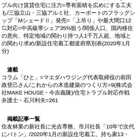
プル向け賃貸住宅に注力=専有面積を広めにする工夫
も/三協立山・三協アルミ社、カーポートのフラッグシ
ップ「MシェードⅡ」発売=「上吊り」や最大間口12
㍍対応=中高級帯シェア35%狙う/関係人口、国内移住
の意向、特定地域の関わり持つ人1千万人超、地域と
の関わり求め/新設住宅着工都道府県別表(2020年1月
分)
連載
コラム「ひと」=マエダハウジング代表取締役の前田
政登己さん/これからの木造建築のつくり方=9(株式会
社MAKE HOUSE・今吉義隆)/住宅トラブル対応作戦
弁護士・石川利夫=261
掲載記事一覧
住友林業の新社長に光吉専務、市川社長「10年で次代
にバトン」/2020年1月の新設住宅着工、持ち家13・