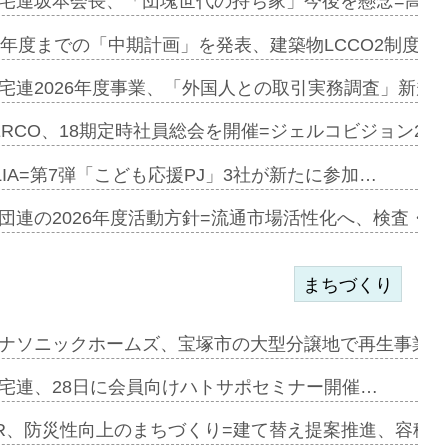
加=リンナ…
宅連坂本会長、「団塊世代の持ち家」今後を懸念=高齢
見込む=…
9年度までの「中期計画」を発表、建築物LCCO2制度へ
宅連2026年度事業、「外国人との取引実務調査」新規に
開始=三協…
ERCO、18期定時社員総会を開催=ジェルコビジョン203
LIA=第7弾「こども応援PJ」3社が新たに参加…
築分譲M専用…
団連の2026年度活動方針=流通市場活性化へ、検査・
まちづくり
まず=「物…
ナソニックホームズ、宝塚市の大型分譲地で再生事業を
昇…
宅連、28日に会員向けハトサポセミナー開催…
り戻し〟…
R、防災性向上のまちづくり=建て替え提案推進、容積