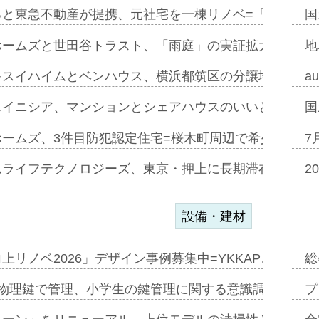
ると東急不動産が提携、元社宅を一棟リノベ=「職住遊」
国
ホームズと世田谷トラスト、「雨庭」の実証拡大へ=ガー
地
キスイハイムとベンハウス、横浜都筑区の分譲地開発で初
a
スイニシア、マンションとシェアハウスのいいとこどり
国
ホームズ、3件目防犯認定住宅=桜木町周辺で希少価値の
7
ムライフテクノロジーズ、東京・押上に長期滞在型ホテル
2
設備・建材
上リノベ2026」デザイン事例募集中=YKKAP…
総
物理鍵で管理、小学生の鍵管理に関する意識調査=Natur
プ