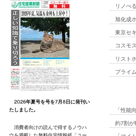
リノべ
旭化成
東京セ
コスモ
リスト
プライ
2026年夏号を号を7月8日に発刊い
たしました。
「性能向
約7割が
消費者向けの読んで得するノウハ
ウを満載した無料住宅情報紙「ユー