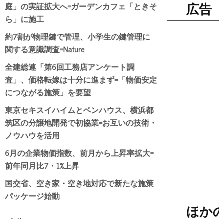
庭」の実証拡大へ=ガーデンカフェ「ときそ
広告
ら」に施工
約7割が物理鍵で管理、小学生の鍵管理に
関する意識調査=Nature
全建総連「第6回工務店アンケート調
査」、価格転嫁は十分に進まず=「物価安定
につながる施策」を要望
東京セキスイハイムとベンハウス、横浜都
筑区の分譲地開発で初協業=お互いの技術・
ノウハウを活用
6月の企業物価指数、前月から上昇率拡大=
前年同月比7・1%上昇
国交省、空き家・空き地対応で新たな施策
パッケージ始動
ほか