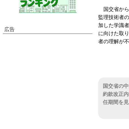
国交省から
監理技術者
加した学識
広告
に向けた取
者の理解が
国交省の中
約款改正内
任期間を見
日付