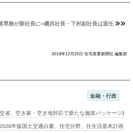
尾専務が新社長に=磯貝社長・下村副社長は退任
2018年12月25日 住宅産業新聞社 編集部
金融・行政
ァミーレキ…
交省、空き家・空き地対応で新たな施策パッケージ始動
にも城南エ…
2026年版国土交通白書」住宅分野、住生活基本計画を