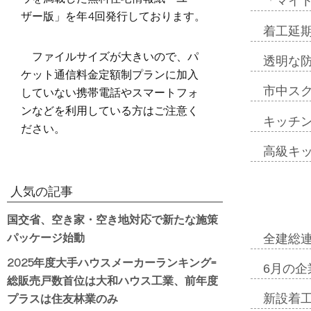
「マイ
ザー版」を年4回発行しております。
着工延期
ファイルサイズが大きいので、パ
透明な
ケット通信料金定額制プランに加入
していない携帯電話やスマートフォ
市中ス
ンなどを利用している方はご注意く
キッチ
ださい。
高級キ
人気の記事
国交省、空き家・空き地対応で新たな施策
パッケージ始動
全建総
2025年度大手ハウスメーカーランキング=
6月の企
総販売戸数首位は大和ハウス工業、前年度
プラスは住友林業のみ
新設着工