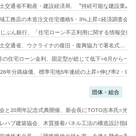
融合型の賃…
土交通省不動産・建設経済局、〝持続可能な建設業〟の
デンカフェ…
域工務店の木造注文住宅価格5・3%上昇=経済調査会「
協業=お互…
uじぶん銀行、「住宅ローン不正利用に関する情報交換協
のコリビング…
土交通省、ウクライナの復旧・復興協力で署名式…
ある2階建…
月の住宅ローン金利、固定型が総じて低下=6月から一転
第1弾が開…
026年分路線価、標準宅地5年連続の上昇=伸び率2・9%
団体・組合
会と20周年記念式典開催、新会長にTOTO吉本氏=光触
e…
レハブ建築協会、木質接着パネル工法の構造設計指針を