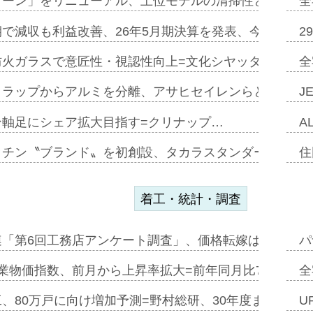
トーン」をリニューアル、上位モデルの清掃性と安全性追
全
で減収も利益改善、26年5月期決算を発表、今期は増収
2
防火ガラスで意匠性・視認性向上=文化シヤッター…
全
クラップからアルミを分離、アサヒセイレンらと協働開発
J
ン軸足にシェア拡大目指す=クリナップ…
A
ッチン〝ブランド〟を初創設、タカラスタンダードが新
住
着工・統計・調査
連「第6回工務店アンケート調査」、価格転嫁は十分に進
パ
業物価指数、前月から上昇率拡大=前年同月比7・1%上
全
、80万戸に向け増加予測=野村総研、30年度まで〝揺
U