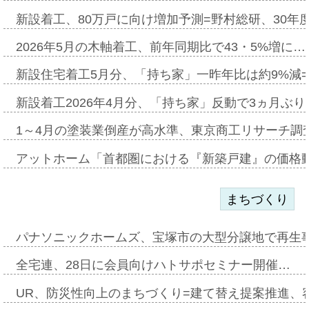
新設着工、80万戸に向け増加予測=野村総研、30年
2026年5月の木軸着工、前年同期比で43・5%増に…
新設住宅着工5月分、「持ち家」一昨年比は約9%減=
新設着工2026年4月分、「持ち家」反動で3ヵ月ぶ
1～4月の塗装業倒産が高水準、東京商工リサーチ調
アットホーム「首都圏における『新築戸建』の価格
まちづくり
パナソニックホームズ、宝塚市の大型分譲地で再生
全宅連、28日に会員向けハトサポセミナー開催…
UR、防災性向上のまちづくり=建て替え提案推進、