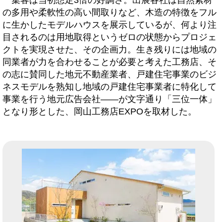
集客は当初想定3倍の好調さ。出展各社は自然素材
の多用や柔軟性の高い間取りなど、木造の特徴をフル
に生かしたモデルハウスを展示しているが、何より注
目されるのは用地取得というゼロの状態からプロジェ
クトを実現させた、その企画力。生き残りには地域の
同業者が力を合わせることが必要と考えた工務店、そ
の志に賛同した地元不動産業者、戸建住宅事業のビジ
ネスモデルを熟知し地域の戸建住宅事業者に特化して
事業を行う地元広告会社――が文字通り「三位一体」
となり形とした、岡山工務店EXPOを取材した。