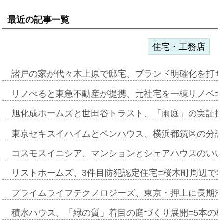
最近の記事一覧
住宅・工務店
諸戸の家が代々木上原で邸宅、ブランド明確化を打
リノべると東急不動産が提携、元社宅を一棟リノベ
旭化成ホームズと世田谷トラスト、「雨庭」の実証
東京セキスイハイムとベンハウス、横浜都筑区の分
コスモスイニシア、マンションとシェアハウスのい
リストホームズ、3件目防犯認定住宅=桜木町周辺で
プライムライフテクノロジーズ、東京・押上に長期
積水ハウス、「緑の質」着目の庭づくり展開=5本の