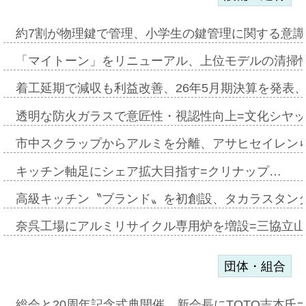
約7割が物理鍵で管理、小学生の鍵管理に関する意識調査
「マイトーン」をリニューアル、上位モデルの清掃
着工延期で減収も利益改善、26年5月期決算を発表
透明な防火ガラスで意匠性・視認性向上=文化シヤ
市中スクラップからアルミを分離、アサヒセイレン
キッチン軸足にシェア拡大目指す=クリナップ…
高級キッチン〝ブランド〟を初創設、タカラスタン
奈呉工場にアルミリサイクル専用炉を増設=三協立
団体・組合
総会と20周年記念式典開催、新会長にTOTO吉本氏