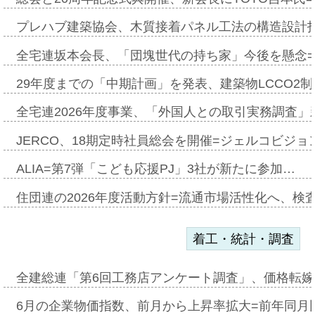
プレハブ建築協会、木質接着パネル工法の構造設計
全宅連坂本会長、「団塊世代の持ち家」今後を懸念
29年度までの「中期計画」を発表、建築物LCCO2
全宅連2026年度事業、「外国人との取引実務調査」新
JERCO、18期定時社員総会を開催=ジェルコビジョン
ALIA=第7弾「こども応援PJ」3社が新たに参加…
住団連の2026年度活動方針=流通市場活性化へ、検
着工・統計・調査
全建総連「第6回工務店アンケート調査」、価格転嫁
6月の企業物価指数、前月から上昇率拡大=前年同月比