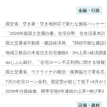
金融・行政
国交省、空き家・空き地対応で新たな施策パッケー
「2026年版国土交通白書」住宅分野、住生活基本計
国土交通省不動産・建設経済局、〝持続可能な建設
地域工務店の木造注文住宅価格5・3%上昇=経済調
auじぶん銀行、「住宅ローン不正利用に関する情報
国土交通省、ウクライナの復旧・復興協力で署名式
7月の住宅ローン金利、固定型が総じて低下=6月か
2026年分路線価、標準宅地5年連続の上昇=伸び率2・
設備・建材