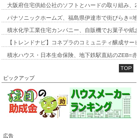
大阪府住宅供給公社のソフトとハードの取り組み、2
パナソニックホームズ、福島県伊達市で街びらき=
積水化学工業住宅カンパニー、自販機でお菓子や紙
【トレンドナビ】コネプラのコミュニティ醸成サー
積水ハウス・日本生命保険、地下鉄駅直結のZEB=赤坂
TOP
ピックアップ
広告