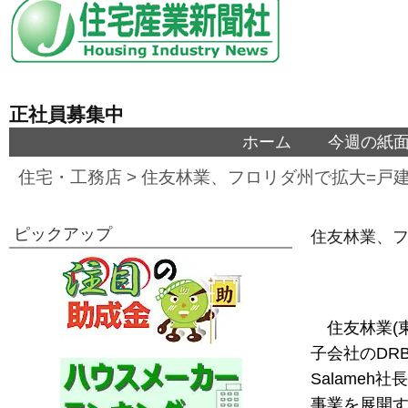
正社員募集中
ホーム
今週の紙
住宅・工務店
>
住友林業、フロリダ州で拡大=戸
ピックアップ
住友林業、フ
住友林業(
子会社のDRB
Salame
事業を展開する