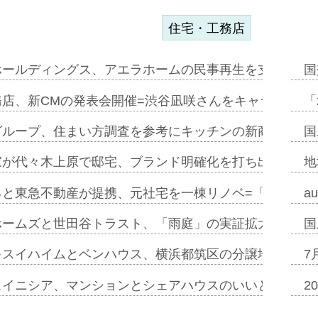
住宅・工務店
ホールディングス、アエラホームの民事再生を支援=スポ
国
務店、新CMの発表会開催=渋谷凪咲さんをキャラクター
「
グループ、住まい方調査を参考にキッチンの新商品=「フ
国
家が代々木上原で邸宅、ブランド明確化を打ち出す=年内
地
ると東急不動産が提携、元社宅を一棟リノベ=「職住遊」
a
ホームズと世田谷トラスト、「雨庭」の実証拡大へ=ガー
国
キスイハイムとベンハウス、横浜都筑区の分譲地開発で初
7
スイニシア、マンションとシェアハウスのいいとこどり
2