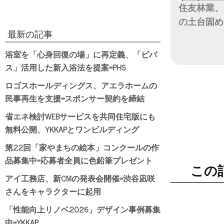
住友林業、
の土台固め
最新の記事
日付
浴室を「心身回復の場」に再定義、「ビバ
ス」活用した新入浴法を提案=PHS
ロゴスホールディングス、アエラホームの
民事再生を支援=スポンサー契約を締結
省エネ検討WEBサービスを共同住宅版にも
無料公開、YKKAPとワンビルディング
第22回「家やまちの絵本」コンクールの作
品募集中=応募者全員に色鉛筆プレゼント
この
アイ工務店、新CMの発表会開催=渋谷凪咲
さんをキャラクターに起用
「性能向上リノベ2026」デザイン事例募集
中=YKKAP