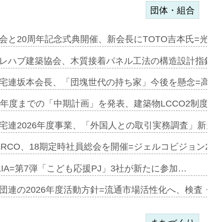
団体・組合
を提案=P…
会と20周年記念式典開催、新会長にTOTO吉本氏=光触
とワンビ…
レハブ建築協会、木質接着パネル工法の構造設計指針を
宅連坂本会長、「団塊世代の持ち家」今後を懸念=高齢
e…
9年度までの「中期計画」を発表、建築物LCCO2制度へ
加=リンナ…
宅連2026年度事業、「外国人との取引実務調査」新規に
見込む=…
ERCO、18期定時社員総会を開催=ジェルコビジョン203
LIA=第7弾「こども応援PJ」3社が新たに参加…
開始=三協…
団連の2026年度活動方針=流通市場活性化へ、検査・