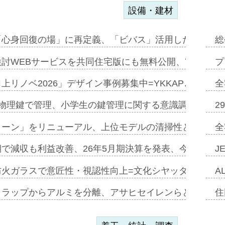
設備・建材
「心身回復の場」に再定義、「ビバス」活用した新入浴法
総
討WEBサービスを共同住宅版にも無料公開、YKKAP
プ
上リノベ2026」デザイン事例募集中=YKKAP…
全
物理鍵で管理、小学生の鍵管理に関する意識調査=Natur
2
トーン」をリニューアル、上位モデルの清掃性と安全性追
全
で減収も利益改善、26年5月期決算を発表、今期は増収
J
防火ガラスで意匠性・視認性向上=文化シヤッター…
A
クラップからアルミを分離、アサヒセイレンらと協働開発
住