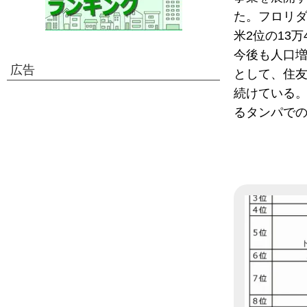
た。フロリ
米2位の13万
今後も人口
広告
として、住
続けている。
るタンパで