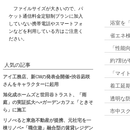
ファイルサイズが大きいので、パ
ケット通信料金定額制プランに加入
していない携帯電話やスマートフォ
浴室を
ンなどを利用している方はご注意く
省エネ検
ださい。
「性能向
約7割が
人気の記事
「マイ
アイ工務店、新CMの発表会開催=渋谷凪咲
さんをキャラクターに起用
着工延期
旭化成ホームズと世田谷トラスト、「雨
透明な
庭」の実証拡大へ=ガーデンカフェ「ときそ
ら」に施工
市中ス
リノべると東急不動産が提携、元社宅を一
棟リノベ=「職住遊」融合型の賃貸レジデン