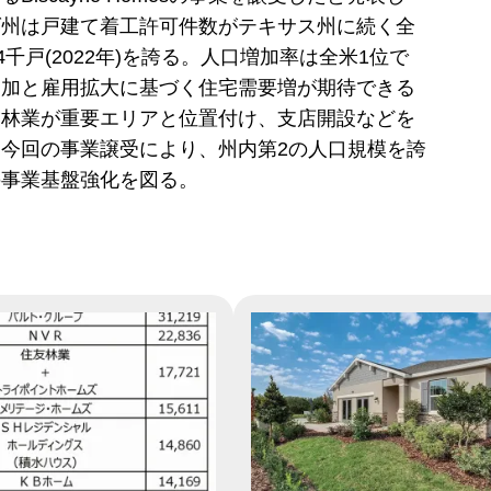
ダ州は戸建て着工許可件数がテキサス州に続く全
4千戸(2022年)を誇る。人口増加率は全米1位で
増加と雇用拡大に基づく住宅需要増が期待できる
友林業が重要エリアと位置付け、支店開設などを
今回の事業譲受により、州内第2の人口規模を誇
の事業基盤強化を図る。