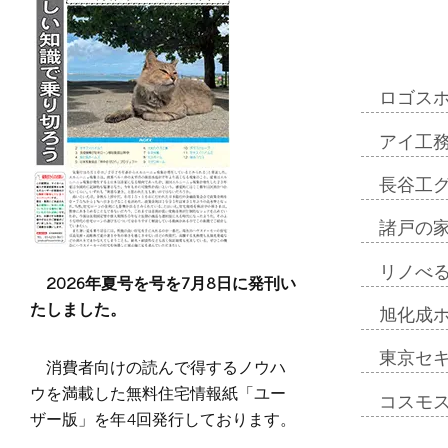
ロゴス
アイ工
長谷工
諸戸の
リノべ
2026年夏号を号を7月8日に発刊い
たしました。
旭化成
東京セ
消費者向けの読んで得するノウハ
ウを満載した無料住宅情報紙「ユー
コスモ
ザー版」を年4回発行しております。