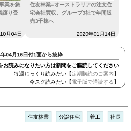
事業を急
住友林業=オーストラリアの注文住
業譲り受
宅会社買収、グループ3社で年間販
売3千棟へ
年10月04日
日付
2020年01月14日
24年04月16日付1面から抜粋
をお読みになりたい方は新聞をご購読してください
毎週じっくり読みたい【
定期購読のご案内
】
今スグ読みたい【
電子版で購読する
】
住友林業
分譲住宅
着工
社長