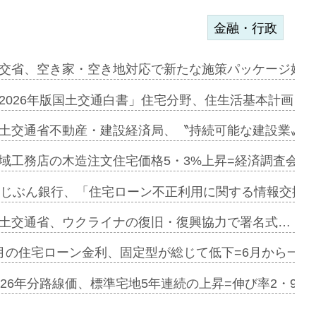
金融・行政
ンサー契約…
交省、空き家・空き地対応で新たな施策パッケージ始動
に起用…
2026年版国土交通白書」住宅分野、住生活基本計画を
ァミーレキ…
土交通省不動産・建設経済局、〝持続可能な建設業〟の
にも城南エ…
域工務店の木造注文住宅価格5・3%上昇=経済調査会「
融合型の賃…
uじぶん銀行、「住宅ローン不正利用に関する情報交換協
デンカフェ…
土交通省、ウクライナの復旧・復興協力で署名式…
協業=お互…
月の住宅ローン金利、固定型が総じて低下=6月から一転
のコリビング…
026年分路線価、標準宅地5年連続の上昇=伸び率2・9%