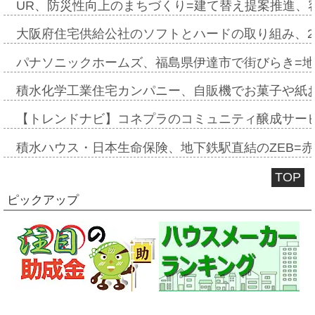
UR、防災性向上のまちづくり=建て替え提案推進、
大阪府住宅供給公社のソフトとハードの取り組み、2
パナソニックホームズ、福島県伊達市で街びらき=
積水化学工業住宅カンパニー、自販機でお菓子や紙
【トレンドナビ】コネプラのコミュニティ醸成サー
積水ハウス・日本生命保険、地下鉄駅直結のZEB=赤坂
TOP
ピックアップ