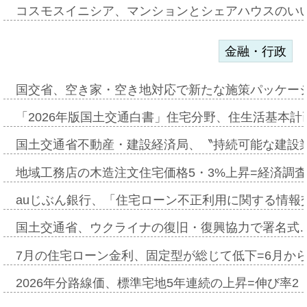
コスモスイニシア、マンションとシェアハウスのい
金融・行政
国交省、空き家・空き地対応で新たな施策パッケー
「2026年版国土交通白書」住宅分野、住生活基本計
国土交通省不動産・建設経済局、〝持続可能な建設
地域工務店の木造注文住宅価格5・3%上昇=経済調
auじぶん銀行、「住宅ローン不正利用に関する情報
国土交通省、ウクライナの復旧・復興協力で署名式
7月の住宅ローン金利、固定型が総じて低下=6月か
2026年分路線価、標準宅地5年連続の上昇=伸び率2・