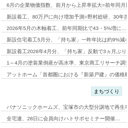
6月の企業物価指数、前月から上昇率拡大=前年同月比
新設着工、80万戸に向け増加予測=野村総研、30年
2026年5月の木軸着工、前年同期比で43・5%増に…
新設住宅着工5月分、「持ち家」一昨年比は約9%減=
新設着工2026年4月分、「持ち家」反動で3ヵ月ぶ
1～4月の塗装業倒産が高水準、東京商工リサーチ調
アットホーム「首都圏における『新築戸建』の価格
まちづくり
パナソニックホームズ、宝塚市の大型分譲地で再生
全宅連、28日に会員向けハトサポセミナー開催…