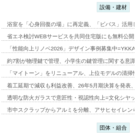
設備・建材
浴室を「心身回復の場」に再定義、「ビバス」活用し
省エネ検討WEBサービスを共同住宅版にも無料公開、
「性能向上リノベ2026」デザイン事例募集中=YKKA
約7割が物理鍵で管理、小学生の鍵管理に関する意識調査
「マイトーン」をリニューアル、上位モデルの清掃
着工延期で減収も利益改善、26年5月期決算を発表
透明な防火ガラスで意匠性・視認性向上=文化シヤ
市中スクラップからアルミを分離、アサヒセイレン
団体・組合