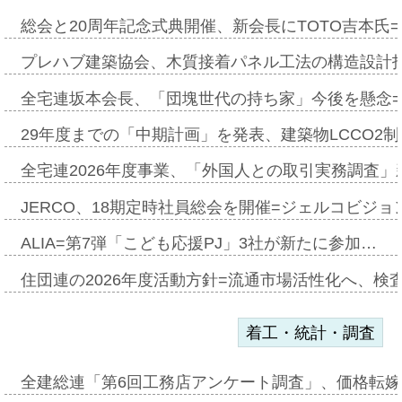
総会と20周年記念式典開催、新会長にTOTO吉本氏
プレハブ建築協会、木質接着パネル工法の構造設計
全宅連坂本会長、「団塊世代の持ち家」今後を懸念
29年度までの「中期計画」を発表、建築物LCCO2
全宅連2026年度事業、「外国人との取引実務調査」新
JERCO、18期定時社員総会を開催=ジェルコビジョン
ALIA=第7弾「こども応援PJ」3社が新たに参加…
住団連の2026年度活動方針=流通市場活性化へ、検
着工・統計・調査
全建総連「第6回工務店アンケート調査」、価格転嫁