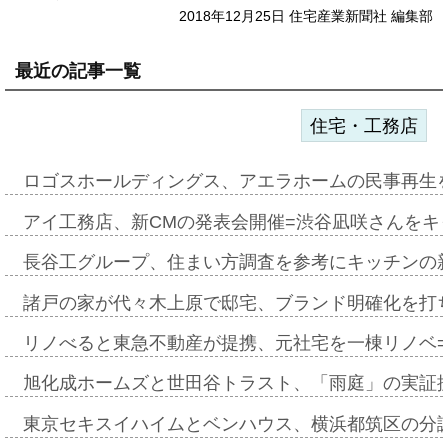
2018年12月25日 住宅産業新聞社 編集部
最近の記事一覧
住宅・工務店
ロゴスホールディングス、アエラホームの民事再生
アイ工務店、新CMの発表会開催=渋谷凪咲さんをキ
長谷工グループ、住まい方調査を参考にキッチンの
諸戸の家が代々木上原で邸宅、ブランド明確化を打
リノべると東急不動産が提携、元社宅を一棟リノベ
旭化成ホームズと世田谷トラスト、「雨庭」の実証
東京セキスイハイムとベンハウス、横浜都筑区の分