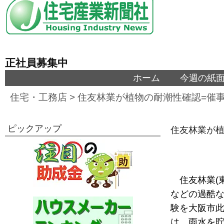
正社員募集中
ホーム
今週の紙
住宅・工務店
>
住友林業が植物の耐潮性確認=催
ピックアップ
住友林業が植
住友林業(
などの過酷
験を大阪市
は、雨水を貯