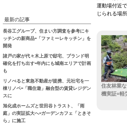
運動場付近で
じられる場
最新の記事
長谷工グループ、住まい方調査を参考にキ
ッチンの新商品=「ファミーレキッチン」を
開発
諸戸の家が代々木上原で邸宅、ブランド明
確化を打ち出す=年内にも城南エリアで計画
も
リノべると東急不動産が提携、元社宅を一
住友林業な
棟リノベ=「職住遊」融合型の賃貸レジデン
機実証=軽
スに
旭化成ホームズと世田谷トラスト、「雨
日付
庭」の実証拡大へ=ガーデンカフェ「ときそ
ら」に施工