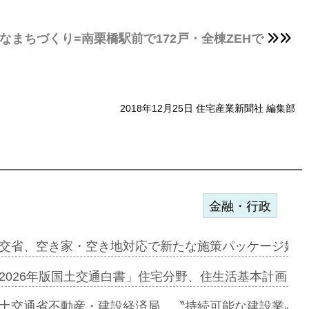
まちづくり=南栗橋駅前で172戸・全棟ZEHで
2018年12月25日 住宅産業新聞社 編集部
金融・行政
ァミーレキ…
交省、空き家・空き地対応で新たな施策パッケージ始動
にも城南エ…
2026年版国土交通白書」住宅分野、住生活基本計画を
融合型の賃…
土交通省不動産・建設経済局、〝持続可能な建設業〟の