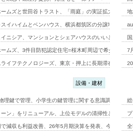
ホームズと世田谷トラスト、「雨庭」の実証拡大へ=ガー
地
キスイハイムとベンハウス、横浜都筑区の分譲地開発で初
a
スイニシア、マンションとシェアハウスのいいとこどり
国
ホームズ、3件目防犯認定住宅=桜木町周辺で希少価値の
7
ムライフテクノロジーズ、東京・押上に長期滞在型ホテル
2
設備・建材
物理鍵で管理、小学生の鍵管理に関する意識調査=Natur
総
トーン」をリニューアル、上位モデルの清掃性と安全性追
プ
で減収も利益改善、26年5月期決算を発表、今期は増収
全