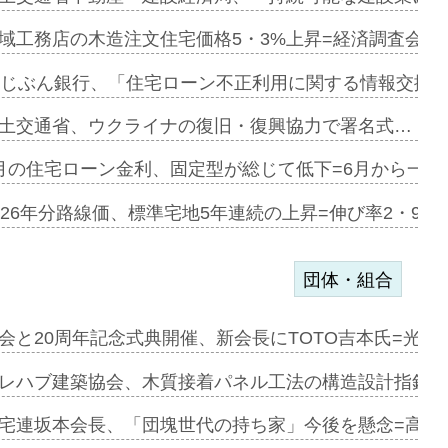
デンカフェ…
域工務店の木造注文住宅価格5・3%上昇=経済調査会「
協業=お互…
uじぶん銀行、「住宅ローン不正利用に関する情報交換協
のコリビング…
土交通省、ウクライナの復旧・復興協力で署名式…
ある2階建…
月の住宅ローン金利、固定型が総じて低下=6月から一転
第1弾が開…
026年分路線価、標準宅地5年連続の上昇=伸び率2・9%
団体・組合
e…
会と20周年記念式典開催、新会長にTOTO吉本氏=光触
加=リンナ…
レハブ建築協会、木質接着パネル工法の構造設計指針を
見込む=…
宅連坂本会長、「団塊世代の持ち家」今後を懸念=高齢