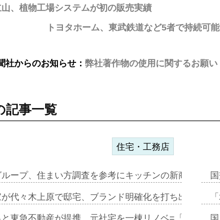
立山、植物工場システムが初の販売実績
トヨタホーム、東武鉄道など5者で持続可能な
聞社からのお知らせ：
弊社著作物の使用に関するお願い
の記事一覧
住宅・工務店
グループ、住まい方調査を参考にキッチンの新商品=「フ
国
家が代々木上原で邸宅、ブランド明確化を打ち出す=年内
「
ると東急不動産が提携、元社宅を一棟リノベ=「職住遊」
国