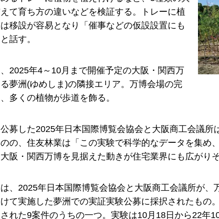
与えて育ち方の違いなどを検証する。トレーに植
物は移設が容易となり「催事などの仮設設置にも
」と話す。
、2025年4～10月まで開催予定の大阪・関西万
る夢洲(ゆめしま)の隣接エリア。万博会場の完
は、多くの植物が歩道を飾る。
公募した2025年日本国際博覧会協会と大阪商工会議
ものの、住友林業は「この実験で科学的なデータを集め
。大阪・関西万博を見据えた動きが住宅業界にも広がり
は、2025年日本国際博覧会協会と大阪商工会議所が
向けて実施した夢洲での実証実験公募に採択されたもの
された9案件のうちの一つ。実験は10月18日から22年