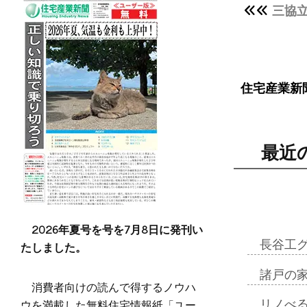
三協
住宅産業新
最近
2026年夏号を号を7月8日に発刊い
たしました。
長谷工
諸戸の
消費者向けの読んで得するノウハ
ウを満載した無料住宅情報紙「ユー
リノべ