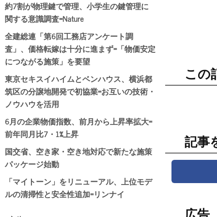
約7割が物理鍵で管理、小学生の鍵管理に
関する意識調査=Nature
全建総連「第6回工務店アンケート調
査」、価格転嫁は十分に進まず=「物価安定
につながる施策」を要望
この
東京セキスイハイムとベンハウス、横浜都
筑区の分譲地開発で初協業=お互いの技術・
ノウハウを活用
6月の企業物価指数、前月から上昇率拡大=
前年同月比7・1%上昇
記事
国交省、空き家・空き地対応で新たな施策
パッケージ始動
「マイトーン」をリニューアル、上位モデ
ルの清掃性と安全性追加=リンナイ
広告