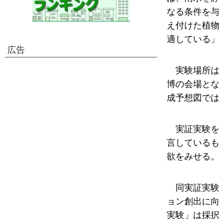
なる条件を
え付けた植
適している
広告
実験場所は
博の会場とな
成予想図で
実証実験を
言している
欲をみせる
同実証実験
ョン創出に
実験」は採択