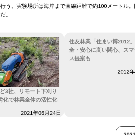
行う。実験場所は海岸まで直線距離で約100メートル
所だ。
住友林業「住まい博2012
全・安心に高い関心、スマ
ス提案も
日付
2012
ど3社、リモート下刈り
労化で林業全体の活性化
2021年06月24日
20