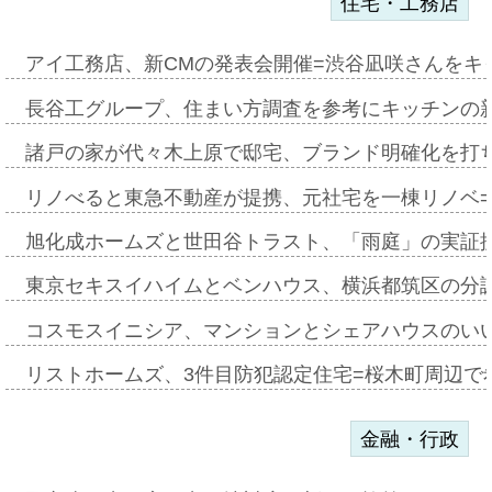
住宅・工務店
アイ工務店、新CMの発表会開催=渋谷凪咲さんをキ
長谷工グループ、住まい方調査を参考にキッチンの
諸戸の家が代々木上原で邸宅、ブランド明確化を打
リノべると東急不動産が提携、元社宅を一棟リノベ
旭化成ホームズと世田谷トラスト、「雨庭」の実証
東京セキスイハイムとベンハウス、横浜都筑区の分
コスモスイニシア、マンションとシェアハウスのい
リストホームズ、3件目防犯認定住宅=桜木町周辺で
金融・行政