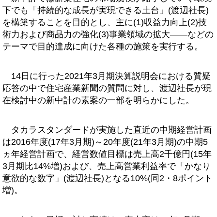
下でも「持続的な成長が実現できる土台」(渡辺社長)
を構築することを目的とし、主に(1)収益力向上(2)技
術力および商品力の強化(3)事業領域の拡大――などの
テーマで目的達成に向けた各種の施策を実行する。
14日に行った2021年3月期決算説明会における質疑
応答の中で住宅産業新聞の質問に対し、渡辺社長が現
在検討中の新中計の素案の一部を明らかにした。
タカラスタンダードが実施した直近の中期経営計画
は2016年度(17年3月期)～20年度(21年3月期)の中期5
ヵ年経営計画で、経営数値目標は売上高2千億円(15年
3月期比14%増)および、売上高営業利益率で「かなり
意欲的な数字」(渡辺社長)となる10%(同2・8ポイント
増)。