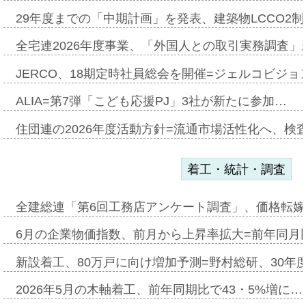
29年度までの「中期計画」を発表、建築物LCCO2
全宅連2026年度事業、「外国人との取引実務調査」新
JERCO、18期定時社員総会を開催=ジェルコビジョン
ALIA=第7弾「こども応援PJ」3社が新たに参加…
住団連の2026年度活動方針=流通市場活性化へ、検
着工・統計・調査
全建総連「第6回工務店アンケート調査」、価格転嫁
6月の企業物価指数、前月から上昇率拡大=前年同月比
新設着工、80万戸に向け増加予測=野村総研、30年
2026年5月の木軸着工、前年同期比で43・5%増に…