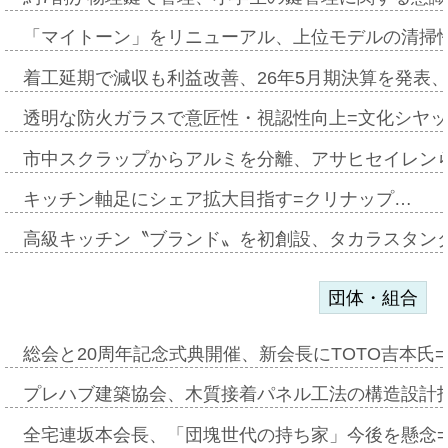
「マイトーン」をリニューアル、上位モデルの清掃
着工延期で減収も利益改善、26年5月期決算を発表
透明な防火ガラスで意匠性・視認性向上=文化シヤ
市中スクラップからアルミを分離、アサヒセイレン
キッチン軸足にシェア拡大目指す=クリナップ…
高級キッチン〝ブランド〟を初創設、タカラスタン
団体・組合
総会と20周年記念式典開催、新会長にTOTO吉本氏
プレハブ建築協会、木質接着パネル工法の構造設計
全宅連坂本会長、「団塊世代の持ち家」今後を懸念