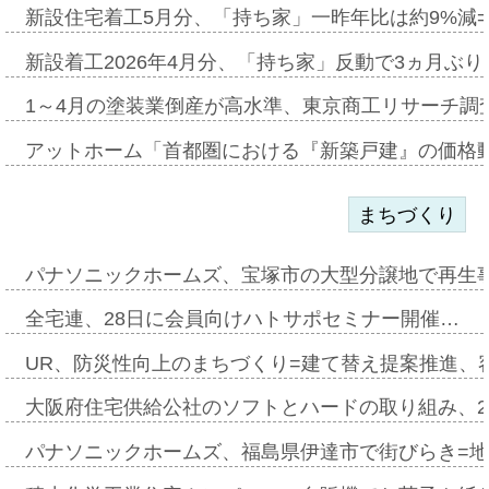
新設住宅着工5月分、「持ち家」一昨年比は約9%減=
新設着工2026年4月分、「持ち家」反動で3ヵ月ぶ
1～4月の塗装業倒産が高水準、東京商工リサーチ調
アットホーム「首都圏における『新築戸建』の価格
まちづくり
パナソニックホームズ、宝塚市の大型分譲地で再生
全宅連、28日に会員向けハトサポセミナー開催…
UR、防災性向上のまちづくり=建て替え提案推進、
大阪府住宅供給公社のソフトとハードの取り組み、2
パナソニックホームズ、福島県伊達市で街びらき=