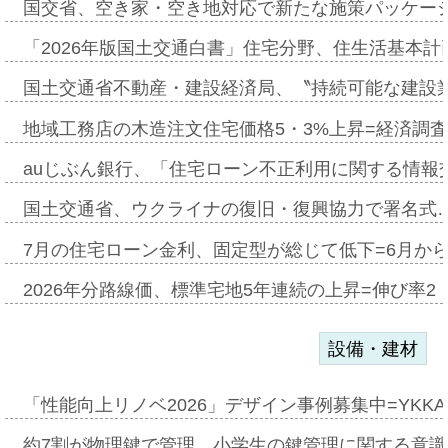
国交省、空き家・空き地対応で新たな施策パッケー
「2026年版国土交通白書」住宅分野、住生活基本計
国土交通省不動産・建設経済局、〝持続可能な建設
地域工務店の木造注文住宅価格5・3%上昇=経済調
auじぶん銀行、「住宅ローン不正利用に関する情報
国土交通省、ウクライナの復旧・復興協力で署名式
7月の住宅ローン金利、固定型が総じて低下=6月か
2026年分路線価、標準宅地5年連続の上昇=伸び率2・
設備・建材
「性能向上リノベ2026」デザイン事例募集中=YKKA
約7割が物理鍵で管理、小学生の鍵管理に関する意識調査