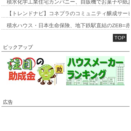
積水化学工業住宅カンパニー、自販機でお菓子や紙
【トレンドナビ】コネプラのコミュニティ醸成サー
積水ハウス・日本生命保険、地下鉄駅直結のZEB=赤坂
TOP
ピックアップ
広告