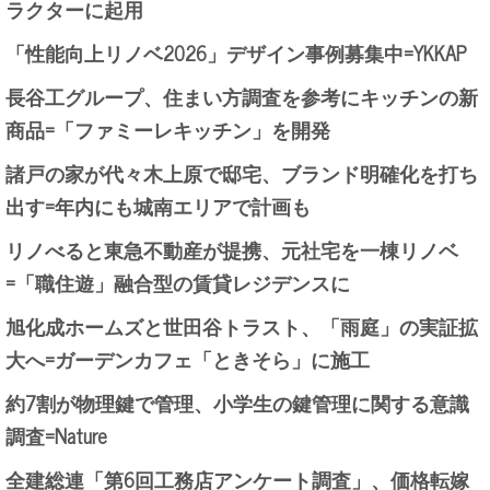
ラクターに起用
「性能向上リノベ2026」デザイン事例募集中=YKKAP
長谷工グループ、住まい方調査を参考にキッチンの新
商品=「ファミーレキッチン」を開発
諸戸の家が代々木上原で邸宅、ブランド明確化を打ち
出す=年内にも城南エリアで計画も
リノべると東急不動産が提携、元社宅を一棟リノベ
=「職住遊」融合型の賃貸レジデンスに
旭化成ホームズと世田谷トラスト、「雨庭」の実証拡
大へ=ガーデンカフェ「ときそら」に施工
約7割が物理鍵で管理、小学生の鍵管理に関する意識
調査=Nature
全建総連「第6回工務店アンケート調査」、価格転嫁