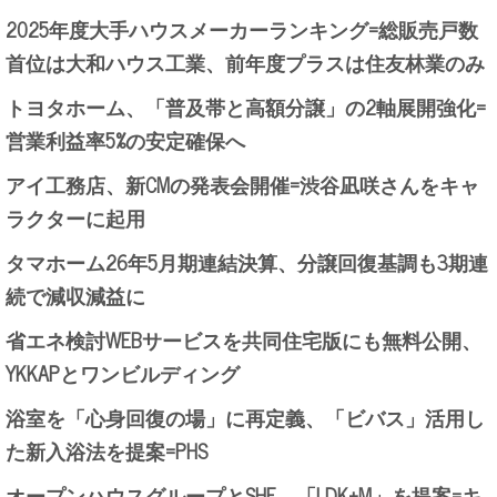
2025年度大手ハウスメーカーランキング=総販売戸数
首位は大和ハウス工業、前年度プラスは住友林業のみ
トヨタホーム、「普及帯と高額分譲」の2軸展開強化=
営業利益率5%の安定確保へ
アイ工務店、新CMの発表会開催=渋谷凪咲さんをキャ
ラクターに起用
タマホーム26年5月期連結決算、分譲回復基調も3期連
続で減収減益に
省エネ検討WEBサービスを共同住宅版にも無料公開、
YKKAPとワンビルディング
浴室を「心身回復の場」に再定義、「ビバス」活用し
た新入浴法を提案=PHS
オープンハウスグループとSHE、「LDK+M」を提案=キ