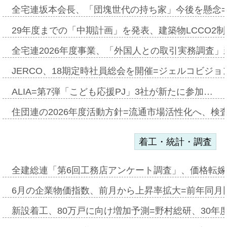
全宅連坂本会長、「団塊世代の持ち家」今後を懸念
29年度までの「中期計画」を発表、建築物LCCO2
全宅連2026年度事業、「外国人との取引実務調査」新
JERCO、18期定時社員総会を開催=ジェルコビジョン
ALIA=第7弾「こども応援PJ」3社が新たに参加…
住団連の2026年度活動方針=流通市場活性化へ、検
着工・統計・調査
全建総連「第6回工務店アンケート調査」、価格転嫁
6月の企業物価指数、前月から上昇率拡大=前年同月比
新設着工、80万戸に向け増加予測=野村総研、30年