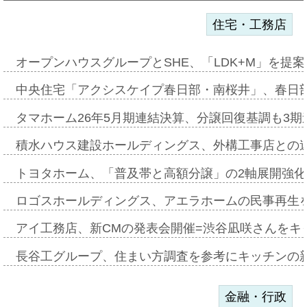
住宅・工務店
オープンハウスグループとSHE、「LDK+M」を提
中央住宅「アクシスケイプ春日部・南桜井」、春日
タマホーム26年5月期連結決算、分譲回復基調も3
積水ハウス建設ホールディングス、外構工事店との
トヨタホーム、「普及帯と高額分譲」の2軸展開強化
ロゴスホールディングス、アエラホームの民事再生
アイ工務店、新CMの発表会開催=渋谷凪咲さんをキ
長谷工グループ、住まい方調査を参考にキッチンの
金融・行政