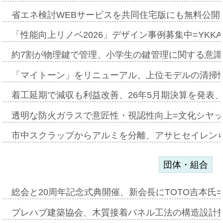
省エネ検討WEBサービスを共同住宅版にも無料公開、
「性能向上リノベ2026」デザイン事例募集中=YKKA
約7割が物理鍵で管理、小学生の鍵管理に関する意識調査
「マイトーン」をリニューアル、上位モデルの清掃
着工延期で減収も利益改善、26年5月期決算を発表
透明な防火ガラスで意匠性・視認性向上=文化シヤ
市中スクラップからアルミを分離、アサヒセイレン
団体・組合
総会と20周年記念式典開催、新会長にTOTO吉本氏
プレハブ建築協会、木質接着パネル工法の構造設計