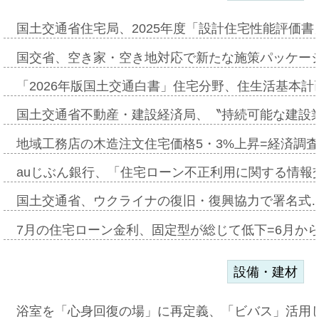
国土交通省住宅局、2025年度「設計住宅性能評価
国交省、空き家・空き地対応で新たな施策パッケー
「2026年版国土交通白書」住宅分野、住生活基本計
国土交通省不動産・建設経済局、〝持続可能な建設
地域工務店の木造注文住宅価格5・3%上昇=経済調
auじぶん銀行、「住宅ローン不正利用に関する情報
国土交通省、ウクライナの復旧・復興協力で署名式
7月の住宅ローン金利、固定型が総じて低下=6月か
設備・建材
浴室を「心身回復の場」に再定義、「ビバス」活用し