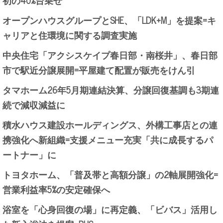
初の40%台乗せ
オープンハウスグループとSHE、「LDK+M」を提案=キ
ャリアと住環境に関する調査実施
中央住宅「アクシスケイプ春日部・南桜井」、春日部
市で駅近分譲展開=平屋建て配置が販売をけん引
タマホーム26年5月期連結決算、分譲回復基調も3期連
続で減収減益に
積水ハウス建設ホールディングス、外構工事店との連
携強化へ新組織=支援メニュー充実「共に成長するパ
ートナー」に
トヨタホーム、「普及帯と高額分譲」の2軸展開強化=
営業利益率5%の安定確保へ
浴室を「心身回復の場」に再定義、「ビバス」活用し