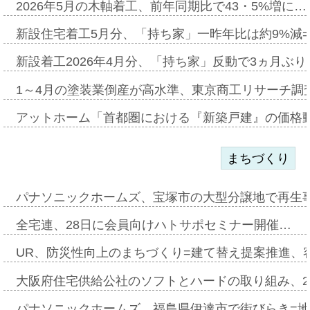
2026年5月の木軸着工、前年同期比で43・5%増に…
新設住宅着工5月分、「持ち家」一昨年比は約9%減=
新設着工2026年4月分、「持ち家」反動で3ヵ月ぶ
1～4月の塗装業倒産が高水準、東京商工リサーチ調
アットホーム「首都圏における『新築戸建』の価格
まちづくり
パナソニックホームズ、宝塚市の大型分譲地で再生
全宅連、28日に会員向けハトサポセミナー開催…
UR、防災性向上のまちづくり=建て替え提案推進、
大阪府住宅供給公社のソフトとハードの取り組み、2
パナソニックホームズ、福島県伊達市で街びらき=