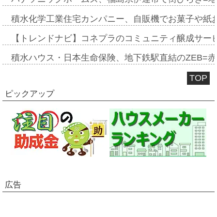
積水化学工業住宅カンパニー、自販機でお菓子や紙
【トレンドナビ】コネプラのコミュニティ醸成サー
積水ハウス・日本生命保険、地下鉄駅直結のZEB=赤坂
TOP
ピックアップ
広告