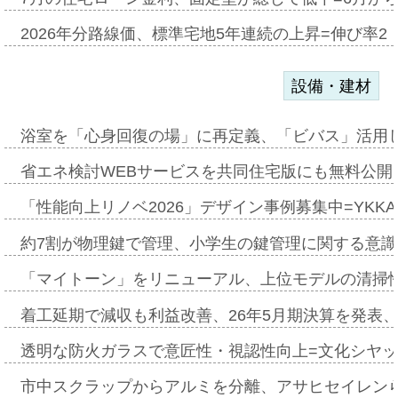
2026年分路線価、標準宅地5年連続の上昇=伸び率2・
設備・建材
浴室を「心身回復の場」に再定義、「ビバス」活用し
省エネ検討WEBサービスを共同住宅版にも無料公開、
「性能向上リノベ2026」デザイン事例募集中=YKKA
約7割が物理鍵で管理、小学生の鍵管理に関する意識調査
「マイトーン」をリニューアル、上位モデルの清掃
着工延期で減収も利益改善、26年5月期決算を発表
透明な防火ガラスで意匠性・視認性向上=文化シヤ
市中スクラップからアルミを分離、アサヒセイレン