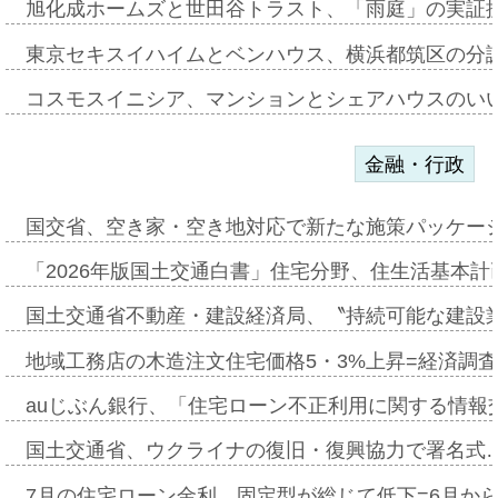
旭化成ホームズと世田谷トラスト、「雨庭」の実証
東京セキスイハイムとベンハウス、横浜都筑区の分
コスモスイニシア、マンションとシェアハウスのい
金融・行政
国交省、空き家・空き地対応で新たな施策パッケー
「2026年版国土交通白書」住宅分野、住生活基本計
国土交通省不動産・建設経済局、〝持続可能な建設
地域工務店の木造注文住宅価格5・3%上昇=経済調
auじぶん銀行、「住宅ローン不正利用に関する情報
国土交通省、ウクライナの復旧・復興協力で署名式
7月の住宅ローン金利、固定型が総じて低下=6月か