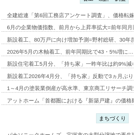
全建総連「第6回工務店アンケート調査」、価格転嫁
6月の企業物価指数、前月から上昇率拡大=前年同月比
新設着工、80万戸に向け増加予測=野村総研、30年
2026年5月の木軸着工、前年同期比で43・5%増に…
新設住宅着工5月分、「持ち家」一昨年比は約9%減=
新設着工2026年4月分、「持ち家」反動で3ヵ月ぶ
1～4月の塗装業倒産が高水準、東京商工リサーチ調
アットホーム「首都圏における『新築戸建』の価格
まちづくり