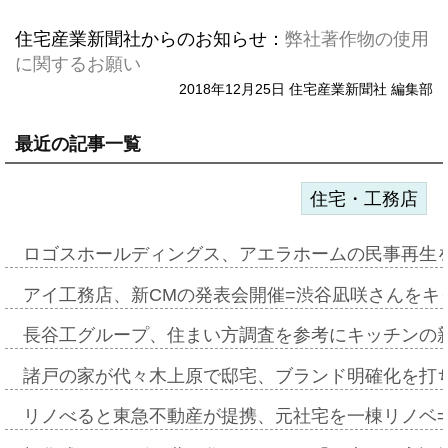
住宅産業新聞社からのお知らせ：
弊社著作物の使用
に関するお願い
2018年12月25日 住宅産業新聞社 編集部
最近の記事一覧
住宅・工務店
ロゴスホールディングス、アエラホームの民事再生
アイ工務店、新CMの発表会開催=渋谷凪咲さんをキ
長谷工グループ、住まい方調査を参考にキッチンの
諸戸の家が代々木上原で邸宅、ブランド明確化を打
リノべると東急不動産が提携、元社宅を一棟リノベ