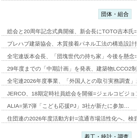
団体・組合
総会と20周年記念式典開催、新会長にTOTO吉本氏
プレハブ建築協会、木質接着パネル工法の構造設計
全宅連坂本会長、「団塊世代の持ち家」今後を懸念
29年度までの「中期計画」を発表、建築物LCCO2
全宅連2026年度事業、「外国人との取引実務調査」新
JERCO、18期定時社員総会を開催=ジェルコビジョン
ALIA=第7弾「こども応援PJ」3社が新たに参加…
住団連の2026年度活動方針=流通市場活性化へ、検
着工・統計・調査