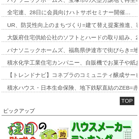
パナソニックホームズ、宝塚市の大型分譲地で再生
全宅連、28日に会員向けハトサポセミナー開催…
UR、防災性向上のまちづくり=建て替え提案推進、
大阪府住宅供給公社のソフトとハードの取り組み、2
パナソニックホームズ、福島県伊達市で街びらき=
積水化学工業住宅カンパニー、自販機でお菓子や紙
【トレンドナビ】コネプラのコミュニティ醸成サー
積水ハウス・日本生命保険、地下鉄駅直結のZEB=赤坂
TOP
ピックアップ