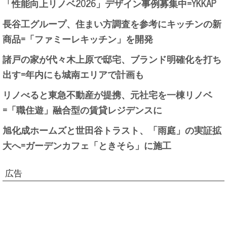
「性能向上リノベ2026」デザイン事例募集中=YKKAP
長谷工グループ、住まい方調査を参考にキッチンの新
商品=「ファミーレキッチン」を開発
諸戸の家が代々木上原で邸宅、ブランド明確化を打ち
出す=年内にも城南エリアで計画も
リノべると東急不動産が提携、元社宅を一棟リノベ
=「職住遊」融合型の賃貸レジデンスに
旭化成ホームズと世田谷トラスト、「雨庭」の実証拡
大へ=ガーデンカフェ「ときそら」に施工
広告