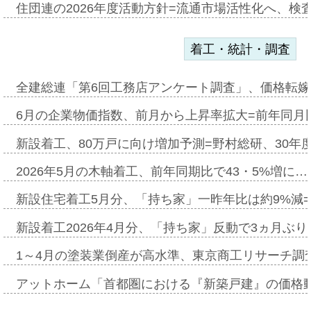
住団連の2026年度活動方針=流通市場活性化へ、検
着工・統計・調査
全建総連「第6回工務店アンケート調査」、価格転嫁
6月の企業物価指数、前月から上昇率拡大=前年同月比
新設着工、80万戸に向け増加予測=野村総研、30年
2026年5月の木軸着工、前年同期比で43・5%増に…
新設住宅着工5月分、「持ち家」一昨年比は約9%減=
新設着工2026年4月分、「持ち家」反動で3ヵ月ぶ
1～4月の塗装業倒産が高水準、東京商工リサーチ調
アットホーム「首都圏における『新築戸建』の価格