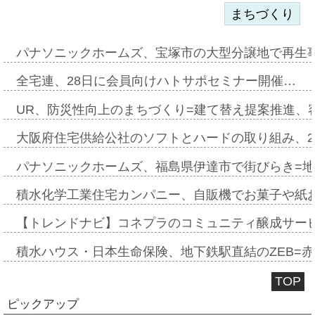
まちづくり
パナソニックホームズ、宝塚市の大型分譲地で再生
全宅連、28日に会員向けハトサポセミナー開催…
UR、防災性向上のまちづくり=建て替え提案推進、
大阪府住宅供給公社のソフトとハードの取り組み、2
パナソニックホームズ、福島県伊達市で街びらき=
積水化学工業住宅カンパニー、自販機でお菓子や紙
【トレンドナビ】コネプラのコミュニティ醸成サー
積水ハウス・日本生命保険、地下鉄駅直結のZEB=赤坂
TOP
ピックアップ