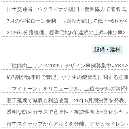
国土交通省、ウクライナの復旧・復興協力で署名式
7月の住宅ローン金利、固定型が総じて低下=6月か
2026年分路線価、標準宅地5年連続の上昇=伸び率2・
設備・建材
「性能向上リノベ2026」デザイン事例募集中=YKKA
約7割が物理鍵で管理、小学生の鍵管理に関する意識調査
「マイトーン」をリニューアル、上位モデルの清掃
着工延期で減収も利益改善、26年5月期決算を発表
透明な防火ガラスで意匠性・視認性向上=文化シヤ
市中スクラップからアルミを分離、アサヒセイレン