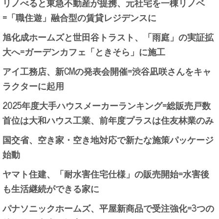
リノべると東急不動産が提携、元社宅を一棟リノベ
=「職住遊」融合型の賃貸レジデンスに
旭化成ホームズと世田谷トラスト、「雨庭」の実証拡
大へ=ガーデンカフェ「ときそら」に施工
アイ工務店、新CMの発表会開催=渋谷凪咲さんをキャ
ラクターに起用
2025年度大手ハウスメーカーランキング=総販売戸数
首位は大和ハウス工業、前年度プラスは住友林業のみ
国交省、空き家・空き地対応で新たな施策パッケージ
始動
ヤマト住建、「耐水害住宅仕様」の販売開始=水害後
も生活継続ができる家に
パナソニックホームズ、平屋新商品で受注強化=3つの