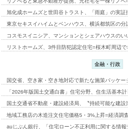
リノべると東急不動産が提携、元社宅を一棟リノベ
旭化成ホームズと世田谷トラスト、「雨庭」の実証
東京セキスイハイムとベンハウス、横浜都筑区の分
コスモスイニシア、マンションとシェアハウスのい
リストホームズ、3件目防犯認定住宅=桜木町周辺で
金融・行政
国交省、空き家・空き地対応で新たな施策パッケー
「2026年版国土交通白書」住宅分野、住生活基本計
国土交通省不動産・建設経済局、〝持続可能な建設
地域工務店の木造注文住宅価格5・3%上昇=経済調
auじぶん銀行、「住宅ローン不正利用に関する情報