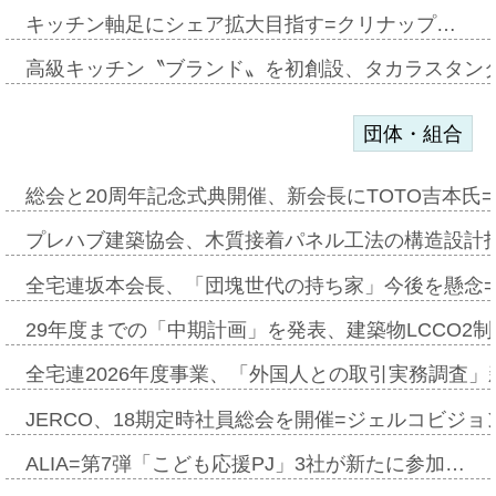
キッチン軸足にシェア拡大目指す=クリナップ…
高級キッチン〝ブランド〟を初創設、タカラスタン
団体・組合
総会と20周年記念式典開催、新会長にTOTO吉本氏
プレハブ建築協会、木質接着パネル工法の構造設計
全宅連坂本会長、「団塊世代の持ち家」今後を懸念
29年度までの「中期計画」を発表、建築物LCCO2
全宅連2026年度事業、「外国人との取引実務調査」新
JERCO、18期定時社員総会を開催=ジェルコビジョン
ALIA=第7弾「こども応援PJ」3社が新たに参加…