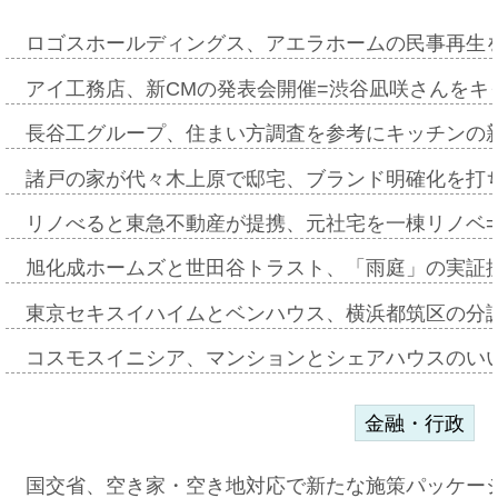
ロゴスホールディングス、アエラホームの民事再生
アイ工務店、新CMの発表会開催=渋谷凪咲さんをキ
長谷工グループ、住まい方調査を参考にキッチンの
諸戸の家が代々木上原で邸宅、ブランド明確化を打
リノべると東急不動産が提携、元社宅を一棟リノベ
旭化成ホームズと世田谷トラスト、「雨庭」の実証
東京セキスイハイムとベンハウス、横浜都筑区の分
コスモスイニシア、マンションとシェアハウスのい
金融・行政
国交省、空き家・空き地対応で新たな施策パッケー