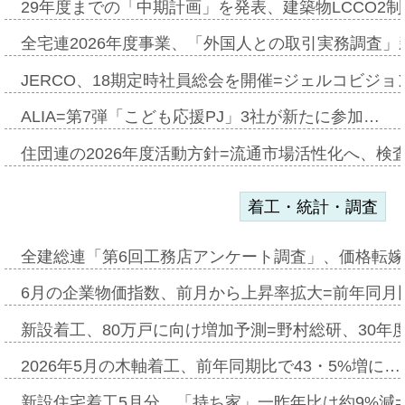
29年度までの「中期計画」を発表、建築物LCCO2
全宅連2026年度事業、「外国人との取引実務調査」新
JERCO、18期定時社員総会を開催=ジェルコビジョン
ALIA=第7弾「こども応援PJ」3社が新たに参加…
住団連の2026年度活動方針=流通市場活性化へ、検
着工・統計・調査
全建総連「第6回工務店アンケート調査」、価格転嫁
6月の企業物価指数、前月から上昇率拡大=前年同月比
新設着工、80万戸に向け増加予測=野村総研、30年
2026年5月の木軸着工、前年同期比で43・5%増に…
新設住宅着工5月分、「持ち家」一昨年比は約9%減=