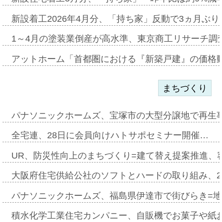
新設着工2026年4月分、「持ち家」反動で3ヵ月ぶ
1～4月の塗装業倒産が高水準、東京商工リサーチ調
アットホーム「首都圏における『新築戸建』の価格
まちづくり
パナソニックホームズ、宝塚市の大型分譲地で再生
全宅連、28日に会員向けハトサポセミナー開催…
UR、防災性向上のまちづくり=建て替え提案推進、
大阪府住宅供給公社のソフトとハードの取り組み、2
パナソニックホームズ、福島県伊達市で街びらき=
積水化学工業住宅カンパニー、自販機でお菓子や紙