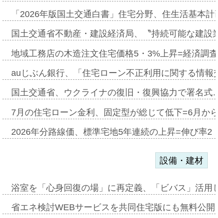
「2026年版国土交通白書」住宅分野、住生活基本計
国土交通省不動産・建設経済局、〝持続可能な建設
地域工務店の木造注文住宅価格5・3%上昇=経済調
auじぶん銀行、「住宅ローン不正利用に関する情報
国土交通省、ウクライナの復旧・復興協力で署名式
7月の住宅ローン金利、固定型が総じて低下=6月か
2026年分路線価、標準宅地5年連続の上昇=伸び率2・
設備・建材
浴室を「心身回復の場」に再定義、「ビバス」活用し
省エネ検討WEBサービスを共同住宅版にも無料公開、