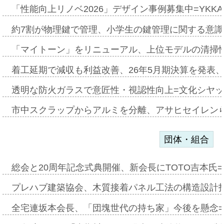
「性能向上リノベ2026」デザイン事例募集中=YKKA
約7割が物理鍵で管理、小学生の鍵管理に関する意識調査
「マイトーン」をリニューアル、上位モデルの清掃
着工延期で減収も利益改善、26年5月期決算を発表
透明な防火ガラスで意匠性・視認性向上=文化シヤ
市中スクラップからアルミを分離、アサヒセイレン
団体・組合
総会と20周年記念式典開催、新会長にTOTO吉本氏
プレハブ建築協会、木質接着パネル工法の構造設計
全宅連坂本会長、「団塊世代の持ち家」今後を懸念