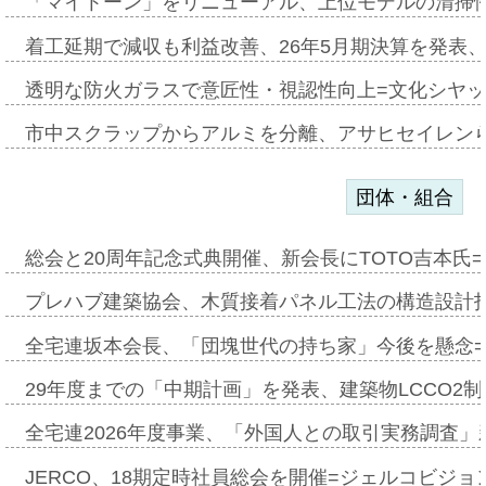
「マイトーン」をリニューアル、上位モデルの清掃
着工延期で減収も利益改善、26年5月期決算を発表
透明な防火ガラスで意匠性・視認性向上=文化シヤ
市中スクラップからアルミを分離、アサヒセイレン
団体・組合
総会と20周年記念式典開催、新会長にTOTO吉本氏
プレハブ建築協会、木質接着パネル工法の構造設計
全宅連坂本会長、「団塊世代の持ち家」今後を懸念
29年度までの「中期計画」を発表、建築物LCCO2
全宅連2026年度事業、「外国人との取引実務調査」新
JERCO、18期定時社員総会を開催=ジェルコビジョン