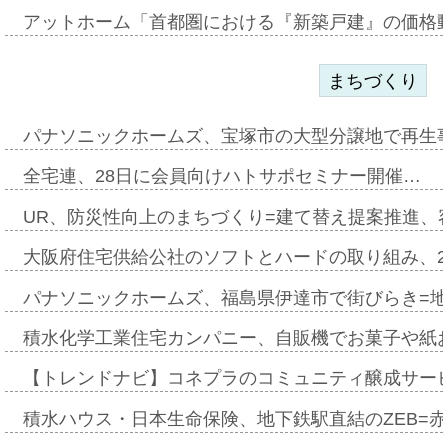
アットホーム「首都圏における『新築戸建』の価格
まちづくり
パナソニックホームズ、宝塚市の大型分譲地で再生
全宅連、28日に会員向けハトサポセミナー開催…
UR、防災性向上のまちづくり=建て替え提案推進、
大阪府住宅供給公社のソフトとハードの取り組み、2
パナソニックホームズ、福島県伊達市で街びらき=
積水化学工業住宅カンパニー、自販機でお菓子や紙
【トレンドナビ】コネプラのコミュニティ醸成サー
積水ハウス・日本生命保険、地下鉄駅直結のZEB=赤坂