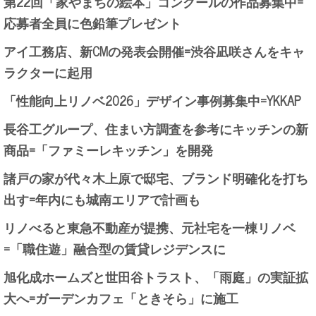
第22回「家やまちの絵本」コンクールの作品募集中=
応募者全員に色鉛筆プレゼント
アイ工務店、新CMの発表会開催=渋谷凪咲さんをキャ
ラクターに起用
「性能向上リノベ2026」デザイン事例募集中=YKKAP
長谷工グループ、住まい方調査を参考にキッチンの新
商品=「ファミーレキッチン」を開発
諸戸の家が代々木上原で邸宅、ブランド明確化を打ち
出す=年内にも城南エリアで計画も
リノべると東急不動産が提携、元社宅を一棟リノベ
=「職住遊」融合型の賃貸レジデンスに
旭化成ホームズと世田谷トラスト、「雨庭」の実証拡
大へ=ガーデンカフェ「ときそら」に施工