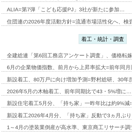
ALIA=第7弾「こども応援PJ」3社が新たに参加…
住団連の2026年度活動方針=流通市場活性化へ、検
着工・統計・調査
全建総連「第6回工務店アンケート調査」、価格転嫁
6月の企業物価指数、前月から上昇率拡大=前年同月比
新設着工、80万戸に向け増加予測=野村総研、30年
2026年5月の木軸着工、前年同期比で43・5%増に…
新設住宅着工5月分、「持ち家」一昨年比は約9%減=
新設着工2026年4月分、「持ち家」反動で3ヵ月ぶ
1～4月の塗装業倒産が高水準、東京商工リサーチ調