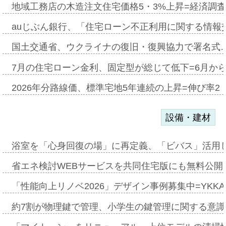
地域工務店の木造注文住宅価格5・3%上昇=経済調
auじぶん銀行、「住宅ローン不正利用に関する情報
国土交通省、ウクライナの復旧・復興協力で署名式
7月の住宅ローン金利、固定型が総じて低下=6月か
2026年分路線価、標準宅地5年連続の上昇=伸び率2・
設備・建材
浴室を「心身回復の場」に再定義、「ビバス」活用し
省エネ検討WEBサービスを共同住宅版にも無料公開、
「性能向上リノベ2026」デザイン事例募集中=YKKA
約7割が物理鍵で管理、小学生の鍵管理に関する意識調査