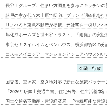
長谷工グループ、住まい方調査を参考にキッチンの
諸戸の家が代々木上原で邸宅、ブランド明確化を打
リノべると東急不動産が提携、元社宅を一棟リノベ
旭化成ホームズと世田谷トラスト、「雨庭」の実証
東京セキスイハイムとベンハウス、横浜都筑区の分
コスモスイニシア、マンションとシェアハウスのい
金融・行政
国交省、空き家・空き地対応で新たな施策パッケー
「2026年版国土交通白書」住宅分野、住生活基本計
国土交通省不動産・建設経済局、〝持続可能な建設