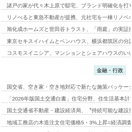
諸戸の家が代々木上原で邸宅、ブランド明確化を打
リノべると東急不動産が提携、元社宅を一棟リノベ
旭化成ホームズと世田谷トラスト、「雨庭」の実証
東京セキスイハイムとベンハウス、横浜都筑区の分
コスモスイニシア、マンションとシェアハウスのい
金融・行政
国交省、空き家・空き地対応で新たな施策パッケー
「2026年版国土交通白書」住宅分野、住生活基本計
国土交通省不動産・建設経済局、〝持続可能な建設
地域工務店の木造注文住宅価格5・3%上昇=経済調