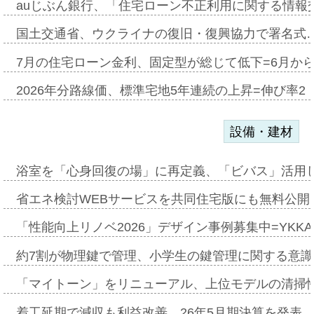
auじぶん銀行、「住宅ローン不正利用に関する情報
国土交通省、ウクライナの復旧・復興協力で署名式
7月の住宅ローン金利、固定型が総じて低下=6月か
2026年分路線価、標準宅地5年連続の上昇=伸び率2・
設備・建材
浴室を「心身回復の場」に再定義、「ビバス」活用し
省エネ検討WEBサービスを共同住宅版にも無料公開、
「性能向上リノベ2026」デザイン事例募集中=YKKA
約7割が物理鍵で管理、小学生の鍵管理に関する意識調査
「マイトーン」をリニューアル、上位モデルの清掃
着工延期で減収も利益改善、26年5月期決算を発表