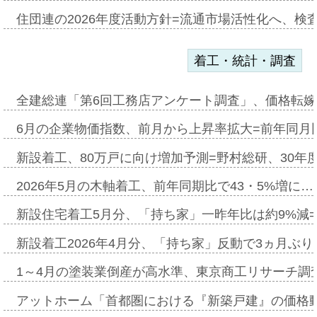
住団連の2026年度活動方針=流通市場活性化へ、検
着工・統計・調査
全建総連「第6回工務店アンケート調査」、価格転嫁
6月の企業物価指数、前月から上昇率拡大=前年同月比
新設着工、80万戸に向け増加予測=野村総研、30年
2026年5月の木軸着工、前年同期比で43・5%増に…
新設住宅着工5月分、「持ち家」一昨年比は約9%減=
新設着工2026年4月分、「持ち家」反動で3ヵ月ぶ
1～4月の塗装業倒産が高水準、東京商工リサーチ調
アットホーム「首都圏における『新築戸建』の価格