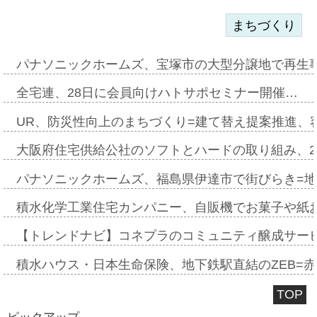
まちづくり
パナソニックホームズ、宝塚市の大型分譲地で再生
全宅連、28日に会員向けハトサポセミナー開催…
UR、防災性向上のまちづくり=建て替え提案推進、
大阪府住宅供給公社のソフトとハードの取り組み、2
パナソニックホームズ、福島県伊達市で街びらき=
積水化学工業住宅カンパニー、自販機でお菓子や紙
【トレンドナビ】コネプラのコミュニティ醸成サー
積水ハウス・日本生命保険、地下鉄駅直結のZEB=赤坂
TOP