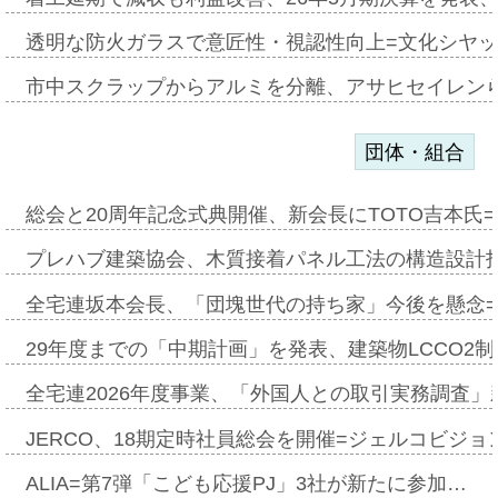
透明な防火ガラスで意匠性・視認性向上=文化シヤ
市中スクラップからアルミを分離、アサヒセイレン
団体・組合
総会と20周年記念式典開催、新会長にTOTO吉本氏
プレハブ建築協会、木質接着パネル工法の構造設計
全宅連坂本会長、「団塊世代の持ち家」今後を懸念
29年度までの「中期計画」を発表、建築物LCCO2
全宅連2026年度事業、「外国人との取引実務調査」新
JERCO、18期定時社員総会を開催=ジェルコビジョン
ALIA=第7弾「こども応援PJ」3社が新たに参加…