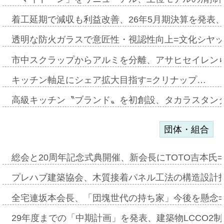
着工延期で減収も利益改善、26年5月期決算を発表
透明な防火ガラスで意匠性・視認性向上=文化シヤ
市中スクラップからアルミを分離、アサヒセイレン
キッチン軸足にシェア拡大目指す=クリナップ…
高級キッチン〝ブランド〟を初創設、タカラスタン
団体・組合
総会と20周年記念式典開催、新会長にTOTO吉本氏
プレハブ建築協会、木質接着パネル工法の構造設計
全宅連坂本会長、「団塊世代の持ち家」今後を懸念
29年度までの「中期計画」を発表、建築物LCCO2