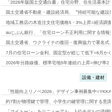
「2026年版国土交通白書」住宅分野、住生活基本計
国土交通省不動産・建設経済局、〝持続可能な建設
地域工務店の木造注文住宅価格5・3%上昇=経済調
auじぶん銀行、「住宅ローン不正利用に関する情報
国土交通省、ウクライナの復旧・復興協力で署名式
7月の住宅ローン金利、固定型が総じて低下=6月か
2026年分路線価、標準宅地5年連続の上昇=伸び率2・
設備・建材
「性能向上リノベ2026」デザイン事例募集中=YKKA
約7割が物理鍵で管理、小学生の鍵管理に関する意識調査
「マイトーン」をリニューアル、上位モデルの清掃