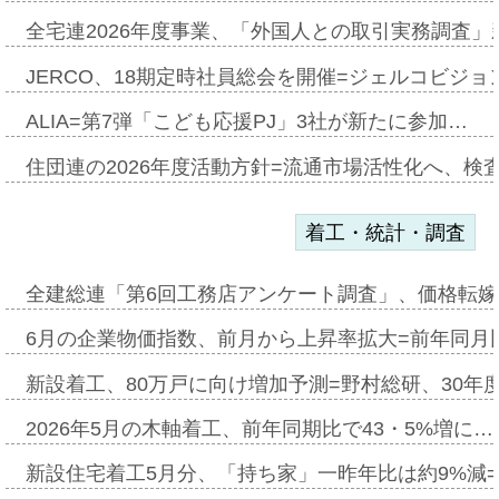
全宅連2026年度事業、「外国人との取引実務調査」新
JERCO、18期定時社員総会を開催=ジェルコビジョン
ALIA=第7弾「こども応援PJ」3社が新たに参加…
住団連の2026年度活動方針=流通市場活性化へ、検
着工・統計・調査
全建総連「第6回工務店アンケート調査」、価格転嫁
6月の企業物価指数、前月から上昇率拡大=前年同月比
新設着工、80万戸に向け増加予測=野村総研、30年
2026年5月の木軸着工、前年同期比で43・5%増に…
新設住宅着工5月分、「持ち家」一昨年比は約9%減=