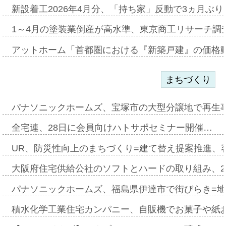
新設着工2026年4月分、「持ち家」反動で3ヵ月ぶ
1～4月の塗装業倒産が高水準、東京商工リサーチ調
アットホーム「首都圏における『新築戸建』の価格
まちづくり
パナソニックホームズ、宝塚市の大型分譲地で再生
全宅連、28日に会員向けハトサポセミナー開催…
UR、防災性向上のまちづくり=建て替え提案推進、
大阪府住宅供給公社のソフトとハードの取り組み、2
パナソニックホームズ、福島県伊達市で街びらき=
積水化学工業住宅カンパニー、自販機でお菓子や紙