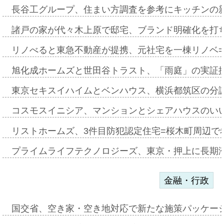
長谷工グループ、住まい方調査を参考にキッチンの
諸戸の家が代々木上原で邸宅、ブランド明確化を打
リノべると東急不動産が提携、元社宅を一棟リノベ
旭化成ホームズと世田谷トラスト、「雨庭」の実証
東京セキスイハイムとベンハウス、横浜都筑区の分
コスモスイニシア、マンションとシェアハウスのい
リストホームズ、3件目防犯認定住宅=桜木町周辺で
プライムライフテクノロジーズ、東京・押上に長期
金融・行政
国交省、空き家・空き地対応で新たな施策パッケー