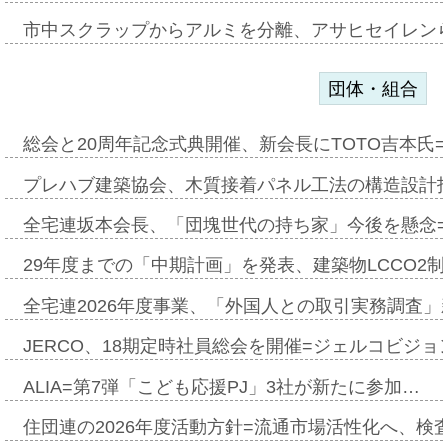
市中スクラップからアルミを分離、アサヒセイレン
団体・組合
総会と20周年記念式典開催、新会長にTOTO吉本氏
プレハブ建築協会、木質接着パネル工法の構造設計
全宅連坂本会長、「団塊世代の持ち家」今後を懸念
29年度までの「中期計画」を発表、建築物LCCO2
全宅連2026年度事業、「外国人との取引実務調査」新
JERCO、18期定時社員総会を開催=ジェルコビジョン
ALIA=第7弾「こども応援PJ」3社が新たに参加…
住団連の2026年度活動方針=流通市場活性化へ、検