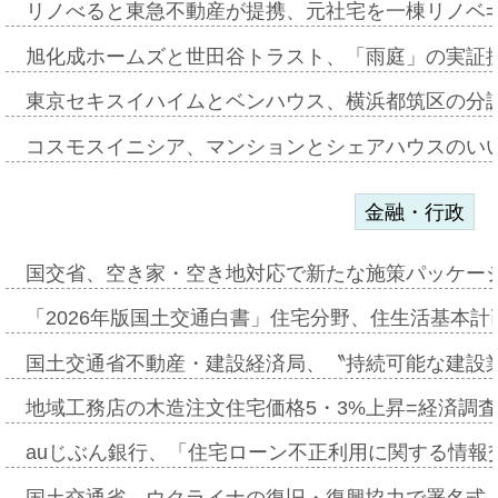
リノべると東急不動産が提携、元社宅を一棟リノベ
旭化成ホームズと世田谷トラスト、「雨庭」の実証
東京セキスイハイムとベンハウス、横浜都筑区の分
コスモスイニシア、マンションとシェアハウスのい
金融・行政
国交省、空き家・空き地対応で新たな施策パッケー
「2026年版国土交通白書」住宅分野、住生活基本計
国土交通省不動産・建設経済局、〝持続可能な建設
地域工務店の木造注文住宅価格5・3%上昇=経済調
auじぶん銀行、「住宅ローン不正利用に関する情報
国土交通省、ウクライナの復旧・復興協力で署名式