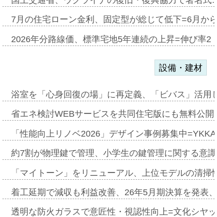
7月の住宅ローン金利、固定型が総じて低下=6月か
2026年分路線価、標準宅地5年連続の上昇=伸び率2・
設備・建材
浴室を「心身回復の場」に再定義、「ビバス」活用し
省エネ検討WEBサービスを共同住宅版にも無料公開、
「性能向上リノベ2026」デザイン事例募集中=YKKA
約7割が物理鍵で管理、小学生の鍵管理に関する意識調査
「マイトーン」をリニューアル、上位モデルの清掃
着工延期で減収も利益改善、26年5月期決算を発表
透明な防火ガラスで意匠性・視認性向上=文化シヤ