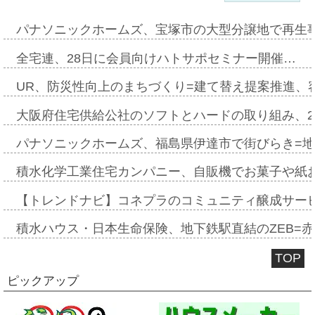
パナソニックホームズ、宝塚市の大型分譲地で再生
全宅連、28日に会員向けハトサポセミナー開催…
UR、防災性向上のまちづくり=建て替え提案推進、
大阪府住宅供給公社のソフトとハードの取り組み、2
パナソニックホームズ、福島県伊達市で街びらき=
積水化学工業住宅カンパニー、自販機でお菓子や紙
【トレンドナビ】コネプラのコミュニティ醸成サー
積水ハウス・日本生命保険、地下鉄駅直結のZEB=赤坂
TOP
ピックアップ