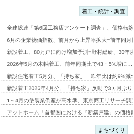
着工・統計・調査
全建総連「第6回工務店アンケート調査」、価格転嫁
6月の企業物価指数、前月から上昇率拡大=前年同月比
新設着工、80万戸に向け増加予測=野村総研、30年
2026年5月の木軸着工、前年同期比で43・5%増に…
新設住宅着工5月分、「持ち家」一昨年比は約9%減=
新設着工2026年4月分、「持ち家」反動で3ヵ月ぶ
1～4月の塗装業倒産が高水準、東京商工リサーチ調
アットホーム「首都圏における『新築戸建』の価格
まちづくり