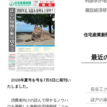
料請求が増
建設経済研
住宅産業新
最近
2026年夏号を号を7月8日に発刊い
たしました。
長谷工
消費者向けの読んで得するノウハ
諸戸の
ウを満載した無料住宅情報紙「ユー