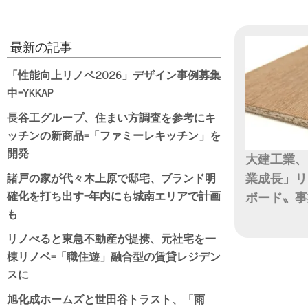
最新の記事
「性能向上リノベ2026」デザイン事例募集
中=YKKAP
長谷工グループ、住まい方調査を参考にキ
ッチンの新商品=「ファミーレキッチン」を
開発
大建工業、
諸戸の家が代々木上原で邸宅、ブランド明
業成長」リ
確化を打ち出す=年内にも城南エリアで計画
ボード〟事
も
日付
リノべると東急不動産が提携、元社宅を一
棟リノベ=「職住遊」融合型の賃貸レジデン
スに
旭化成ホームズと世田谷トラスト、「雨