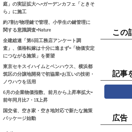
庭」の実証拡大へ=ガーデンカフェ「ときそ
ら」に施工
約7割が物理鍵で管理、小学生の鍵管理に
関する意識調査=Nature
この
全建総連「第6回工務店アンケート調
査」、価格転嫁は十分に進まず=「物価安定
につながる施策」を要望
東京セキスイハイムとベンハウス、横浜都
記事
筑区の分譲地開発で初協業=お互いの技術・
ノウハウを活用
6月の企業物価指数、前月から上昇率拡大=
前年同月比7・1%上昇
国交省、空き家・空き地対応で新たな施策
広告
パッケージ始動