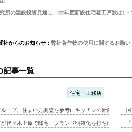
加
究所の建設投資見通し、22年度新設住宅着工戸数は1・1%
聞社からのお知らせ：
弊社著作物の使用に関するお願い
の記事一覧
住宅・工務店
グループ、住まい方調査を参考にキッチンの新商品=「フ
国
家が代々木上原で邸宅、ブランド明確化を打ち出す=年内
「