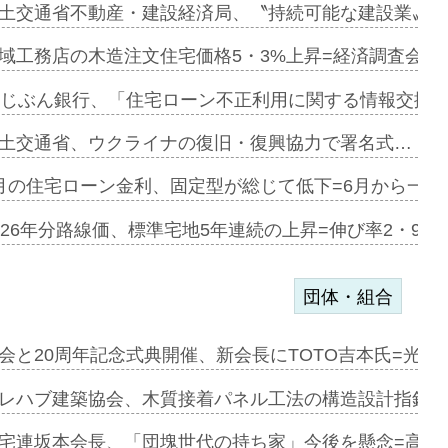
融合型の賃…
土交通省不動産・建設経済局、〝持続可能な建設業〟の
デンカフェ…
域工務店の木造注文住宅価格5・3%上昇=経済調査会「
協業=お互…
uじぶん銀行、「住宅ローン不正利用に関する情報交換協
のコリビング…
土交通省、ウクライナの復旧・復興協力で署名式…
ある2階建…
月の住宅ローン金利、固定型が総じて低下=6月から一転
第1弾が開…
026年分路線価、標準宅地5年連続の上昇=伸び率2・9%
団体・組合
会と20周年記念式典開催、新会長にTOTO吉本氏=光触
e…
レハブ建築協会、木質接着パネル工法の構造設計指針を
加=リンナ…
宅連坂本会長、「団塊世代の持ち家」今後を懸念=高齢