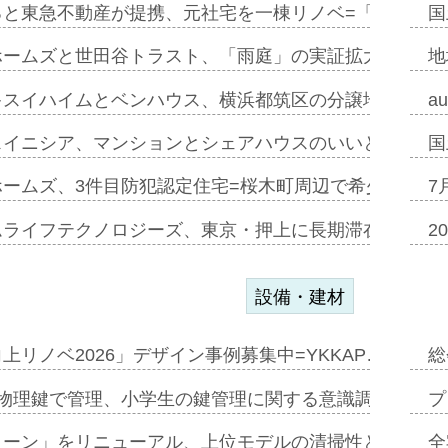
ると東急不動産が提携、元社宅を一棟リノベ=「職住遊」
国
ホームズと世田谷トラスト、「雨庭」の実証拡大へ=ガー
地
キスイハイムとベンハウス、横浜都筑区の分譲地開発で初
a
スイニシア、マンションとシェアハウスのいいとこどり
国
ホームズ、3件目防犯認定住宅=桜木町周辺で希少価値の
7
ムライフテクノロジーズ、東京・押上に長期滞在型ホテル
2
設備・建材
上リノベ2026」デザイン事例募集中=YKKAP…
総
物理鍵で管理、小学生の鍵管理に関する意識調査=Natur
プ
トーン」をリニューアル、上位モデルの清掃性と安全性追
全