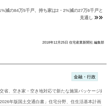
減の84万5千戸、持ち家は2・2%減の27万6千戸と
見通し
2018年12月25日 住宅産業新聞社 編集部
金融・行政
ァミーレキ…
交省、空き家・空き地対応で新たな施策パッケージ始動
にも城南エ…
2026年版国土交通白書」住宅分野、住生活基本計画を