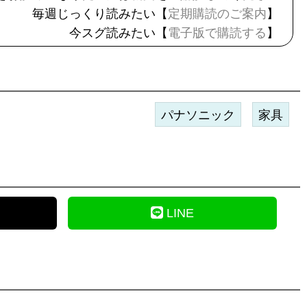
毎週じっくり読みたい【
定期購読のご案内
】
今スグ読みたい【
電子版で購読する
】
パナソニック
家具
LINE