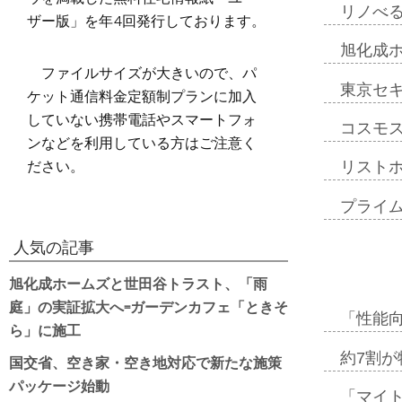
リノべ
ザー版」を年4回発行しております。
旭化成
ファイルサイズが大きいので、パ
東京セ
ケット通信料金定額制プランに加入
していない携帯電話やスマートフォ
コスモ
ンなどを利用している方はご注意く
ださい。
リスト
プライ
人気の記事
旭化成ホームズと世田谷トラスト、「雨
庭」の実証拡大へ=ガーデンカフェ「ときそ
「性能向
ら」に施工
約7割が
国交省、空き家・空き地対応で新たな施策
パッケージ始動
「マイ