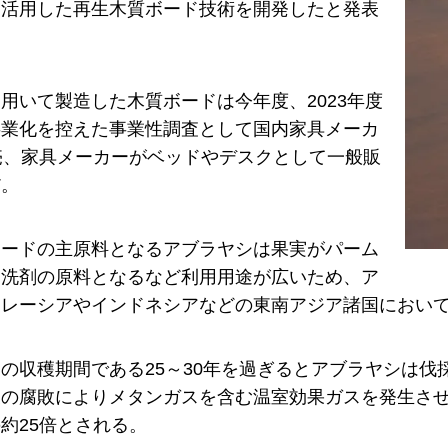
を活用した再生木質ボード技術を開発したと発表
用いて製造した木質ボードは今年度、2023年度
事業化を控えた事業性調査として国内家具メーカ
売、家具メーカーがベッドやデスクとして一般販
だ。
ボードの主原料となるアブラヤシは果実がパーム
、洗剤の原料となるなど利用用途が広いため、ア
マレーシアやインドネシアなどの東南アジア諸国におい
の収穫期間である25～30年を過ぎるとアブラヤシは
後の腐敗によりメタンガスを含む温室効果ガスを発生さ
約25倍とされる。