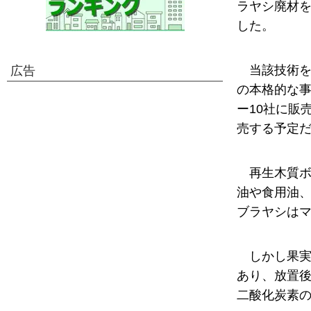
ラヤシ廃材
した。
当該技術を
広告
の本格的な
ー10社に販
売する予定
再生木質
油や食用油
ブラヤシは
しかし果実
あり、放置
二酸化炭素の