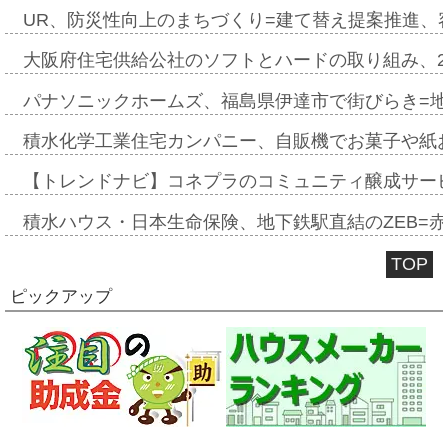
UR、防災性向上のまちづくり=建て替え提案推進、
大阪府住宅供給公社のソフトとハードの取り組み、2
パナソニックホームズ、福島県伊達市で街びらき=
積水化学工業住宅カンパニー、自販機でお菓子や紙
【トレンドナビ】コネプラのコミュニティ醸成サー
積水ハウス・日本生命保険、地下鉄駅直結のZEB=赤坂
TOP
ピックアップ