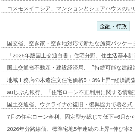
コスモスイニシア、マンションとシェアハウスのい
金融・行政
国交省、空き家・空き地対応で新たな施策パッケー
「2026年版国土交通白書」住宅分野、住生活基本計
国土交通省不動産・建設経済局、〝持続可能な建設
地域工務店の木造注文住宅価格5・3%上昇=経済調
auじぶん銀行、「住宅ローン不正利用に関する情報
国土交通省、ウクライナの復旧・復興協力で署名式
7月の住宅ローン金利、固定型が総じて低下=6月か
2026年分路線価、標準宅地5年連続の上昇=伸び率2・