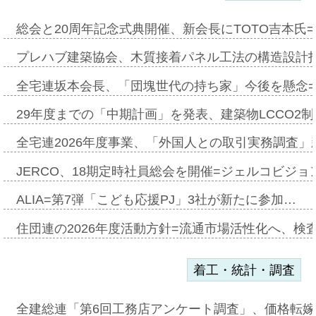
総会と20周年記念式典開催、新会長にTOTO吉本氏
プレハブ建築協会、木質接着パネル工法の構造設計
全宅連坂本会長、「団塊世代の持ち家」今後を懸念
29年度までの「中期計画」を発表、建築物LCCO2
全宅連2026年度事業、「外国人との取引実務調査」新
JERCO、18期定時社員総会を開催=ジェルコビジョン
ALIA=第7弾「こども応援PJ」3社が新たに参加…
住団連の2026年度活動方針=流通市場活性化へ、検
着工・統計・調査
全建総連「第6回工務店アンケート調査」、価格転嫁