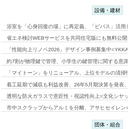
設備・建材
浴室を「心身回復の場」に再定義、「ビバス」活用し
省エネ検討WEBサービスを共同住宅版にも無料公開、
「性能向上リノベ2026」デザイン事例募集中=YKKA
約7割が物理鍵で管理、小学生の鍵管理に関する意識調査
「マイトーン」をリニューアル、上位モデルの清掃
着工延期で減収も利益改善、26年5月期決算を発表
透明な防火ガラスで意匠性・視認性向上=文化シヤ
市中スクラップからアルミを分離、アサヒセイレン
団体・組合