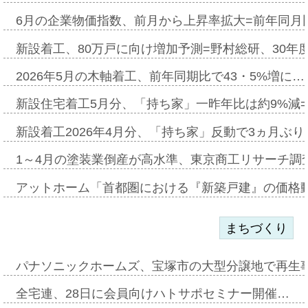
6月の企業物価指数、前月から上昇率拡大=前年同月比
新設着工、80万戸に向け増加予測=野村総研、30年
2026年5月の木軸着工、前年同期比で43・5%増に…
新設住宅着工5月分、「持ち家」一昨年比は約9%減=
新設着工2026年4月分、「持ち家」反動で3ヵ月ぶ
1～4月の塗装業倒産が高水準、東京商工リサーチ調
アットホーム「首都圏における『新築戸建』の価格
まちづくり
パナソニックホームズ、宝塚市の大型分譲地で再生
全宅連、28日に会員向けハトサポセミナー開催…