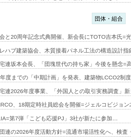
団体・組合
e…
会と20周年記念式典開催、新会長にTOTO吉本氏=光触
加=リンナ…
レハブ建築協会、木質接着パネル工法の構造設計指針を
見込む=…
宅連坂本会長、「団塊世代の持ち家」今後を懸念=高齢
9年度までの「中期計画」を発表、建築物LCCO2制度へ
開始=三協…
宅連2026年度事業、「外国人との取引実務調査」新規に
ERCO、18期定時社員総会を開催=ジェルコビジョン203
築分譲M専用…
LIA=第7弾「こども応援PJ」3社が新たに参加…
団連の2026年度活動方針=流通市場活性化へ、検査・