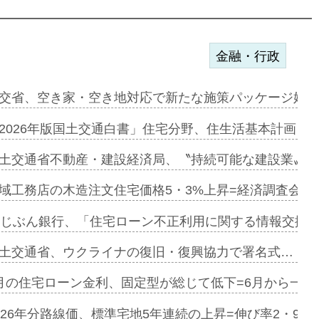
金融・行政
にも城南エ…
交省、空き家・空き地対応で新たな施策パッケージ始動
融合型の賃…
2026年版国土交通白書」住宅分野、住生活基本計画を
デンカフェ…
土交通省不動産・建設経済局、〝持続可能な建設業〟の
協業=お互…
域工務店の木造注文住宅価格5・3%上昇=経済調査会「
のコリビング…
uじぶん銀行、「住宅ローン不正利用に関する情報交換協
ある2階建…
土交通省、ウクライナの復旧・復興協力で署名式…
第1弾が開…
月の住宅ローン金利、固定型が総じて低下=6月から一転
、植栽計画…
026年分路線価、標準宅地5年連続の上昇=伸び率2・9%