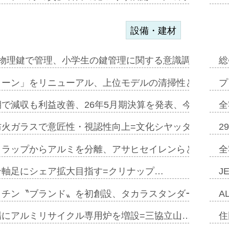
設備・建材
物理鍵で管理、小学生の鍵管理に関する意識調査=Natur
総
トーン」をリニューアル、上位モデルの清掃性と安全性追
プ
で減収も利益改善、26年5月期決算を発表、今期は増収
全
防火ガラスで意匠性・視認性向上=文化シヤッター…
2
クラップからアルミを分離、アサヒセイレンらと協働開発
全
ン軸足にシェア拡大目指す=クリナップ…
J
ッチン〝ブランド〟を初創設、タカラスタンダードが新
A
場にアルミリサイクル専用炉を増設=三協立山…
住