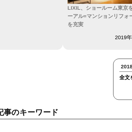
LIXIL、ショールーム東京
ーアル=マンションリフォ
を充実
日付
2019
20
全文
記事のキーワード