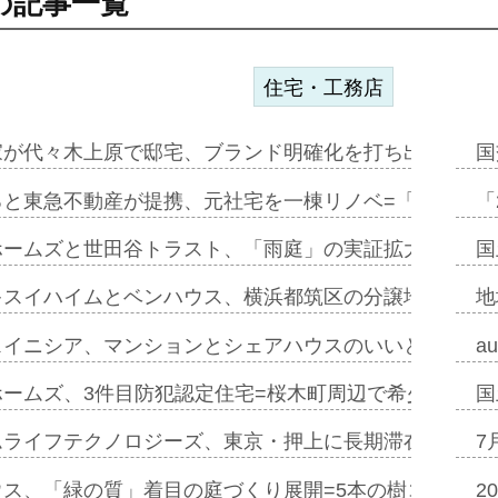
の記事一覧
住宅・工務店
家が代々木上原で邸宅、ブランド明確化を打ち出す=年内
国
ると東急不動産が提携、元社宅を一棟リノベ=「職住遊」
「
ホームズと世田谷トラスト、「雨庭」の実証拡大へ=ガー
国
キスイハイムとベンハウス、横浜都筑区の分譲地開発で初
地
スイニシア、マンションとシェアハウスのいいとこどり
a
ホームズ、3件目防犯認定住宅=桜木町周辺で希少価値の
国
ムライフテクノロジーズ、東京・押上に長期滞在型ホテル
7
ウス、「緑の質」着目の庭づくり展開=5本の樹コンパス
2