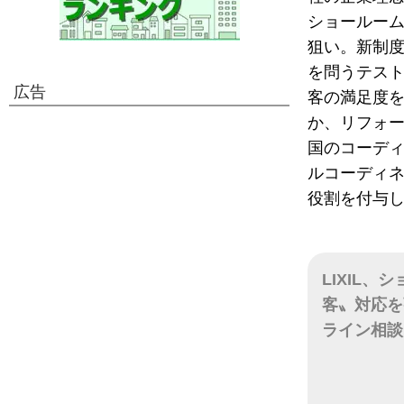
ショールー
狙い。新制
を問うテス
広告
客の満足度
か、リフォ
国のコーディ
ルコーディネー
役割を付与し
LIXIL
客〟対応を
ライン相談
日付