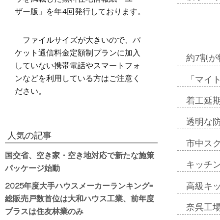
ザー版」を年4回発行しております。
ファイルサイズが大きいので、パ
ケット通信料金定額制プランに加入
約7割が
していない携帯電話やスマートフォ
ンなどを利用している方はご注意く
「マイ
ださい。
着工延期
透明な
人気の記事
市中ス
国交省、空き家・空き地対応で新たな施策
キッチ
パッケージ始動
2025年度大手ハウスメーカーランキング=
高級キ
総販売戸数首位は大和ハウス工業、前年度
奈呉工
プラスは住友林業のみ