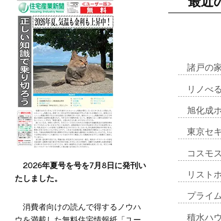
最近
諸戸の
リノべ
旭化成
東京セ
コスモ
2026年夏号を号を7月8日に発刊い
リスト
たしました。
プライ
消費者向けの読んで得するノウハ
積水ハ
ウを満載した無料住宅情報紙「ユー