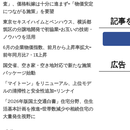
査」、価格転嫁は十分に進まず=「物価安定
につながる施策」を要望
記事
東京セキスイハイムとベンハウス、横浜都
筑区の分譲地開発で初協業=お互いの技術・
ノウハウを活用
6月の企業物価指数、前月から上昇率拡大=
前年同月比7・1%上昇
広告
国交省、空き家・空き地対応で新たな施策
パッケージ始動
「マイトーン」をリニューアル、上位モデ
ルの清掃性と安全性追加=リンナイ
「2026年版国土交通白書」住宅分野、住生
活基本計画を推進=世帯数減少や相続住宅の
大量発生視野に