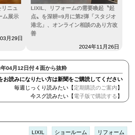
をリニュ
LIXIL、リフォームの需要喚起〝起
ーム展示
点〟を深耕=9月に第2弾「スタジオ
港北」、オンライン相談のあり方改
善
年03月29日
日付
2024年11月26日
18年04月12日付４面から抜粋
をお読みになりたい方は新聞をご購読してください
毎週じっくり読みたい【
定期購読のご案内
】
今スグ読みたい【
電子版で購読する
】
LIXIL
ショールーム
リフォーム