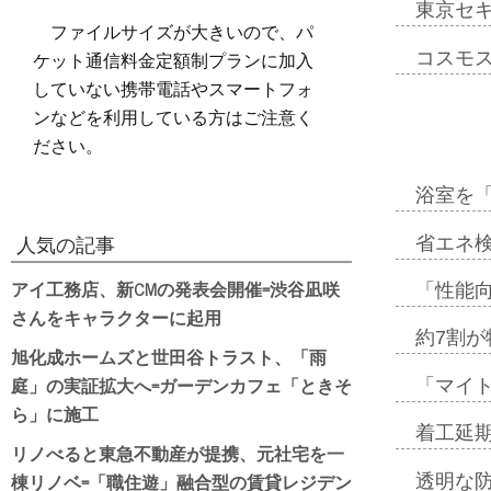
東京セ
ファイルサイズが大きいので、パ
ケット通信料金定額制プランに加入
コスモ
していない携帯電話やスマートフォ
ンなどを利用している方はご注意く
ださい。
浴室を
省エネ検
人気の記事
アイ工務店、新CMの発表会開催=渋谷凪咲
「性能向
さんをキャラクターに起用
約7割が
旭化成ホームズと世田谷トラスト、「雨
庭」の実証拡大へ=ガーデンカフェ「ときそ
「マイ
ら」に施工
着工延期
リノべると東急不動産が提携、元社宅を一
棟リノベ=「職住遊」融合型の賃貸レジデン
透明な