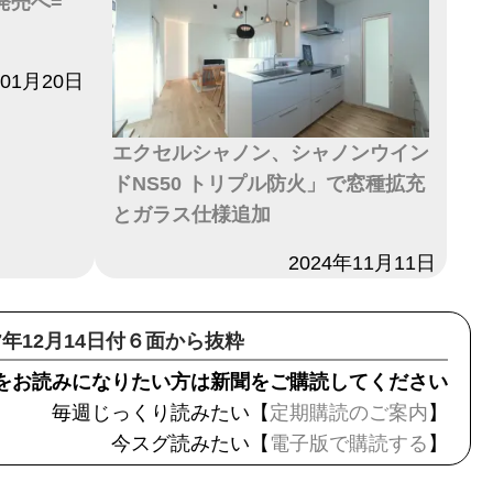
発売へ=
年01月20日
エクセルシャノン、シャノンウイン
ドNS50 トリプル防火」で窓種拡充
とガラス仕様追加
日付
2024年11月11日
17年12月14日付６面から抜粋
をお読みになりたい方は新聞をご購読してください
毎週じっくり読みたい【
定期購読のご案内
】
今スグ読みたい【
電子版で購読する
】