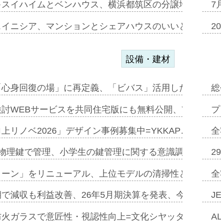
キスイハイムとベンハウス、横浜都筑区の分譲地開発で初
7
スイニシア、マンションとシェアハウスのいいとこどり
2
設備・建材
「心身回復の場」に再定義、「ビバス」活用した新入浴法
総
討WEBサービスを共同住宅版にも無料公開、YKKAP
プ
上リノベ2026」デザイン事例募集中=YKKAP…
全
物理鍵で管理、小学生の鍵管理に関する意識調査=Natur
2
トーン」をリニューアル、上位モデルの清掃性と安全性追
全
で減収も利益改善、26年5月期決算を発表、今期は増収
J
防火ガラスで意匠性・視認性向上=文化シヤッター…
A