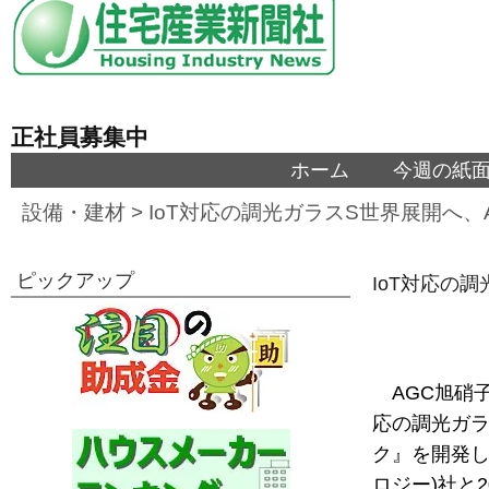
正社員募集中
ホーム
今週の紙
設備・建材
>
IoT対応の調光ガラスS世界展開へ
ピックアップ
IoT対応の
AGC旭硝
応の調光ガ
ク』を開発したK
ロジー)社と