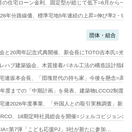
協業=お互…
月の住宅ローン金利、固定型が総じて低下=6月から一転
のコリビング…
026年分路線価、標準宅地5年連続の上昇=伸び率2・9%
団体・組合
を提案=P…
会と20周年記念式典開催、新会長にTOTO吉本氏=光触
とワンビ…
レハブ建築協会、木質接着パネル工法の構造設計指針を
宅連坂本会長、「団塊世代の持ち家」今後を懸念=高齢
e…
9年度までの「中期計画」を発表、建築物LCCO2制度へ
加=リンナ…
宅連2026年度事業、「外国人との取引実務調査」新規に
見込む=…
ERCO、18期定時社員総会を開催=ジェルコビジョン203
LIA=第7弾「こども応援PJ」3社が新たに参加…