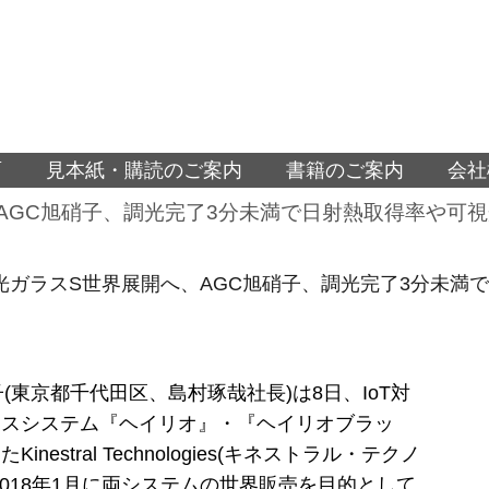
面
見本紙・購読のご案内
書籍のご案内
会社
、AGC旭硝子、調光完了3分未満で日射熱取得率や可
調光ガラスS世界展開へ、AGC旭硝子、調光完了3分未
子(東京都千代田区、島村琢哉社長)は8日、IoT対
ラスシステム『ヘイリオ』・『ヘイリオブラッ
inestral Technologies(キネストラル・テクノ
2018年1月に両システムの世界販売を目的として