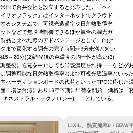
・米国で合弁会社を設立すると発表した。『ヘイ
ヘイリオブラック』はインターネットでクラウド
用するシステムで、可視光透過率や日射熱取得率
レットなどで無段階制御できるほか競合の調光ガ
製品と比べた際のアドバンテージとして、(1)ク
クまで変化する調光の完了時間が3分未満と短い
15～20分)(2)調光後の色濃度の均一性が高い(3)
階調整後に通電を中止しても当該濃度を維持――などが
』は調整可能な日射熱取得率および可視光透過率といっ
内パーティションボードの代替といったTPOに応じた
産工場は台湾にあり18年下期に出荷を開始、価格は「
子、キネストラル・テクノロジー)――としている。
LIXIL、熱貫流率0・55W