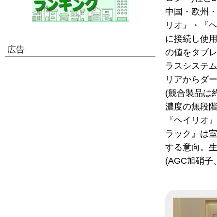
中国・欧州
リオ』・『
に接続し使
広告
の値をタブ
ラスシステム
リアからダー
(競合製品は約
濃度の無段
『ヘイリオ
ラック』は室
する意向。生
(AGC旭硝