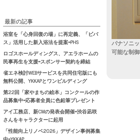
最新の記事
浴室を「心身回復の場」に再定義、「ビバ
ス」活用した新入浴法を提案=PHS
パナソニッ
可能な制御
ロゴスホールディングス、アエラホームの
民事再生を支援=スポンサー契約を締結
日付
省エネ検討WEBサービスを共同住宅版にも
無料公開、YKKAPとワンビルディング
第22回「家やまちの絵本」コンクールの作
品募集中=応募者全員に色鉛筆プレゼント
アイ工務店、新CMの発表会開催=渋谷凪咲
さんをキャラクターに起用
「性能向上リノベ2026」デザイン事例募集
中=YKKAP