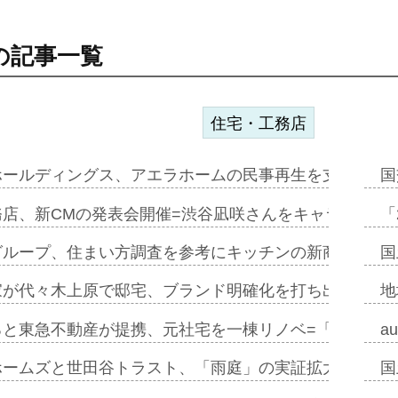
の記事一覧
住宅・工務店
ホールディングス、アエラホームの民事再生を支援=スポ
国
務店、新CMの発表会開催=渋谷凪咲さんをキャラクター
「
グループ、住まい方調査を参考にキッチンの新商品=「フ
国
家が代々木上原で邸宅、ブランド明確化を打ち出す=年内
地
ると東急不動産が提携、元社宅を一棟リノベ=「職住遊」
a
ホームズと世田谷トラスト、「雨庭」の実証拡大へ=ガー
国