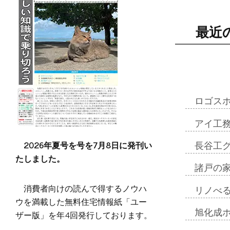
最近
ロゴス
アイ工
2026年夏号を号を7月8日に発刊い
長谷工
たしました。
諸戸の
消費者向けの読んで得するノウハ
リノべ
ウを満載した無料住宅情報紙「ユー
旭化成
ザー版」を年4回発行しております。