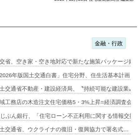
金融・行政
ンサー契約…
交省、空き家・空き地対応で新たな施策パッケージ始動
に起用…
2026年版国土交通白書」住宅分野、住生活基本計画を
ァミーレキ…
土交通省不動産・建設経済局、〝持続可能な建設業〟の
にも城南エ…
域工務店の木造注文住宅価格5・3%上昇=経済調査会「
融合型の賃…
uじぶん銀行、「住宅ローン不正利用に関する情報交換協
デンカフェ…
土交通省、ウクライナの復旧・復興協力で署名式…