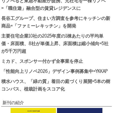
リノべると東急不動産が提携、元社宅を一棟リノベ
=「職住遊」融合型の賃貸レジデンスに
長谷工グループ、住まい方調査を参考にキッチンの新
商品=「ファミーレキッチン」を開発
主要住宅企業10社の2025年度の1棟あたりの平均単
価・床面積、8社が単価上昇、床面積は縮小傾向=5社
が5千万円超
ミカド、スポンサー付かず全事業を停止
「性能向上リノベ2026」デザイン事例募集中=YKKAP
積水ハウス、「緑の質」着目の庭づくり展開=5本の樹
コンパス、植栽計画をスコア化
新刊の紹介