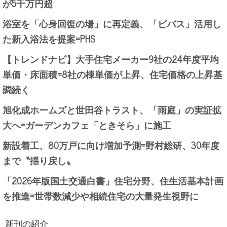
が5千万円超
浴室を「心身回復の場」に再定義、「ビバス」活用し
た新入浴法を提案=PHS
【トレンドナビ】大手住宅メーカー9社の24年度平均
単価・床面積=8社の棟単価が上昇、住宅価格の上昇基
調続く
旭化成ホームズと世田谷トラスト、「雨庭」の実証拡
大へ=ガーデンカフェ「ときそら」に施工
新設着工、80万戸に向け増加予測=野村総研、30年度
まで〝揺り戻し〟
「2026年版国土交通白書」住宅分野、住生活基本計画
を推進=世帯数減少や相続住宅の大量発生視野に
新刊の紹介