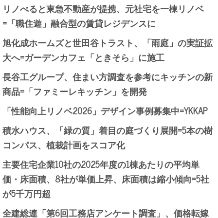
リノべると東急不動産が提携、元社宅を一棟リノベ
=「職住遊」融合型の賃貸レジデンスに
旭化成ホームズと世田谷トラスト、「雨庭」の実証拡
大へ=ガーデンカフェ「ときそら」に施工
長谷工グループ、住まい方調査を参考にキッチンの新
商品=「ファミーレキッチン」を開発
「性能向上リノベ2026」デザイン事例募集中=YKKAP
積水ハウス、「緑の質」着目の庭づくり展開=5本の樹
コンパス、植栽計画をスコア化
主要住宅企業10社の2025年度の1棟あたりの平均単
価・床面積、8社が単価上昇、床面積は縮小傾向=5社
が5千万円超
全建総連「第6回工務店アンケート調査」、価格転嫁