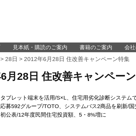
面
見本紙・購読のご案内
書籍のご案内
会社
>
28日
>
2012年6月28日 住改善キャンペーン特集
2年6月28日 住改善キャンペー
タブレット端末を活用/S×L、住宅用劣化診断システム
応募592グループ/TOTO、システムバス2商品を刷新/
初公表/12年度民間住宅投資額、5・8%増に