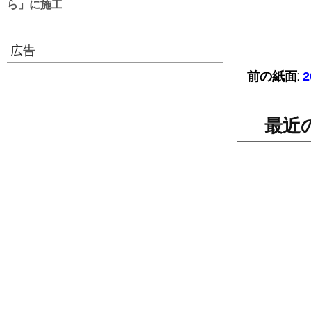
ら」に施工
広告
前の紙面:
最近