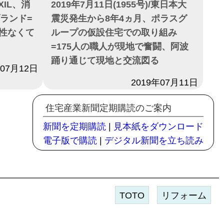
IXIL、消
2019年7月11日(1955号)/東日本大
ブランド=
震災発生から8年4ヵ月、ポラスグ
性なくて
ループの仮設住宅での取り組み
=175人の職人が現地で奮闘、阿波
踊り通じて現地と交流図る
年07月12日
日付
2019年07月11日
住宅産業新聞定期購読のご案内
新聞を定期購読
|
見本紙をダウンロード
電子版で購読
|
デジタル新聞を立ち読み
TOTO
リフォーム