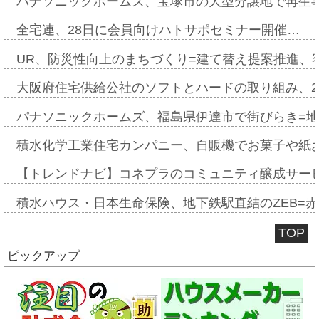
パナソニックホームズ、宝塚市の大型分譲地で再生
全宅連、28日に会員向けハトサポセミナー開催…
UR、防災性向上のまちづくり=建て替え提案推進、
大阪府住宅供給公社のソフトとハードの取り組み、2
パナソニックホームズ、福島県伊達市で街びらき=
積水化学工業住宅カンパニー、自販機でお菓子や紙
【トレンドナビ】コネプラのコミュニティ醸成サー
積水ハウス・日本生命保険、地下鉄駅直結のZEB=赤坂
TOP
ピックアップ