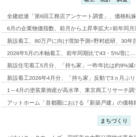
全建総連「第6回工務店アンケート調査」、価格転嫁
6月の企業物価指数、前月から上昇率拡大=前年同月比
新設着工、80万戸に向け増加予測=野村総研、30年
2026年5月の木軸着工、前年同期比で43・5%増に…
新設住宅着工5月分、「持ち家」一昨年比は約9%減=
新設着工2026年4月分、「持ち家」反動で3ヵ月ぶ
1～4月の塗装業倒産が高水準、東京商工リサーチ調
アットホーム「首都圏における『新築戸建』の価格
まちづくり