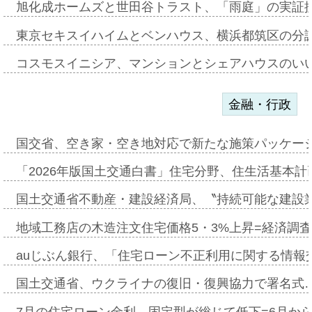
旭化成ホームズと世田谷トラスト、「雨庭」の実証
東京セキスイハイムとベンハウス、横浜都筑区の分
コスモスイニシア、マンションとシェアハウスのい
金融・行政
国交省、空き家・空き地対応で新たな施策パッケー
「2026年版国土交通白書」住宅分野、住生活基本計
国土交通省不動産・建設経済局、〝持続可能な建設
地域工務店の木造注文住宅価格5・3%上昇=経済調
auじぶん銀行、「住宅ローン不正利用に関する情報
国土交通省、ウクライナの復旧・復興協力で署名式
7月の住宅ローン金利、固定型が総じて低下=6月か