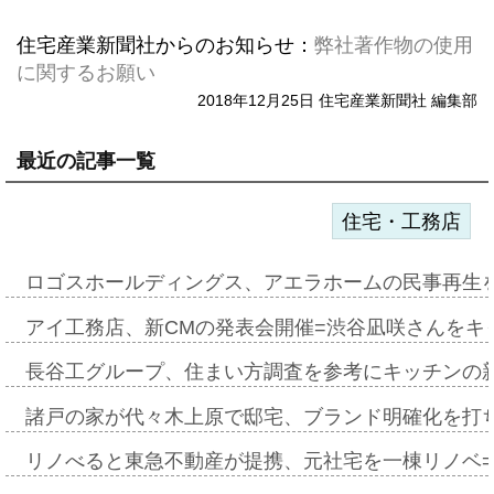
住宅産業新聞社からのお知らせ：
弊社著作物の使用
に関するお願い
2018年12月25日 住宅産業新聞社 編集部
最近の記事一覧
住宅・工務店
ロゴスホールディングス、アエラホームの民事再生
アイ工務店、新CMの発表会開催=渋谷凪咲さんをキ
長谷工グループ、住まい方調査を参考にキッチンの
諸戸の家が代々木上原で邸宅、ブランド明確化を打
リノべると東急不動産が提携、元社宅を一棟リノベ