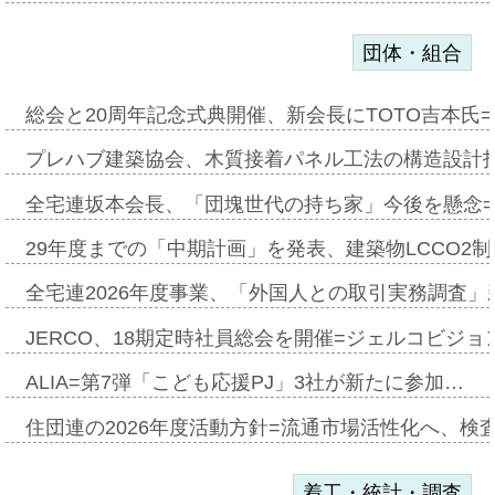
団体・組合
総会と20周年記念式典開催、新会長にTOTO吉本氏
プレハブ建築協会、木質接着パネル工法の構造設計
全宅連坂本会長、「団塊世代の持ち家」今後を懸念
29年度までの「中期計画」を発表、建築物LCCO2
全宅連2026年度事業、「外国人との取引実務調査」新
JERCO、18期定時社員総会を開催=ジェルコビジョン
ALIA=第7弾「こども応援PJ」3社が新たに参加…
住団連の2026年度活動方針=流通市場活性化へ、検
着工・統計・調査