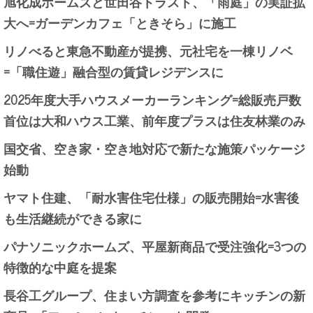
旭化成ホームズと世田谷トラスト、「雨庭」の実証拡
大へ=ガーデンカフェ「ときそら」に施工
リノべると東急不動産が提携、元社宅を一棟リノベ
=「職住遊」融合型の賃貸レジデンスに
2025年度大手ハウスメーカーランキング=総販売戸数
首位は大和ハウス工業、前年度プラスは住友林業のみ
国交省、空き家・空き地対応で新たな施策パッケージ
始動
ヤマト住建、「耐水害住宅仕様」の販売開始=水害後
も生活継続ができる家に
パナソニックホームズ、平屋新商品で受注強化=3つの
特徴的な中庭を提案
長谷工グループ、住まい方調査を参考にキッチンの新