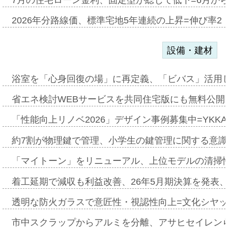
2026年分路線価、標準宅地5年連続の上昇=伸び率2・
設備・建材
浴室を「心身回復の場」に再定義、「ビバス」活用し
省エネ検討WEBサービスを共同住宅版にも無料公開、
「性能向上リノベ2026」デザイン事例募集中=YKKA
約7割が物理鍵で管理、小学生の鍵管理に関する意識調査
「マイトーン」をリニューアル、上位モデルの清掃
着工延期で減収も利益改善、26年5月期決算を発表
透明な防火ガラスで意匠性・視認性向上=文化シヤ
市中スクラップからアルミを分離、アサヒセイレン