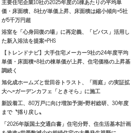
主要住宅企業10社の2025年度の1棟あたりの平均単
価・床面積、8社が単価上昇、床面積は縮小傾向=5社
が5千万円超
浴室を「心身回復の場」に再定義、「ビバス」活用し
た新入浴法を提案=PHS
【トレンドナビ】大手住宅メーカー9社の24年度平均
単価・床面積=8社の棟単価が上昇、住宅価格の上昇基
調続く
旭化成ホームズと世田谷トラスト、「雨庭」の実証拡
大へ=ガーデンカフェ「ときそら」に施工
新設着工、80万戸に向け増加予測=野村総研、30年度
まで〝揺り戻し〟
「2026年版国土交通白書」住宅分野、住生活基本計画
を推進=世帯数減少や相続住宅の大量発生視野に