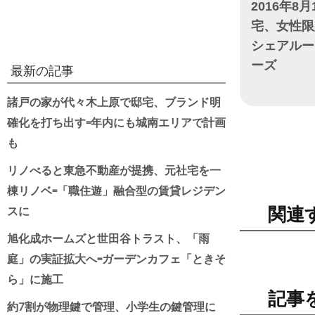
2016年8月
宅、女性限
シェアルー
ーズ
最新の記事
日付
諸戸の家が代々木上原で邸宅、ブランド明
確化を打ち出す=年内にも城南エリアで計画
も
リノべると東急不動産が提携、元社宅を一
棟リノベ=「職住遊」融合型の賃貸レジデン
スに
関連
旭化成ホームズと世田谷トラスト、「雨
庭」の実証拡大へ=ガーデンカフェ「ときそ
ら」に施工
記事
約7割が物理鍵で管理、小学生の鍵管理に