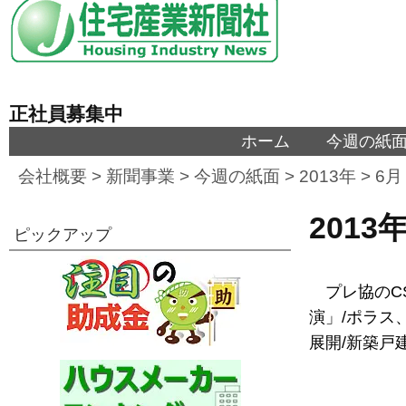
正社員募集中
ホーム
今週の紙
会社概要
>
新聞事業
>
今週の紙面
>
2013年
>
6月
201
ピックアップ
プレ協のC
演」/ポラス
展開/新築戸