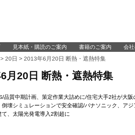
面
見本紙・購読のご案内
書籍のご案内
会社
>
20日
>
2013年6月20日 断熱・遮熱特集
3年6月20日 断熱・遮熱特集
S/品質中期計画、策定作業大詰めに/住宅大手2社が大
、倒壊シミュレーションで安全確認/パナソニック、アジ
建て、太陽光発電導入2割超に