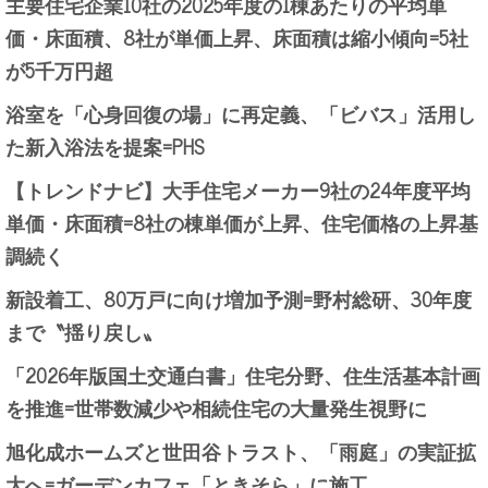
主要住宅企業10社の2025年度の1棟あたりの平均単
価・床面積、8社が単価上昇、床面積は縮小傾向=5社
が5千万円超
浴室を「心身回復の場」に再定義、「ビバス」活用し
た新入浴法を提案=PHS
【トレンドナビ】大手住宅メーカー9社の24年度平均
単価・床面積=8社の棟単価が上昇、住宅価格の上昇基
調続く
新設着工、80万戸に向け増加予測=野村総研、30年度
まで〝揺り戻し〟
「2026年版国土交通白書」住宅分野、住生活基本計画
を推進=世帯数減少や相続住宅の大量発生視野に
旭化成ホームズと世田谷トラスト、「雨庭」の実証拡
大へ=ガーデンカフェ「ときそら」に施工