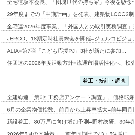
全宅連坂本会長、「団塊世代の持ち家」今後を懸念
29年度までの「中期計画」を発表、建築物LCCO2
全宅連2026年度事業、「外国人との取引実務調査」新
JERCO、18期定時社員総会を開催=ジェルコビジョン
ALIA=第7弾「こども応援PJ」3社が新たに参加…
住団連の2026年度活動方針=流通市場活性化へ、検
着工・統計・調査
全建総連「第6回工務店アンケート調査」、価格転嫁
6月の企業物価指数、前月から上昇率拡大=前年同月比
新設着工、80万戸に向け増加予測=野村総研、30年
2026年5月の木軸着工、前年同期比で43・5%増に…