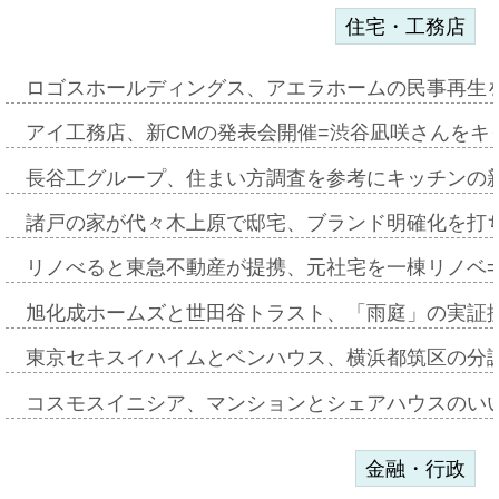
住宅・工務店
ロゴスホールディングス、アエラホームの民事再生
アイ工務店、新CMの発表会開催=渋谷凪咲さんをキ
長谷工グループ、住まい方調査を参考にキッチンの
諸戸の家が代々木上原で邸宅、ブランド明確化を打
リノべると東急不動産が提携、元社宅を一棟リノベ
旭化成ホームズと世田谷トラスト、「雨庭」の実証
東京セキスイハイムとベンハウス、横浜都筑区の分
コスモスイニシア、マンションとシェアハウスのい
金融・行政