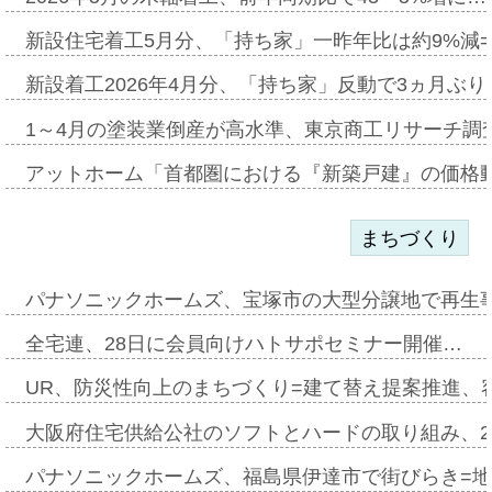
新設住宅着工5月分、「持ち家」一昨年比は約9%減=
新設着工2026年4月分、「持ち家」反動で3ヵ月ぶ
1～4月の塗装業倒産が高水準、東京商工リサーチ調
アットホーム「首都圏における『新築戸建』の価格
まちづくり
パナソニックホームズ、宝塚市の大型分譲地で再生
全宅連、28日に会員向けハトサポセミナー開催…
UR、防災性向上のまちづくり=建て替え提案推進、
大阪府住宅供給公社のソフトとハードの取り組み、2
パナソニックホームズ、福島県伊達市で街びらき=