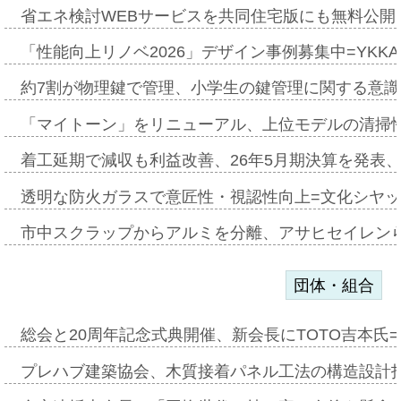
省エネ検討WEBサービスを共同住宅版にも無料公開、
「性能向上リノベ2026」デザイン事例募集中=YKKA
約7割が物理鍵で管理、小学生の鍵管理に関する意識調査
「マイトーン」をリニューアル、上位モデルの清掃
着工延期で減収も利益改善、26年5月期決算を発表
透明な防火ガラスで意匠性・視認性向上=文化シヤ
市中スクラップからアルミを分離、アサヒセイレン
団体・組合
総会と20周年記念式典開催、新会長にTOTO吉本氏
プレハブ建築協会、木質接着パネル工法の構造設計