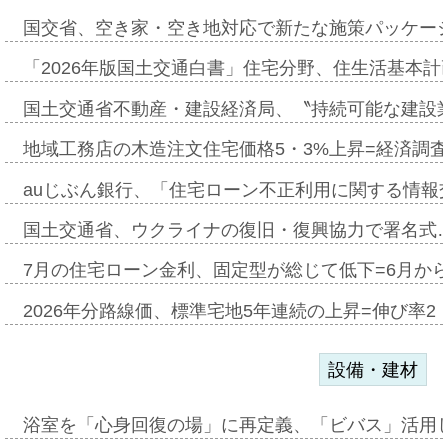
国交省、空き家・空き地対応で新たな施策パッケー
「2026年版国土交通白書」住宅分野、住生活基本計
国土交通省不動産・建設経済局、〝持続可能な建設
地域工務店の木造注文住宅価格5・3%上昇=経済調
auじぶん銀行、「住宅ローン不正利用に関する情報
国土交通省、ウクライナの復旧・復興協力で署名式
7月の住宅ローン金利、固定型が総じて低下=6月か
2026年分路線価、標準宅地5年連続の上昇=伸び率2・
設備・建材
浴室を「心身回復の場」に再定義、「ビバス」活用し