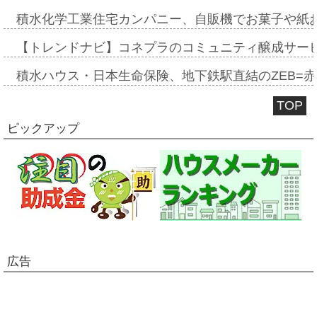
積水化学工業住宅カンパニー、自販機でお菓子や紙
【トレンドナビ】コネプラのコミュニティ醸成サー
積水ハウス・日本生命保険、地下鉄駅直結のZEB=赤坂
TOP
ピックアップ
広告