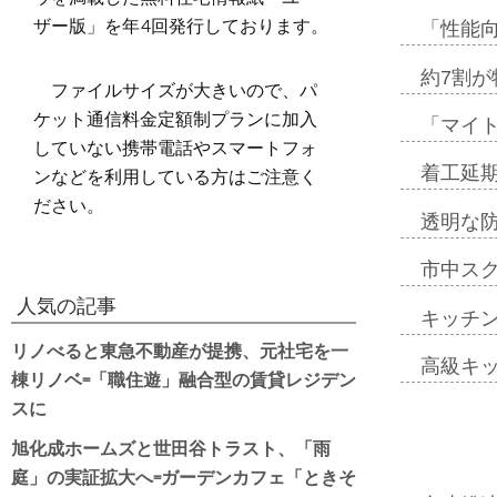
ザー版」を年4回発行しております。
「性能向
約7割が
ファイルサイズが大きいので、パ
ケット通信料金定額制プランに加入
「マイ
していない携帯電話やスマートフォ
ンなどを利用している方はご注意く
着工延期
ださい。
透明な
市中ス
人気の記事
キッチ
リノべると東急不動産が提携、元社宅を一
高級キ
棟リノベ=「職住遊」融合型の賃貸レジデン
スに
旭化成ホームズと世田谷トラスト、「雨
庭」の実証拡大へ=ガーデンカフェ「ときそ