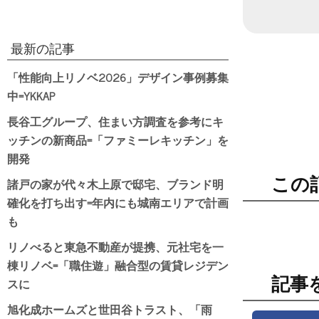
日付
最新の記事
「性能向上リノベ2026」デザイン事例募集
中=YKKAP
長谷工グループ、住まい方調査を参考にキ
ッチンの新商品=「ファミーレキッチン」を
開発
この
諸戸の家が代々木上原で邸宅、ブランド明
確化を打ち出す=年内にも城南エリアで計画
も
リノべると東急不動産が提携、元社宅を一
棟リノベ=「職住遊」融合型の賃貸レジデン
記事
スに
旭化成ホームズと世田谷トラスト、「雨