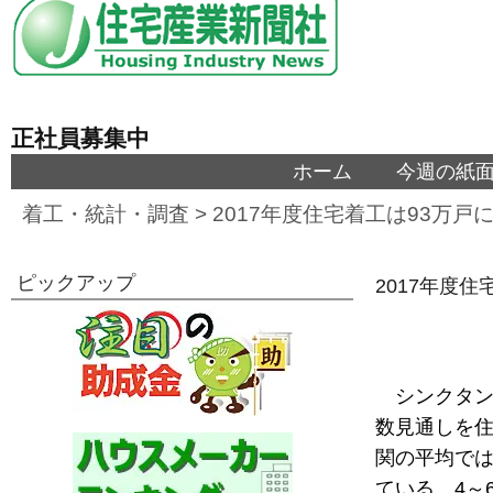
正社員募集中
ホーム
今週の紙
着工・統計・調査
>
2017年度住宅着工は93万
ピックアップ
2017年度
シンクタン
数見通しを住
関の平均では
ている。4～