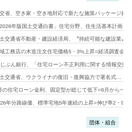
ァミーレキ…
交省、空き家・空き地対応で新たな施策パッケージ始動
にも城南エ…
2026年版国土交通白書」住宅分野、住生活基本計画を
融合型の賃…
土交通省不動産・建設経済局、〝持続可能な建設業〟の
デンカフェ…
域工務店の木造注文住宅価格5・3%上昇=経済調査会「
協業=お互…
uじぶん銀行、「住宅ローン不正利用に関する情報交換協
のコリビング…
土交通省、ウクライナの復旧・復興協力で署名式…
ある2階建…
月の住宅ローン金利、固定型が総じて低下=6月から一転
第1弾が開…
026年分路線価、標準宅地5年連続の上昇=伸び率2・9%
団体・組合