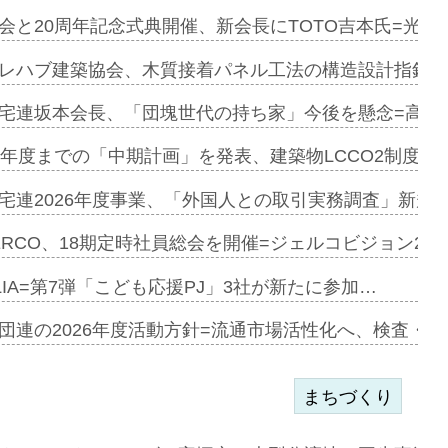
会と20周年記念式典開催、新会長にTOTO吉本氏=光触
e…
レハブ建築協会、木質接着パネル工法の構造設計指針を
加=リンナ…
宅連坂本会長、「団塊世代の持ち家」今後を懸念=高齢
見込む=…
9年度までの「中期計画」を発表、建築物LCCO2制度へ
宅連2026年度事業、「外国人との取引実務調査」新規に
開始=三協…
ERCO、18期定時社員総会を開催=ジェルコビジョン203
LIA=第7弾「こども応援PJ」3社が新たに参加…
築分譲M専用…
団連の2026年度活動方針=流通市場活性化へ、検査・
まちづくり