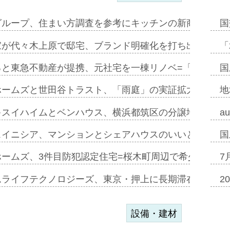
グループ、住まい方調査を参考にキッチンの新商品=「フ
国
家が代々木上原で邸宅、ブランド明確化を打ち出す=年内
「
ると東急不動産が提携、元社宅を一棟リノベ=「職住遊」
国
ホームズと世田谷トラスト、「雨庭」の実証拡大へ=ガー
地
キスイハイムとベンハウス、横浜都筑区の分譲地開発で初
a
スイニシア、マンションとシェアハウスのいいとこどり
国
ホームズ、3件目防犯認定住宅=桜木町周辺で希少価値の
7
ムライフテクノロジーズ、東京・押上に長期滞在型ホテル
2
設備・建材