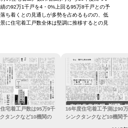
績の92万1千戸を4・0%上回る95万8千戸との予
は落ち着くとの見通しが多勢を占めるものの、低
背景に住宅着工戸数全体は堅調に推移するとの見
設住宅着工戸数は95万9千
16年度住宅着工予測は90
クタンクなど10機関の
シンクタンクなど10機関