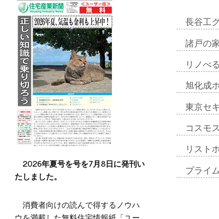
長谷工
諸戸の
リノべ
旭化成
東京セ
コスモ
リスト
2026年夏号を号を7月8日に発刊い
プライ
たしました。
消費者向けの読んで得するノウハ
ウを満載した無料住宅情報紙「ユー