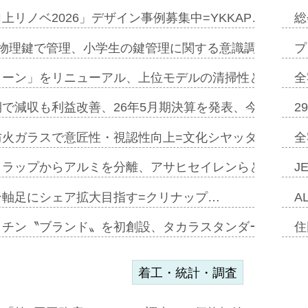
上リノベ2026」デザイン事例募集中=YKKAP…
総
物理鍵で管理、小学生の鍵管理に関する意識調査=Natur
プ
トーン」をリニューアル、上位モデルの清掃性と安全性追
全
で減収も利益改善、26年5月期決算を発表、今期は増収
2
防火ガラスで意匠性・視認性向上=文化シヤッター…
全
クラップからアルミを分離、アサヒセイレンらと協働開発
J
ン軸足にシェア拡大目指す=クリナップ…
A
ッチン〝ブランド〟を初創設、タカラスタンダードが新
住
着工・統計・調査