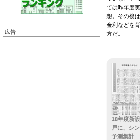
ては昨年度実
想。その後
金利などを
広告
方だ。
18年度新
戸に、シン
予測集計