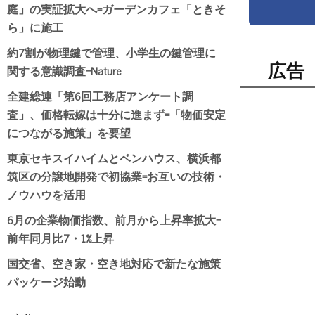
庭」の実証拡大へ=ガーデンカフェ「ときそ
ら」に施工
約7割が物理鍵で管理、小学生の鍵管理に
広告
関する意識調査=Nature
全建総連「第6回工務店アンケート調
査」、価格転嫁は十分に進まず=「物価安定
につながる施策」を要望
東京セキスイハイムとベンハウス、横浜都
筑区の分譲地開発で初協業=お互いの技術・
ノウハウを活用
6月の企業物価指数、前月から上昇率拡大=
前年同月比7・1%上昇
国交省、空き家・空き地対応で新たな施策
パッケージ始動