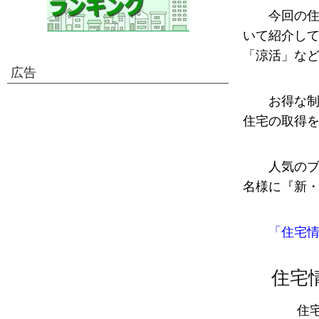
今回の住
いて紹介し
「涼活」な
広告
お得な制
住宅の取得
人気のブ
名様に『新・
「住宅情
住宅
住宅