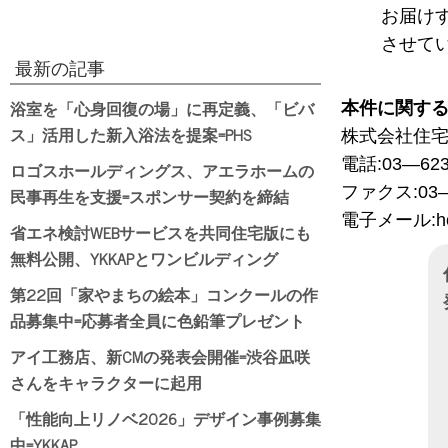
お届け
させて
最新の記事
浴室を「心身回復の場」に再定義、「ビバ
本件に関す
ス」活用した新入浴法を提案=PHS
株式会社住
電話:03―623
ロゴスホールディングス、アエラホームの
ファクス:03―
民事再生を支援=スポンサー契約を締結
電子メール:hou
省エネ検討WEBサービスを共同住宅版にも
無料公開、YKKAPとワンビルディング
第22回「家やまちの絵本」コンクールの作
品募集中=応募者全員に色鉛筆プレゼント
日
アイ工務店、新CMの発表会開催=渋谷凪咲
さんをキャラクターに起用
「性能向上リノベ2026」デザイン事例募集
中=YKKAP