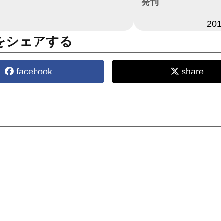
発刊
日付
20
をシェアする
facebook
share