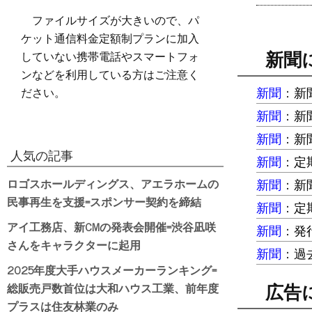
ファイルサイズが大きいので、パ
ケット通信料金定額制プランに加入
していない携帯電話やスマートフォ
新聞
ンなどを利用している方はご注意く
ださい。
新聞
：
新
新聞
：
新
新聞
：
新
人気の記事
新聞
：
定
ロゴスホールディングス、アエラホームの
新聞
：
新
民事再生を支援=スポンサー契約を締結
新聞
：
定
アイ工務店、新CMの発表会開催=渋谷凪咲
新聞
：
発
さんをキャラクターに起用
新聞
：
過
2025年度大手ハウスメーカーランキング=
総販売戸数首位は大和ハウス工業、前年度
広告
プラスは住友林業のみ