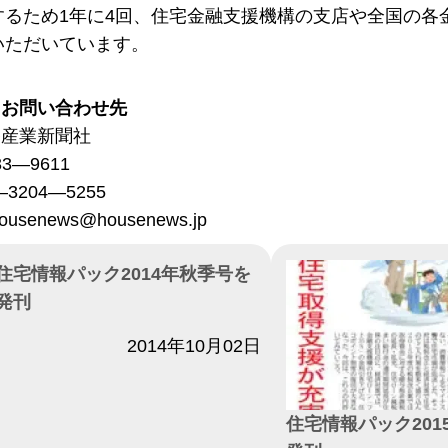
するため1年に4回、住宅金融支援機構の支店や全国の各
いただいています。
るお問い合わせ先
宅産業新聞社
3―9611
3204―5255
senews@housenews.jp
住宅情報パック2014年秋季号を
発刊
付
2014年10月02日
住宅情報パック201