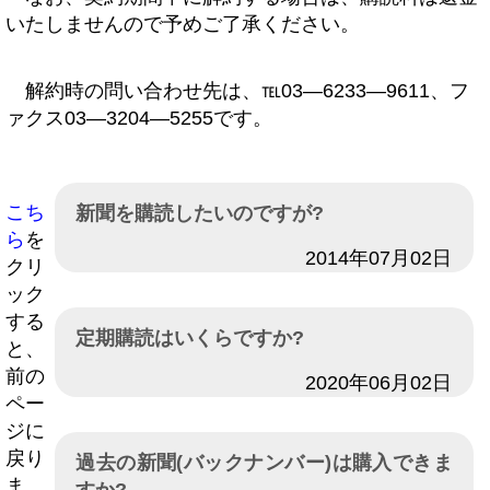
いたしませんので予めご了承ください。
解約時の問い合わせ先は、℡03―6233―9611、フ
ァクス03―3204―5255です。
こち
新聞を購読したいのですが?
ら
を
日付
2014年07月02日
クリ
ック
する
定期購読はいくらですか?
と、
前の
日付
2020年06月02日
ペー
ジに
戻り
過去の新聞(バックナンバー)は購入できま
ま