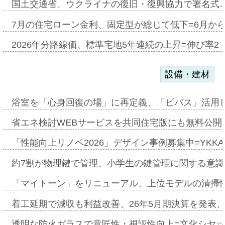
国土交通省、ウクライナの復旧・復興協力で署名式
7月の住宅ローン金利、固定型が総じて低下=6月か
2026年分路線価、標準宅地5年連続の上昇=伸び率2・
設備・建材
浴室を「心身回復の場」に再定義、「ビバス」活用し
省エネ検討WEBサービスを共同住宅版にも無料公開、
「性能向上リノベ2026」デザイン事例募集中=YKKA
約7割が物理鍵で管理、小学生の鍵管理に関する意識調査
「マイトーン」をリニューアル、上位モデルの清掃
着工延期で減収も利益改善、26年5月期決算を発表
透明な防火ガラスで意匠性・視認性向上=文化シヤ