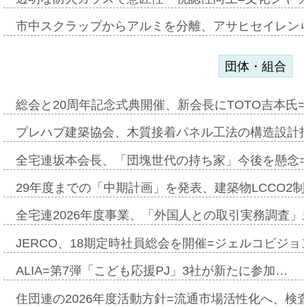
市中スクラップからアルミを分離、アサヒセイレン
団体・組合
総会と20周年記念式典開催、新会長にTOTO吉本氏
プレハブ建築協会、木質接着パネル工法の構造設計
全宅連坂本会長、「団塊世代の持ち家」今後を懸念
29年度までの「中期計画」を発表、建築物LCCO2
全宅連2026年度事業、「外国人との取引実務調査」新
JERCO、18期定時社員総会を開催=ジェルコビジョン
ALIA=第7弾「こども応援PJ」3社が新たに参加…
住団連の2026年度活動方針=流通市場活性化へ、検