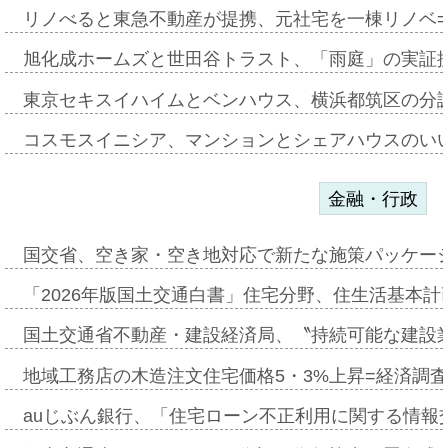
リノべると東急不動産が提携、元社宅を一棟リノベ
旭化成ホームズと世田谷トラスト、「雨庭」の実証
東京セキスイハイムとベンハウス、横浜都筑区の分
コスモスイニシア、マンションとシェアハウスのい
金融・行政
国交省、空き家・空き地対応で新たな施策パッケー
「2026年版国土交通白書」住宅分野、住生活基本計
国土交通省不動産・建設経済局、〝持続可能な建設
地域工務店の木造注文住宅価格5・3%上昇=経済調
auじぶん銀行、「住宅ローン不正利用に関する情報