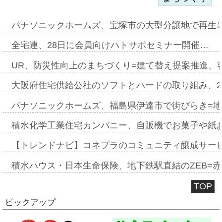
パナソニックホームズ、宝塚市の大型分譲地で再生
全宅連、28日に会員向けハトサポセミナー開催…
UR、防災性向上のまちづくり=建て替え提案推進、
大阪府住宅供給公社のソフトとハードの取り組み、2
パナソニックホームズ、福島県伊達市で街びらき=
積水化学工業住宅カンパニー、自販機でお菓子や紙
【トレンドナビ】コネプラのコミュニティ醸成サー
積水ハウス・日本生命保険、地下鉄駅直結のZEB=赤坂
TOP
ピックアップ