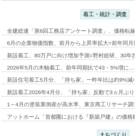
着工・統計・調査
全建総連「第6回工務店アンケート調査」、価格転嫁
6月の企業物価指数、前月から上昇率拡大=前年同月比
新設着工、80万戸に向け増加予測=野村総研、30年
2026年5月の木軸着工、前年同期比で43・5%増に…
新設住宅着工5月分、「持ち家」一昨年比は約9%減=
新設着工2026年4月分、「持ち家」反動で3ヵ月ぶ
1～4月の塗装業倒産が高水準、東京商工リサーチ調
アットホーム「首都圏における『新築戸建』の価格
まちづくり