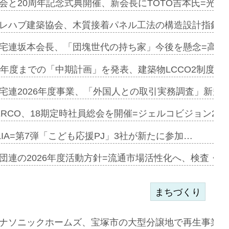
を提案=P…
会と20周年記念式典開催、新会長にTOTO吉本氏=光触
とワンビ…
レハブ建築協会、木質接着パネル工法の構造設計指針を
宅連坂本会長、「団塊世代の持ち家」今後を懸念=高齢
e…
9年度までの「中期計画」を発表、建築物LCCO2制度へ
加=リンナ…
宅連2026年度事業、「外国人との取引実務調査」新規に
見込む=…
ERCO、18期定時社員総会を開催=ジェルコビジョン203
LIA=第7弾「こども応援PJ」3社が新たに参加…
開始=三協…
団連の2026年度活動方針=流通市場活性化へ、検査・
まちづくり
まず=「物…
ナソニックホームズ、宝塚市の大型分譲地で再生事業を