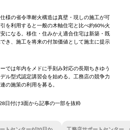
ー仕様の省令準耐火構造は真壁・現しの施工が可
引を利用すると一般の木軸住宅と比べ約60%火
割安になる。移住・住みかえ適合住宅は新築・既
化でき、施工を将来の付加価値として施主に提示
ナーでは年内をメドに手刻み対応の長期ちきゆう
モデル型式認定講習会を始める。工務店の競争力
一連の施策の利用を募る。
7月28日付け3面から記事の一部を抜粋
ートセンターが20日か
工務店サポートセンター、