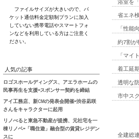
浴室を
ファイルサイズが大きいので、パ
省エネ検
ケット通信料金定額制プランに加入
していない携帯電話やスマートフォ
「性能向
ンなどを利用している方はご注意く
ださい。
約7割が
「マイ
着工延期
人気の記事
ロゴスホールディングス、アエラホームの
透明な
民事再生を支援=スポンサー契約を締結
市中ス
アイ工務店、新CMの発表会開催=渋谷凪咲
さんをキャラクターに起用
リノべると東急不動産が提携、元社宅を一
棟リノベ=「職住遊」融合型の賃貸レジデン
全建総
スに