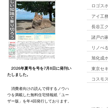
ロゴス
アイ工
長谷工
諸戸の
リノべ
旭化成
2026年夏号を号を7月8日に発刊い
東京セ
たしました。
コスモ
消費者向けの読んで得するノウハ
ウを満載した無料住宅情報紙「ユー
ザー版」を年4回発行しております。