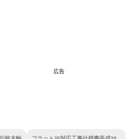
広告
伝統木軸
フラット35対応工事仕様書平成26