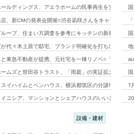
ホールディングス、アエラホームの民事再生を支援=スポ
国
務店、新CMの発表会開催=渋谷凪咲さんをキャラクター
「
グループ、住まい方調査を参考にキッチンの新商品=「フ
国
家が代々木上原で邸宅、ブランド明確化を打ち出す=年内
地
ると東急不動産が提携、元社宅を一棟リノベ=「職住遊」
a
ホームズと世田谷トラスト、「雨庭」の実証拡大へ=ガー
国
キスイハイムとベンハウス、横浜都筑区の分譲地開発で初
7
スイニシア、マンションとシェアハウスのいいとこどり
2
設備・建材