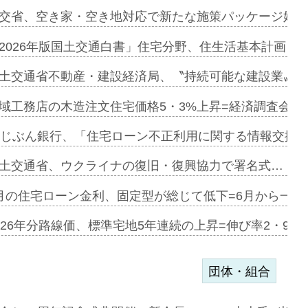
ンサー契約…
交省、空き家・空き地対応で新たな施策パッケージ始動
に起用…
2026年版国土交通白書」住宅分野、住生活基本計画を
ァミーレキ…
土交通省不動産・建設経済局、〝持続可能な建設業〟の
にも城南エ…
域工務店の木造注文住宅価格5・3%上昇=経済調査会「
融合型の賃…
uじぶん銀行、「住宅ローン不正利用に関する情報交換協
デンカフェ…
土交通省、ウクライナの復旧・復興協力で署名式…
協業=お互…
月の住宅ローン金利、固定型が総じて低下=6月から一転
のコリビング…
026年分路線価、標準宅地5年連続の上昇=伸び率2・9%
団体・組合