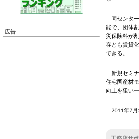
同センタ
能で、団体割
広告
災保険料が
存とも賃貸
できる。
新規セミ
住宅国産材
向上を狙い
2011年
工務店サポ