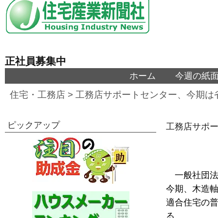
正社員募集中
ホーム
今週の紙
住宅・工務店
>
工務店サポートセンター、今期は
ピックアップ
工務店サポ
一般社団法
今期、木造
適合住宅の
る。