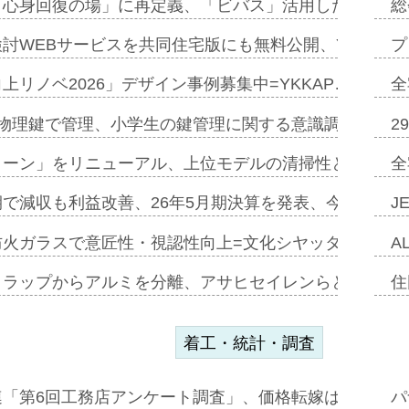
「心身回復の場」に再定義、「ビバス」活用した新入浴法
総
討WEBサービスを共同住宅版にも無料公開、YKKAP
プ
上リノベ2026」デザイン事例募集中=YKKAP…
全
物理鍵で管理、小学生の鍵管理に関する意識調査=Natur
2
トーン」をリニューアル、上位モデルの清掃性と安全性追
全
で減収も利益改善、26年5月期決算を発表、今期は増収
J
防火ガラスで意匠性・視認性向上=文化シヤッター…
A
クラップからアルミを分離、アサヒセイレンらと協働開発
住
着工・統計・調査
連「第6回工務店アンケート調査」、価格転嫁は十分に進
パ