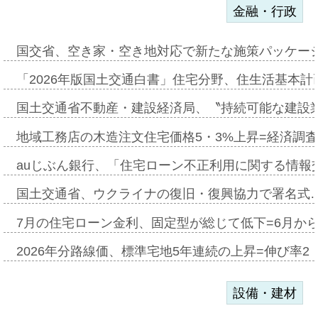
金融・行政
国交省、空き家・空き地対応で新たな施策パッケー
「2026年版国土交通白書」住宅分野、住生活基本計
国土交通省不動産・建設経済局、〝持続可能な建設
地域工務店の木造注文住宅価格5・3%上昇=経済調
auじぶん銀行、「住宅ローン不正利用に関する情報
国土交通省、ウクライナの復旧・復興協力で署名式
7月の住宅ローン金利、固定型が総じて低下=6月か
2026年分路線価、標準宅地5年連続の上昇=伸び率2・
設備・建材