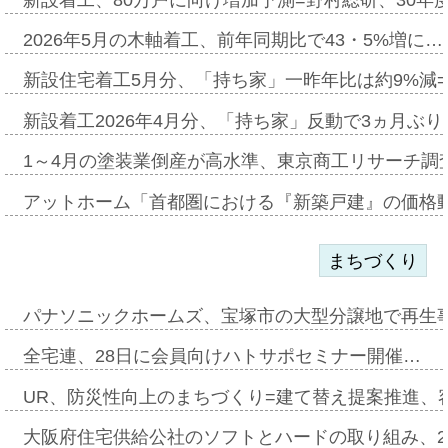
2026年5月の木軸着工、前年同期比で43・5%増に…
新設住宅着工5月分、「持ち家」一昨年比は約9%減=
新設着工2026年4月分、「持ち家」反動で3ヵ月ぶ
1～4月の塗装業倒産が高水準、東京商工リサーチ調
アットホーム「首都圏における『新築戸建』の価格
まちづくり
パナソニックホームズ、宝塚市の大型分譲地で再生
全宅連、28日に会員向けハトサポセミナー開催…
UR、防災性向上のまちづくり=建て替え提案推進、
大阪府住宅供給公社のソフトとハードの取り組み、2