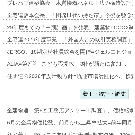
プレハブ建築協会、木質接着パネル工法の構造設計
全宅連坂本会長、「団塊世代の持ち家」今後を懸念
29年度までの「中期計画」を発表、建築物LCCO2
全宅連2026年度事業、「外国人との取引実務調査」新
JERCO、18期定時社員総会を開催=ジェルコビジョン
ALIA=第7弾「こども応援PJ」3社が新たに参加…
住団連の2026年度活動方針=流通市場活性化へ、検
着工・統計・調査
全建総連「第6回工務店アンケート調査」、価格転嫁
6月の企業物価指数、前月から上昇率拡大=前年同月比
新設着工、80万戸に向け増加予測=野村総研、30年