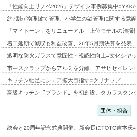
「性能向上リノベ2026」デザイン事例募集中=YKKA
約7割が物理鍵で管理、小学生の鍵管理に関する意識調査
「マイトーン」をリニューアル、上位モデルの清掃
着工延期で減収も利益改善、26年5月期決算を発表
透明な防火ガラスで意匠性・視認性向上=文化シヤ
市中スクラップからアルミを分離、アサヒセイレン
キッチン軸足にシェア拡大目指す=クリナップ…
高級キッチン〝ブランド〟を初創設、タカラスタン
団体・組合
総会と20周年記念式典開催、新会長にTOTO吉本氏