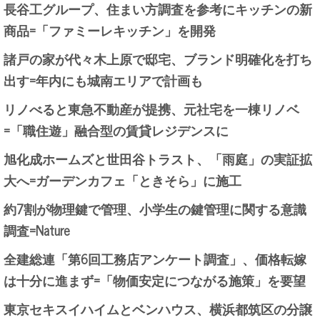
長谷工グループ、住まい方調査を参考にキッチンの新
商品=「ファミーレキッチン」を開発
諸戸の家が代々木上原で邸宅、ブランド明確化を打ち
出す=年内にも城南エリアで計画も
リノべると東急不動産が提携、元社宅を一棟リノベ
=「職住遊」融合型の賃貸レジデンスに
旭化成ホームズと世田谷トラスト、「雨庭」の実証拡
大へ=ガーデンカフェ「ときそら」に施工
約7割が物理鍵で管理、小学生の鍵管理に関する意識
調査=Nature
全建総連「第6回工務店アンケート調査」、価格転嫁
は十分に進まず=「物価安定につながる施策」を要望
東京セキスイハイムとベンハウス、横浜都筑区の分譲