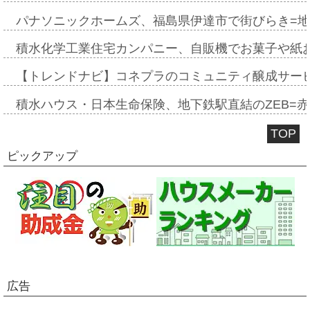
パナソニックホームズ、福島県伊達市で街びらき=
積水化学工業住宅カンパニー、自販機でお菓子や紙
【トレンドナビ】コネプラのコミュニティ醸成サー
積水ハウス・日本生命保険、地下鉄駅直結のZEB=赤坂
TOP
ピックアップ
広告