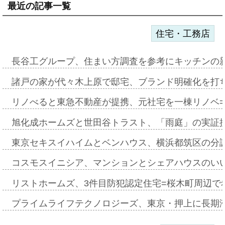
最近の記事一覧
住宅・工務店
長谷工グループ、住まい方調査を参考にキッチンの
諸戸の家が代々木上原で邸宅、ブランド明確化を打
リノべると東急不動産が提携、元社宅を一棟リノベ
旭化成ホームズと世田谷トラスト、「雨庭」の実証
東京セキスイハイムとベンハウス、横浜都筑区の分
コスモスイニシア、マンションとシェアハウスのい
リストホームズ、3件目防犯認定住宅=桜木町周辺で
プライムライフテクノロジーズ、東京・押上に長期