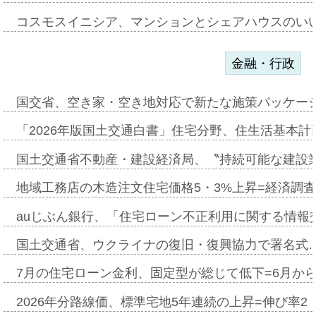
コスモスイニシア、マンションとシェアハウスのい
金融・行政
国交省、空き家・空き地対応で新たな施策パッケー
「2026年版国土交通白書」住宅分野、住生活基本計
国土交通省不動産・建設経済局、〝持続可能な建設
地域工務店の木造注文住宅価格5・3%上昇=経済調
auじぶん銀行、「住宅ローン不正利用に関する情報
国土交通省、ウクライナの復旧・復興協力で署名式
7月の住宅ローン金利、固定型が総じて低下=6月か
2026年分路線価、標準宅地5年連続の上昇=伸び率2・