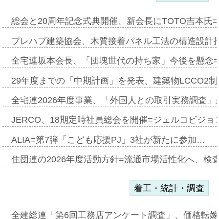
総会と20周年記念式典開催、新会長にTOTO吉本氏
プレハブ建築協会、木質接着パネル工法の構造設計
全宅連坂本会長、「団塊世代の持ち家」今後を懸念
29年度までの「中期計画」を発表、建築物LCCO2
全宅連2026年度事業、「外国人との取引実務調査」新
JERCO、18期定時社員総会を開催=ジェルコビジョン
ALIA=第7弾「こども応援PJ」3社が新たに参加…
住団連の2026年度活動方針=流通市場活性化へ、検
着工・統計・調査
全建総連「第6回工務店アンケート調査」、価格転嫁