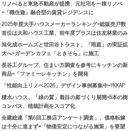
リノべると東急不動産が提携、元社宅を一棟リノベ
=「職住遊」融合型の賃貸レジデンスに
2025年度大手ハウスメーカーランキング=総販売戸数
首位は大和ハウス工業、前年度プラスは住友林業のみ
旭化成ホームズと世田谷トラスト、「雨庭」の実証拡
大へ=ガーデンカフェ「ときそら」に施工
長谷工グループ、住まい方調査を参考にキッチンの新
商品=「ファミーレキッチン」を開発
「性能向上リノベ2026」デザイン事例募集中=YKKAP
積水ハウス、「緑の質」着目の庭づくり展開=5本の樹
コンパス、植栽計画をスコア化
全建総連「第6回工務店アンケート調査」、価格転嫁
は十分に進まず=「物価安定につながる施策」を要望