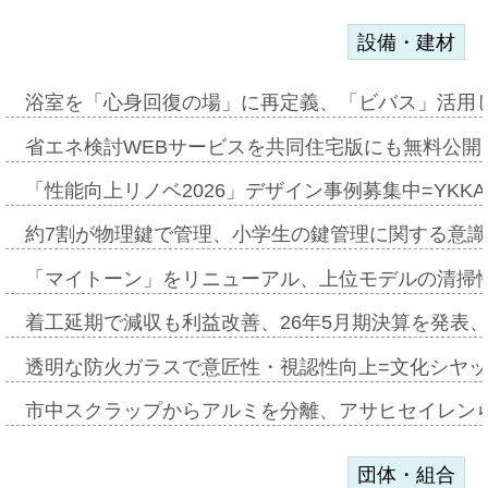
設備・建材
浴室を「心身回復の場」に再定義、「ビバス」活用し
省エネ検討WEBサービスを共同住宅版にも無料公開、
「性能向上リノベ2026」デザイン事例募集中=YKKA
約7割が物理鍵で管理、小学生の鍵管理に関する意識調査
「マイトーン」をリニューアル、上位モデルの清掃
着工延期で減収も利益改善、26年5月期決算を発表
透明な防火ガラスで意匠性・視認性向上=文化シヤ
市中スクラップからアルミを分離、アサヒセイレン
団体・組合