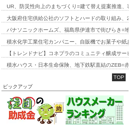
UR、防災性向上のまちづくり=建て替え提案推進、
大阪府住宅供給公社のソフトとハードの取り組み、2
パナソニックホームズ、福島県伊達市で街びらき=
積水化学工業住宅カンパニー、自販機でお菓子や紙
【トレンドナビ】コネプラのコミュニティ醸成サー
積水ハウス・日本生命保険、地下鉄駅直結のZEB=赤坂
TOP
ピックアップ