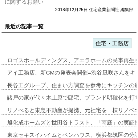
に関するお願い
2018年12月25日 住宅産業新聞社 編集部
最近の記事一覧
住宅・工務店
ロゴスホールディングス、アエラホームの民事再生
アイ工務店、新CMの発表会開催=渋谷凪咲さんをキ
長谷工グループ、住まい方調査を参考にキッチンの
諸戸の家が代々木上原で邸宅、ブランド明確化を打
リノべると東急不動産が提携、元社宅を一棟リノベ
旭化成ホームズと世田谷トラスト、「雨庭」の実証
東京セキスイハイムとベンハウス、横浜都筑区の分