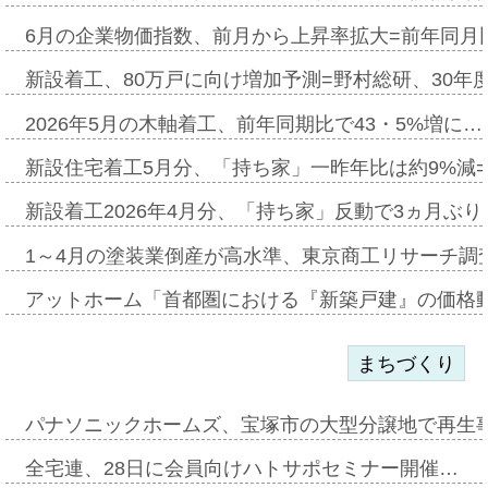
6月の企業物価指数、前月から上昇率拡大=前年同月比
新設着工、80万戸に向け増加予測=野村総研、30年
2026年5月の木軸着工、前年同期比で43・5%増に…
新設住宅着工5月分、「持ち家」一昨年比は約9%減=
新設着工2026年4月分、「持ち家」反動で3ヵ月ぶ
1～4月の塗装業倒産が高水準、東京商工リサーチ調
アットホーム「首都圏における『新築戸建』の価格
まちづくり
パナソニックホームズ、宝塚市の大型分譲地で再生
全宅連、28日に会員向けハトサポセミナー開催…