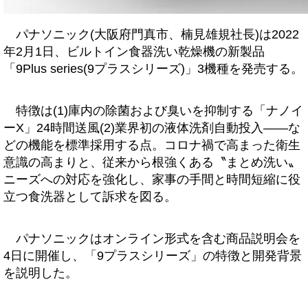
パナソニック(大阪府門真市、楠見雄規社長)は2022
年2月1日、ビルトイン食器洗い乾燥機の新製品
「9Plus series(9プラスシリーズ)」3機種を発売する。
特徴は(1)庫内の除菌および臭いを抑制する「ナノイ
ーX」24時間送風(2)業界初の液体洗剤自動投入――な
どの機能を標準採用する点。コロナ禍で高まった衛生
意識の高まりと、従来から根強くある〝まとめ洗い〟
ニーズへの対応を強化し、家事の手間と時間短縮に役
立つ食洗器として訴求を図る。
パナソニックはオンライン形式を含む商品説明会を
4日に開催し、「9プラスシリーズ」の特徴と開発背景
を説明した。