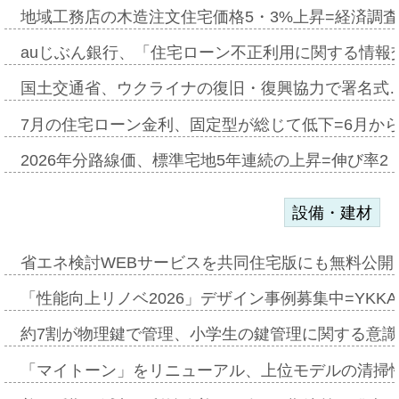
地域工務店の木造注文住宅価格5・3%上昇=経済調
auじぶん銀行、「住宅ローン不正利用に関する情報
国土交通省、ウクライナの復旧・復興協力で署名式
7月の住宅ローン金利、固定型が総じて低下=6月か
2026年分路線価、標準宅地5年連続の上昇=伸び率2・
設備・建材
省エネ検討WEBサービスを共同住宅版にも無料公開、
「性能向上リノベ2026」デザイン事例募集中=YKKA
約7割が物理鍵で管理、小学生の鍵管理に関する意識調査
「マイトーン」をリニューアル、上位モデルの清掃