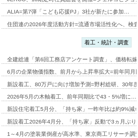
ALIA=第7弾「こども応援PJ」3社が新たに参加…
住団連の2026年度活動方針=流通市場活性化へ、検
着工・統計・調査
全建総連「第6回工務店アンケート調査」、価格転嫁
6月の企業物価指数、前月から上昇率拡大=前年同月比
新設着工、80万戸に向け増加予測=野村総研、30年
2026年5月の木軸着工、前年同期比で43・5%増に…
新設住宅着工5月分、「持ち家」一昨年比は約9%減=
新設着工2026年4月分、「持ち家」反動で3ヵ月ぶ
1～4月の塗装業倒産が高水準、東京商工リサーチ調