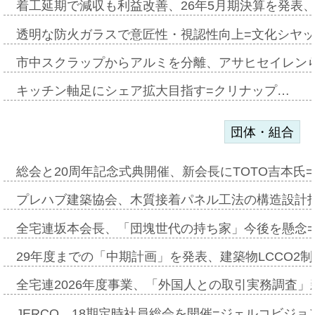
着工延期で減収も利益改善、26年5月期決算を発表
透明な防火ガラスで意匠性・視認性向上=文化シヤ
市中スクラップからアルミを分離、アサヒセイレン
キッチン軸足にシェア拡大目指す=クリナップ…
団体・組合
総会と20周年記念式典開催、新会長にTOTO吉本氏
プレハブ建築協会、木質接着パネル工法の構造設計
全宅連坂本会長、「団塊世代の持ち家」今後を懸念
29年度までの「中期計画」を発表、建築物LCCO2
全宅連2026年度事業、「外国人との取引実務調査」新
JERCO、18期定時社員総会を開催=ジェルコビジョン