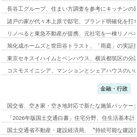
長谷工グループ、住まい方調査を参考にキッチンの
諸戸の家が代々木上原で邸宅、ブランド明確化を打
リノべると東急不動産が提携、元社宅を一棟リノベ
旭化成ホームズと世田谷トラスト、「雨庭」の実証
東京セキスイハイムとベンハウス、横浜都筑区の分
コスモスイニシア、マンションとシェアハウスのい
金融・行政
国交省、空き家・空き地対応で新たな施策パッケー
「2026年版国土交通白書」住宅分野、住生活基本計
国土交通省不動産・建設経済局、〝持続可能な建設