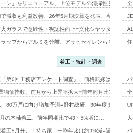
トーン」をリニューアル、上位モデルの清掃性と安全性追
全
で減収も利益改善、26年5月期決算を発表、今期は増収
J
防火ガラスで意匠性・視認性向上=文化シヤッター…
A
クラップからアルミを分離、アサヒセイレンらと協働開発
住
着工・統計・調査
連「第6回工務店アンケート調査」、価格転嫁は十分に進
パ
業物価指数、前月から上昇率拡大=前年同月比7・1%上
全
、80万戸に向け増加予測=野村総研、30年度まで〝揺
U
年5月の木軸着工、前年同期比で43・5%増に…
大
着工5月分、「持ち家」一昨年比は約9%減=過去10年
パ