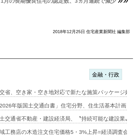
1月の長期優良住宅の認定数、3ヵ月連続で減少
2018年12月25日 住宅産業新聞社 編集部
金融・行政
ンサー契約…
交省、空き家・空き地対応で新たな施策パッケージ始動
に起用…
2026年版国土交通白書」住宅分野、住生活基本計画を
ァミーレキ…
土交通省不動産・建設経済局、〝持続可能な建設業〟の
にも城南エ…
域工務店の木造注文住宅価格5・3%上昇=経済調査会「