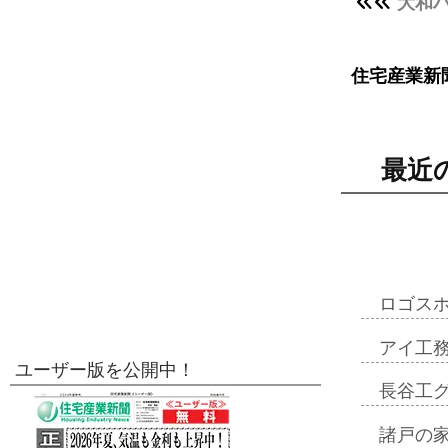
大和
住宅産業新
最近
ロゴス
アイ工
ユーザー版を公開中！
長谷工
諸戸の