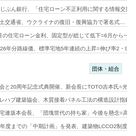
融合型の賃…
uじぶん銀行、「住宅ローン不正利用に関する情報交換協
デンカフェ…
土交通省、ウクライナの復旧・復興協力で署名式…
協業=お互…
月の住宅ローン金利、固定型が総じて低下=6月から一転
のコリビング…
026年分路線価、標準宅地5年連続の上昇=伸び率2・9%
団体・組合
を提案=P…
会と20周年記念式典開催、新会長にTOTO吉本氏=光触
とワンビ…
レハブ建築協会、木質接着パネル工法の構造設計指針を
宅連坂本会長、「団塊世代の持ち家」今後を懸念=高齢
e…
9年度までの「中期計画」を発表、建築物LCCO2制度へ