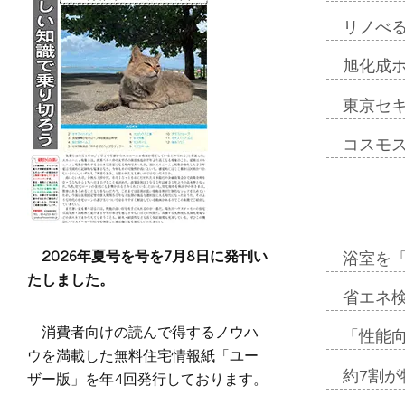
リノべ
旭化成
東京セ
コスモ
2026年夏号を号を7月8日に発刊い
浴室を
たしました。
省エネ検
消費者向けの読んで得するノウハ
「性能向
ウを満載した無料住宅情報紙「ユー
ザー版」を年4回発行しております。
約7割が