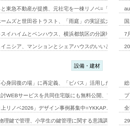
ると東急不動産が提携、元社宅を一棟リノベ=「職住遊」
a
ホームズと世田谷トラスト、「雨庭」の実証拡大へ=ガー
国
キスイハイムとベンハウス、横浜都筑区の分譲地開発で初
7
スイニシア、マンションとシェアハウスのいいとこどり
2
設備・建材
「心身回復の場」に再定義、「ビバス」活用した新入浴法
総
討WEBサービスを共同住宅版にも無料公開、YKKAP
プ
上リノベ2026」デザイン事例募集中=YKKAP…
全
物理鍵で管理、小学生の鍵管理に関する意識調査=Natur
2