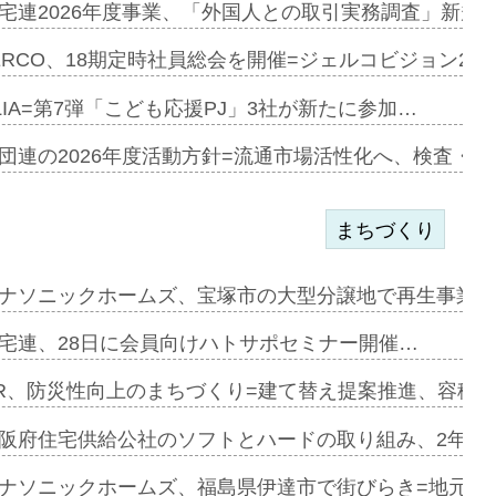
加=リンナ…
宅連2026年度事業、「外国人との取引実務調査」新規に
見込む=…
ERCO、18期定時社員総会を開催=ジェルコビジョン203
LIA=第7弾「こども応援PJ」3社が新たに参加…
開始=三協…
団連の2026年度活動方針=流通市場活性化へ、検査・
まちづくり
まず=「物…
ナソニックホームズ、宝塚市の大型分譲地で再生事業を
昇…
宅連、28日に会員向けハトサポセミナー開催…
り戻し〟…
R、防災性向上のまちづくり=建て替え提案推進、容積
阪府住宅供給公社のソフトとハードの取り組み、2年連続
で下から…
ナソニックホームズ、福島県伊達市で街びらき=地元企