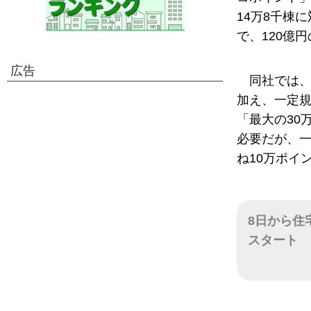
14万8千棟
で、120億
広告
同社では
加え、一定
「最大の30
必要だが、一
ね10万ポイ
8日から住
スタート
日付