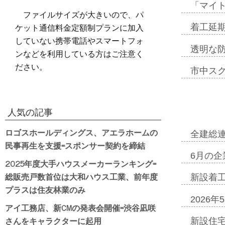
「マイ
ファイルサイズが大きいので、パ
ケット通信料金定額制プランに加入
着工延期
していない携帯電話やスマートフォ
透明な
ンなどを利用している方はご注意く
ださい。
市中ス
人気の記事
ロゴスホールディングス、アエラホームの
全建総
民事再生を支援=スポンサー契約を締結
6月の企
2025年度大手ハウスメーカーランキング=
総販売戸数首位は大和ハウス工業、前年度
新設着工
プラスは住友林業のみ
2026
アイ工務店、新CMの発表会開催=渋谷凪咲
さんをキャラクターに起用
新設住宅