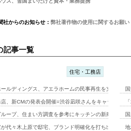
ハウス、雪国まいたけと資本・業務提携
聞社からのお知らせ：
弊社著作物の使用に関するお願い
の記事一覧
住宅・工務店
ホールディングス、アエラホームの民事再生を支援=スポ
国
務店、新CMの発表会開催=渋谷凪咲さんをキャラクター
「
グループ、住まい方調査を参考にキッチンの新商品=「フ
国
家が代々木上原で邸宅、ブランド明確化を打ち出す=年内
地