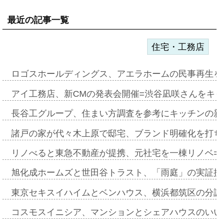
最近の記事一覧
住宅・工務店
ロゴスホールディングス、アエラホームの民事再生
アイ工務店、新CMの発表会開催=渋谷凪咲さんをキ
長谷工グループ、住まい方調査を参考にキッチンの
諸戸の家が代々木上原で邸宅、ブランド明確化を打
リノべると東急不動産が提携、元社宅を一棟リノベ
旭化成ホームズと世田谷トラスト、「雨庭」の実証
東京セキスイハイムとベンハウス、横浜都筑区の分
コスモスイニシア、マンションとシェアハウスのい