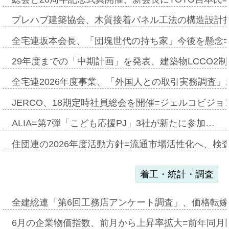
プレハブ建築協会、木質接着パネル工法の構造設計
全宅連坂本会長、「団塊世代の持ち家」今後を懸念
29年度までの「中期計画」を発表、建築物LCCO2
全宅連2026年度事業、「外国人との取引実務調査」新
JERCO、18期定時社員総会を開催=ジェルコビジョン
ALIA=第7弾「こども応援PJ」3社が新たに参加…
住団連の2026年度活動方針=流通市場活性化へ、検
着工・統計・調査
全建総連「第6回工務店アンケート調査」、価格転嫁
6月の企業物価指数、前月から上昇率拡大=前年同月比