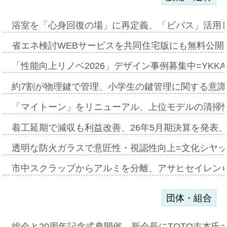
浴室を「心身回復の場」に再定義、「ビバス」活用し
省エネ検討WEBサービスを共同住宅版にも無料公開、
「性能向上リノベ2026」デザイン事例募集中=YKKA
約7割が物理鍵で管理、小学生の鍵管理に関する意識調査
「マイトーン」をリニューアル、上位モデルの清掃
着工延期で減収も利益改善、26年5月期決算を発表
透明な防火ガラスで意匠性・視認性向上=文化シヤ
市中スクラップからアルミを分離、アサヒセイレン
団体・組合
総会と20周年記念式典開催、新会長にTOTO吉本氏