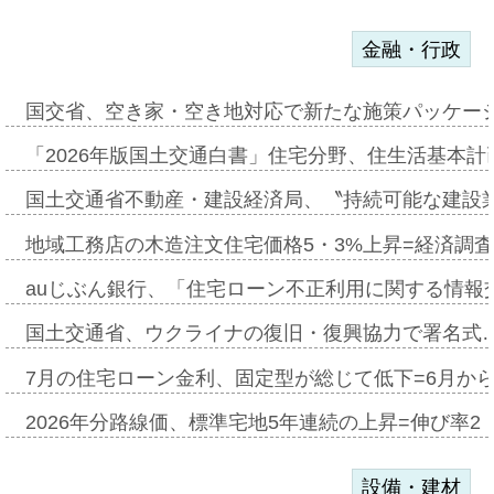
金融・行政
国交省、空き家・空き地対応で新たな施策パッケー
「2026年版国土交通白書」住宅分野、住生活基本計
国土交通省不動産・建設経済局、〝持続可能な建設
地域工務店の木造注文住宅価格5・3%上昇=経済調
auじぶん銀行、「住宅ローン不正利用に関する情報
国土交通省、ウクライナの復旧・復興協力で署名式
7月の住宅ローン金利、固定型が総じて低下=6月か
2026年分路線価、標準宅地5年連続の上昇=伸び率2・
設備・建材