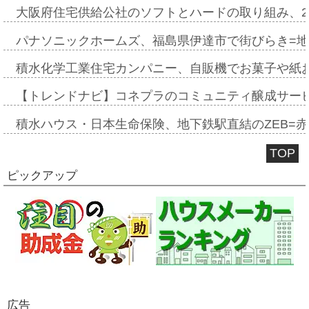
大阪府住宅供給公社のソフトとハードの取り組み、2
パナソニックホームズ、福島県伊達市で街びらき=
積水化学工業住宅カンパニー、自販機でお菓子や紙
【トレンドナビ】コネプラのコミュニティ醸成サー
積水ハウス・日本生命保険、地下鉄駅直結のZEB=赤坂
TOP
ピックアップ
広告