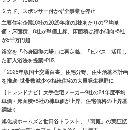
ミカド、スポンサー付かず全事業を停止
主要住宅企業10社の2025年度の1棟あたりの平均単
価・床面積、8社が単価上昇、床面積は縮小傾向=5社
が5千万円超
浴室を「心身回復の場」に再定義、「ビバス」活用し
た新入浴法を提案=PHS
「2026年版国土交通白書」住宅分野、住生活基本計画
を推進=世帯数減少や相続住宅の大量発生視野に
【トレンドナビ】大手住宅メーカー9社の24年度平均
単価・床面積=8社の棟単価が上昇、住宅価格の上昇基
調続く
旭化成ホームズと世田谷トラスト、「雨庭」の実証拡
大へ=ガーデンカフェ「ときそら」に施工