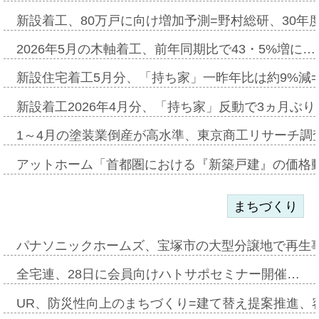
新設着工、80万戸に向け増加予測=野村総研、30年
2026年5月の木軸着工、前年同期比で43・5%増に…
新設住宅着工5月分、「持ち家」一昨年比は約9%減=
新設着工2026年4月分、「持ち家」反動で3ヵ月ぶ
1～4月の塗装業倒産が高水準、東京商工リサーチ調
アットホーム「首都圏における『新築戸建』の価格
まちづくり
パナソニックホームズ、宝塚市の大型分譲地で再生
全宅連、28日に会員向けハトサポセミナー開催…
UR、防災性向上のまちづくり=建て替え提案推進、