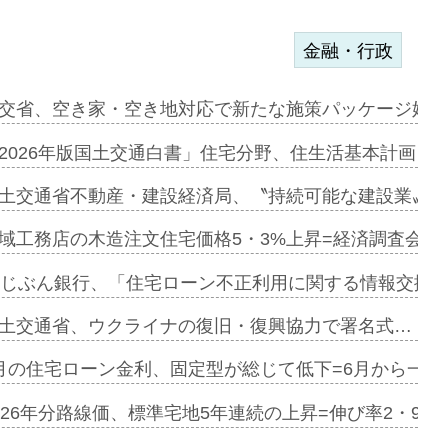
金融・行政
ァミーレキ…
交省、空き家・空き地対応で新たな施策パッケージ始動
にも城南エ…
2026年版国土交通白書」住宅分野、住生活基本計画を
融合型の賃…
土交通省不動産・建設経済局、〝持続可能な建設業〟の
デンカフェ…
域工務店の木造注文住宅価格5・3%上昇=経済調査会「
協業=お互…
uじぶん銀行、「住宅ローン不正利用に関する情報交換協
のコリビング…
土交通省、ウクライナの復旧・復興協力で署名式…
ある2階建…
月の住宅ローン金利、固定型が総じて低下=6月から一転
第1弾が開…
026年分路線価、標準宅地5年連続の上昇=伸び率2・9%