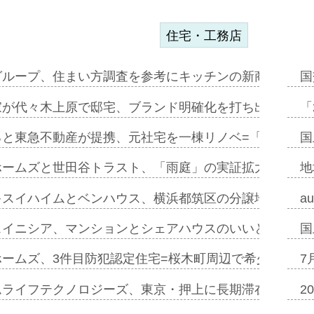
住宅・工務店
グループ、住まい方調査を参考にキッチンの新商品=「フ
国
家が代々木上原で邸宅、ブランド明確化を打ち出す=年内
「
ると東急不動産が提携、元社宅を一棟リノベ=「職住遊」
国
ホームズと世田谷トラスト、「雨庭」の実証拡大へ=ガー
地
キスイハイムとベンハウス、横浜都筑区の分譲地開発で初
a
スイニシア、マンションとシェアハウスのいいとこどり
国
ホームズ、3件目防犯認定住宅=桜木町周辺で希少価値の
7
ムライフテクノロジーズ、東京・押上に長期滞在型ホテル
2