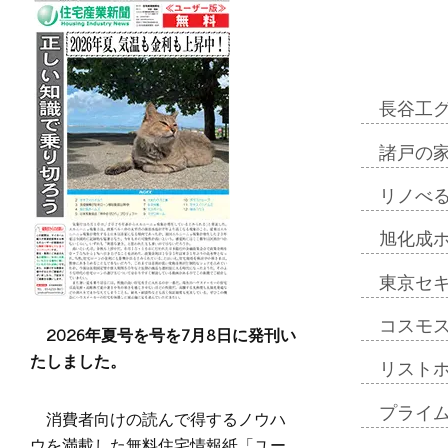
長谷工
諸戸の
リノべ
旭化成
東京セ
コスモ
2026年夏号を号を7月8日に発刊い
たしました。
リスト
プライ
消費者向けの読んで得するノウハ
ウを満載した無料住宅情報紙「ユー