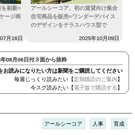
業を刷新=
アールシーコア、初の賃貸向け集合
ケージ商
住宅商品を販売=ワンダーデバイス
のデザインをテラスハウス型で
年07月16日
日付
2025年10月09日
15年08月06日付３面から抜粋
をお読みになりたい方は新聞をご購読してください
毎週じっくり読みたい【
定期購読のご案内
】
今スグ読みたい【
電子版で購読する
】
アールシーコア
人事
育成