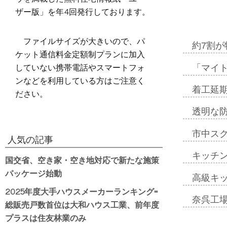
ザー版」を年4回発行しております。
ファイルサイズが大きいので、パ
約7割が
ケット通信料金定額制プランに加入
していない携帯電話やスマートフォ
「マイ
ンなどを利用している方はご注意く
着工延期
ださい。
透明な
市中ス
人気の記事
キッチ
国交省、空き家・空き地対応で新たな施策
パッケージ始動
高級キ
2025年度大手ハウスメーカーランキング=
奈呉工
総販売戸数首位は大和ハウス工業、前年度
プラスは住友林業のみ