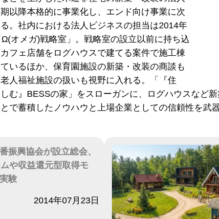
今期以降本格的に事業化し、エンド向け事業に次
る。社内における法人ビジネスの担当は2014年
「Ω(オメガ)戦略室」。戦略室の設立以前に持ち込
型カフェ店舗をログハウスで建てる案件で施工棟
めているほか、保育園施設の新築・改装の商談も
、老人福祉施設の扱いも視野に入れる。「『住
しむ』BESSの家」をスローガンに、ログハウスなど
ことで蓄積したノウハウと上場企業としての信頼性を武
番振興協会が設立総会、
テムや収益還元型取得モ
実験
2014年07月23日