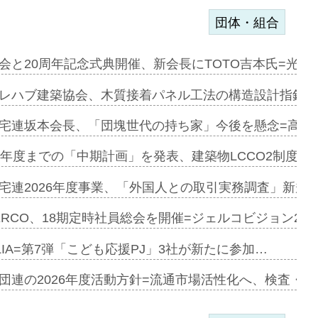
団体・組合
e…
会と20周年記念式典開催、新会長にTOTO吉本氏=光触
加=リンナ…
レハブ建築協会、木質接着パネル工法の構造設計指針を
見込む=…
宅連坂本会長、「団塊世代の持ち家」今後を懸念=高齢
9年度までの「中期計画」を発表、建築物LCCO2制度へ
開始=三協…
宅連2026年度事業、「外国人との取引実務調査」新規に
ERCO、18期定時社員総会を開催=ジェルコビジョン203
築分譲M専用…
LIA=第7弾「こども応援PJ」3社が新たに参加…
団連の2026年度活動方針=流通市場活性化へ、検査・