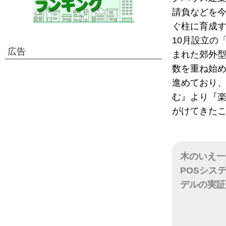
請負などを
ぐ柱に育成す
10月設立の
広告
まれた郊外
数を重ね始
進めており
む』より『楽
がけてきた
木のいえ一
POSシス
デルの実証
日付