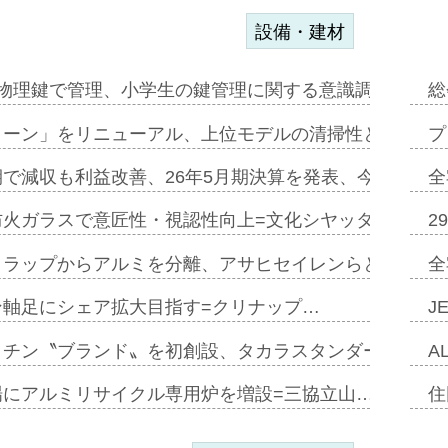
設備・建材
物理鍵で管理、小学生の鍵管理に関する意識調査=Natur
総
トーン」をリニューアル、上位モデルの清掃性と安全性追
プ
で減収も利益改善、26年5月期決算を発表、今期は増収
全
防火ガラスで意匠性・視認性向上=文化シヤッター…
2
クラップからアルミを分離、アサヒセイレンらと協働開発
全
ン軸足にシェア拡大目指す=クリナップ…
J
ッチン〝ブランド〟を初創設、タカラスタンダードが新
A
場にアルミリサイクル専用炉を増設=三協立山…
住