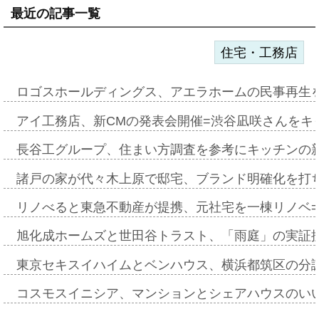
最近の記事一覧
住宅・工務店
ロゴスホールディングス、アエラホームの民事再生
アイ工務店、新CMの発表会開催=渋谷凪咲さんをキ
長谷工グループ、住まい方調査を参考にキッチンの
諸戸の家が代々木上原で邸宅、ブランド明確化を打
リノべると東急不動産が提携、元社宅を一棟リノベ
旭化成ホームズと世田谷トラスト、「雨庭」の実証
東京セキスイハイムとベンハウス、横浜都筑区の分
コスモスイニシア、マンションとシェアハウスのい