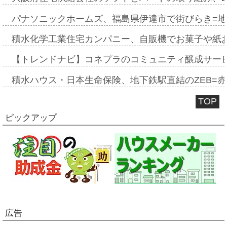
パナソニックホームズ、福島県伊達市で街びらき=
積水化学工業住宅カンパニー、自販機でお菓子や紙
【トレンドナビ】コネプラのコミュニティ醸成サー
積水ハウス・日本生命保険、地下鉄駅直結のZEB=赤坂
TOP
ピックアップ
広告