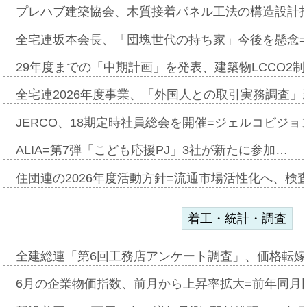
プレハブ建築協会、木質接着パネル工法の構造設計
全宅連坂本会長、「団塊世代の持ち家」今後を懸念
29年度までの「中期計画」を発表、建築物LCCO2
全宅連2026年度事業、「外国人との取引実務調査」新
JERCO、18期定時社員総会を開催=ジェルコビジョン
ALIA=第7弾「こども応援PJ」3社が新たに参加…
住団連の2026年度活動方針=流通市場活性化へ、検
着工・統計・調査
全建総連「第6回工務店アンケート調査」、価格転嫁
6月の企業物価指数、前月から上昇率拡大=前年同月比