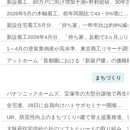
新設着工、80万戸に向け増加予測=野村総研、30年
2026年5月の木軸着工、前年同期比で43・5%増に…
新設住宅着工5月分、「持ち家」一昨年比は約9%減=
新設着工2026年4月分、「持ち家」反動で3ヵ月ぶ
1～4月の塗装業倒産が高水準、東京商工リサーチ調
アットホーム「首都圏における『新築戸建』の価格
まちづくり
パナソニックホームズ、宝塚市の大型分譲地で再生
全宅連、28日に会員向けハトサポセミナー開催…
UR、防災性向上のまちづくり=建て替え提案推進、
大阪府住宅供給公社のソフトとハードの取り組み、2