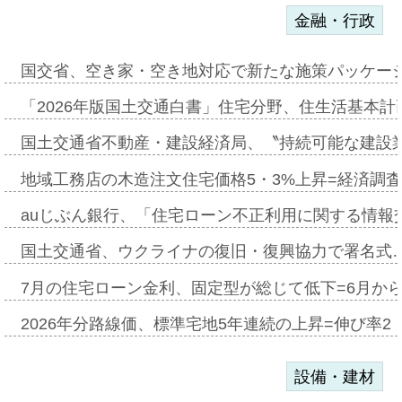
金融・行政
国交省、空き家・空き地対応で新たな施策パッケー
「2026年版国土交通白書」住宅分野、住生活基本計
国土交通省不動産・建設経済局、〝持続可能な建設
地域工務店の木造注文住宅価格5・3%上昇=経済調
auじぶん銀行、「住宅ローン不正利用に関する情報
国土交通省、ウクライナの復旧・復興協力で署名式
7月の住宅ローン金利、固定型が総じて低下=6月か
2026年分路線価、標準宅地5年連続の上昇=伸び率2・
設備・建材