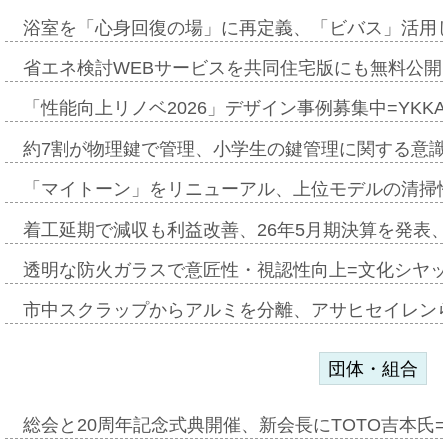
浴室を「心身回復の場」に再定義、「ビバス」活用し
省エネ検討WEBサービスを共同住宅版にも無料公開、
「性能向上リノベ2026」デザイン事例募集中=YKKA
約7割が物理鍵で管理、小学生の鍵管理に関する意識調査
「マイトーン」をリニューアル、上位モデルの清掃
着工延期で減収も利益改善、26年5月期決算を発表
透明な防火ガラスで意匠性・視認性向上=文化シヤ
市中スクラップからアルミを分離、アサヒセイレン
団体・組合
総会と20周年記念式典開催、新会長にTOTO吉本氏