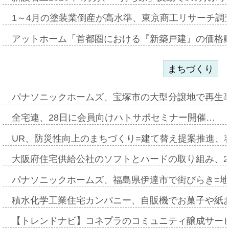
1～4月の塗装業倒産が高水準、東京商工リサーチ調
アットホーム「首都圏における『新築戸建』の価格
まちづくり
パナソニックホームズ、宝塚市の大型分譲地で再生
全宅連、28日に会員向けハトサポセミナー開催…
UR、防災性向上のまちづくり=建て替え提案推進、
大阪府住宅供給公社のソフトとハードの取り組み、2
パナソニックホームズ、福島県伊達市で街びらき=
積水化学工業住宅カンパニー、自販機でお菓子や紙
【トレンドナビ】コネプラのコミュニティ醸成サー