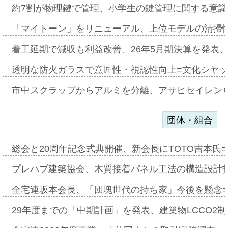
約7割が物理鍵で管理、小学生の鍵管理に関する意識調査
「マイトーン」をリニューアル、上位モデルの清掃
着工延期で減収も利益改善、26年5月期決算を発表
透明な防火ガラスで意匠性・視認性向上=文化シヤ
市中スクラップからアルミを分離、アサヒセイレン
団体・組合
総会と20周年記念式典開催、新会長にTOTO吉本氏
プレハブ建築協会、木質接着パネル工法の構造設計
全宅連坂本会長、「団塊世代の持ち家」今後を懸念
29年度までの「中期計画」を発表、建築物LCCO2