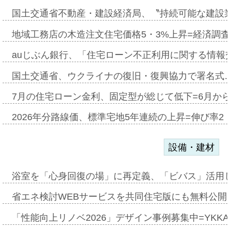
国土交通省不動産・建設経済局、〝持続可能な建設
地域工務店の木造注文住宅価格5・3%上昇=経済調
auじぶん銀行、「住宅ローン不正利用に関する情報
国土交通省、ウクライナの復旧・復興協力で署名式
7月の住宅ローン金利、固定型が総じて低下=6月か
2026年分路線価、標準宅地5年連続の上昇=伸び率2・
設備・建材
浴室を「心身回復の場」に再定義、「ビバス」活用し
省エネ検討WEBサービスを共同住宅版にも無料公開、
「性能向上リノベ2026」デザイン事例募集中=YKKA