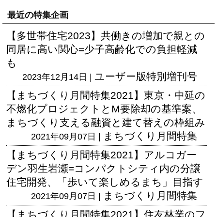
最近の特集企画
【多世帯住宅2023】共働きの増加で親との
同居に高い関心=少子高齢化での負担軽減
も
ユーザー版
特別増刊号
2023年12月14日 |
【まちづくり月間特集2021】東京・中延の
不燃化プロジェクトとM要除却の基準案、
まちづくり支える融資と建て替えの枠組み
まちづくり月間特集
2021年09月07日 |
【まちづくり月間特集2021】アルコガー
デン羽生岩瀬=コンパクトシティ内の分譲
住宅開発、「歩いて楽しめるまち」目指す
まちづくり月間特集
2021年09月07日 |
【まちづくり月間特集2021】住友林業のフ