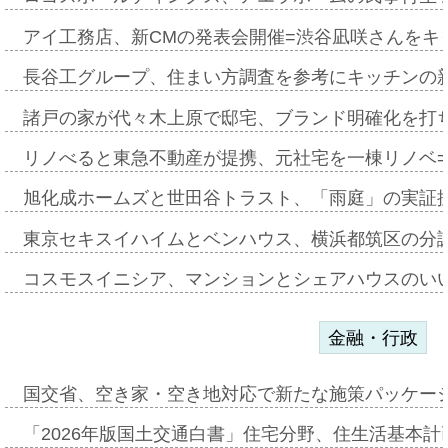
アイ工務店、新CMの発表会開催=渋谷凪咲さんをキ
長谷工グループ、住まい方調査を参考にキッチンの
諸戸の家が代々木上原で邸宅、ブランド明確化を打
リノべると東急不動産が提携、元社宅を一棟リノベ
旭化成ホームズと世田谷トラスト、「雨庭」の実証
東京セキスイハイムとベンハウス、横浜都筑区の分
コスモスイニシア、マンションとシェアハウスのい
金融・行政
国交省、空き家・空き地対応で新たな施策パッケー
「2026年版国土交通白書」住宅分野、住生活基本計