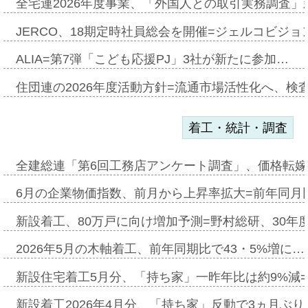
全宅連2026年度事業、「外国人との取引実務調査」新
JERCO、18期定時社員総会を開催=ジェルコビジョン
ALIA=第7弾「こども応援PJ」3社が新たに参加…
住団連の2026年度活動方針=流通市場活性化へ、検
着工・統計・調査
全建総連「第6回工務店アンケート調査」、価格転嫁
6月の企業物価指数、前月から上昇率拡大=前年同月比
新設着工、80万戸に向け増加予測=野村総研、30年
2026年5月の木軸着工、前年同期比で43・5%増に…
新設住宅着工5月分、「持ち家」一昨年比は約9%減=
新設着工2026年4月分、「持ち家」反動で3ヵ月ぶ