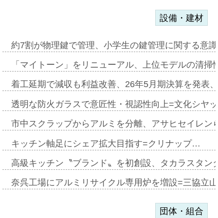
設備・建材
約7割が物理鍵で管理、小学生の鍵管理に関する意識調査
「マイトーン」をリニューアル、上位モデルの清掃
着工延期で減収も利益改善、26年5月期決算を発表
透明な防火ガラスで意匠性・視認性向上=文化シヤ
市中スクラップからアルミを分離、アサヒセイレン
キッチン軸足にシェア拡大目指す=クリナップ…
高級キッチン〝ブランド〟を初創設、タカラスタン
奈呉工場にアルミリサイクル専用炉を増設=三協立
団体・組合