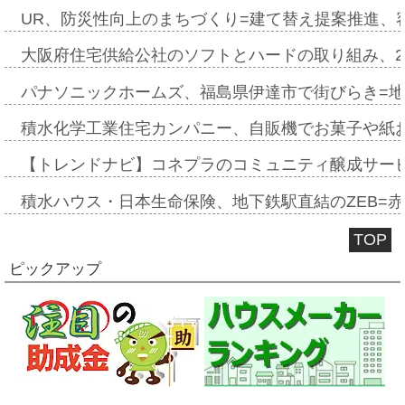
UR、防災性向上のまちづくり=建て替え提案推進、
大阪府住宅供給公社のソフトとハードの取り組み、2
パナソニックホームズ、福島県伊達市で街びらき=
積水化学工業住宅カンパニー、自販機でお菓子や紙
【トレンドナビ】コネプラのコミュニティ醸成サー
積水ハウス・日本生命保険、地下鉄駅直結のZEB=赤坂
TOP
ピックアップ