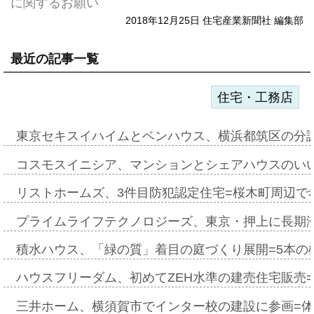
に関するお願い
2018年12月25日 住宅産業新聞社 編集部
最近の記事一覧
住宅・工務店
東京セキスイハイムとベンハウス、横浜都筑区の分
コスモスイニシア、マンションとシェアハウスのい
リストホームズ、3件目防犯認定住宅=桜木町周辺で
プライムライフテクノロジーズ、東京・押上に長期
積水ハウス、「緑の質」着目の庭づくり展開=5本の
ハウスフリーダム、初めてZEH水準の建売住宅販売
三井ホーム、横須賀市でインター校の建設に参画=体