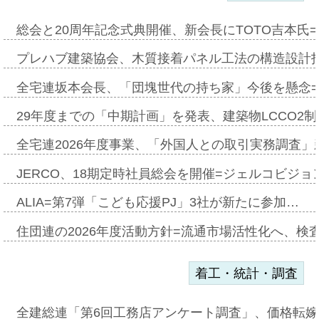
総会と20周年記念式典開催、新会長にTOTO吉本氏
プレハブ建築協会、木質接着パネル工法の構造設計
全宅連坂本会長、「団塊世代の持ち家」今後を懸念
29年度までの「中期計画」を発表、建築物LCCO2
全宅連2026年度事業、「外国人との取引実務調査」新
JERCO、18期定時社員総会を開催=ジェルコビジョン
ALIA=第7弾「こども応援PJ」3社が新たに参加…
住団連の2026年度活動方針=流通市場活性化へ、検
着工・統計・調査
全建総連「第6回工務店アンケート調査」、価格転嫁