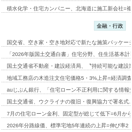
積水化学・住宅カンパニー、北海道に施工新会社=
金融・行政
国交省、空き家・空き地対応で新たな施策パッケー
「2026年版国土交通白書」住宅分野、住生活基本計
国土交通省不動産・建設経済局、〝持続可能な建設
地域工務店の木造注文住宅価格5・3%上昇=経済調
auじぶん銀行、「住宅ローン不正利用に関する情報
国土交通省、ウクライナの復旧・復興協力で署名式
7月の住宅ローン金利、固定型が総じて低下=6月か
2026年分路線価、標準宅地5年連続の上昇=伸び率2・