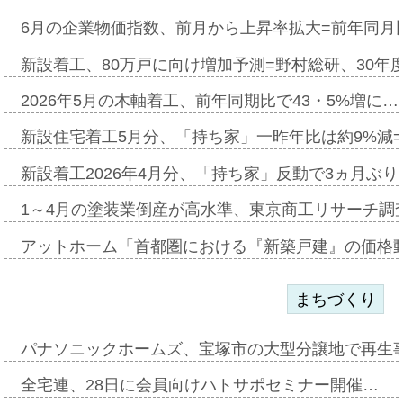
6月の企業物価指数、前月から上昇率拡大=前年同月比
新設着工、80万戸に向け増加予測=野村総研、30年
2026年5月の木軸着工、前年同期比で43・5%増に…
新設住宅着工5月分、「持ち家」一昨年比は約9%減=
新設着工2026年4月分、「持ち家」反動で3ヵ月ぶ
1～4月の塗装業倒産が高水準、東京商工リサーチ調
アットホーム「首都圏における『新築戸建』の価格
まちづくり
パナソニックホームズ、宝塚市の大型分譲地で再生
全宅連、28日に会員向けハトサポセミナー開催…