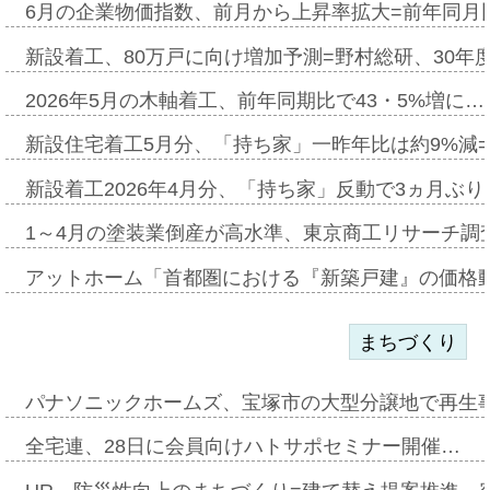
6月の企業物価指数、前月から上昇率拡大=前年同月比
新設着工、80万戸に向け増加予測=野村総研、30年
2026年5月の木軸着工、前年同期比で43・5%増に…
新設住宅着工5月分、「持ち家」一昨年比は約9%減=
新設着工2026年4月分、「持ち家」反動で3ヵ月ぶ
1～4月の塗装業倒産が高水準、東京商工リサーチ調
アットホーム「首都圏における『新築戸建』の価格
まちづくり
パナソニックホームズ、宝塚市の大型分譲地で再生
全宅連、28日に会員向けハトサポセミナー開催…