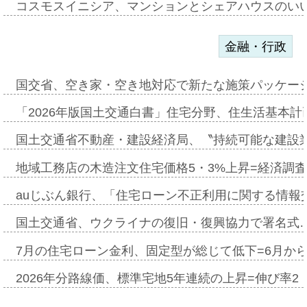
コスモスイニシア、マンションとシェアハウスのい
金融・行政
国交省、空き家・空き地対応で新たな施策パッケー
「2026年版国土交通白書」住宅分野、住生活基本計
国土交通省不動産・建設経済局、〝持続可能な建設
地域工務店の木造注文住宅価格5・3%上昇=経済調
auじぶん銀行、「住宅ローン不正利用に関する情報
国土交通省、ウクライナの復旧・復興協力で署名式
7月の住宅ローン金利、固定型が総じて低下=6月か
2026年分路線価、標準宅地5年連続の上昇=伸び率2・