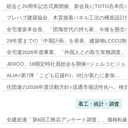
総会と20周年記念式典開催、新会長にTOTO吉本氏
プレハブ建築協会、木質接着パネル工法の構造設計
全宅連坂本会長、「団塊世代の持ち家」今後を懸念
29年度までの「中期計画」を発表、建築物LCCO2
全宅連2026年度事業、「外国人との取引実務調査」新
JERCO、18期定時社員総会を開催=ジェルコビジョン
ALIA=第7弾「こども応援PJ」3社が新たに参加…
住団連の2026年度活動方針=流通市場活性化へ、検
着工・統計・調査
全建総連「第6回工務店アンケート調査」、価格転嫁