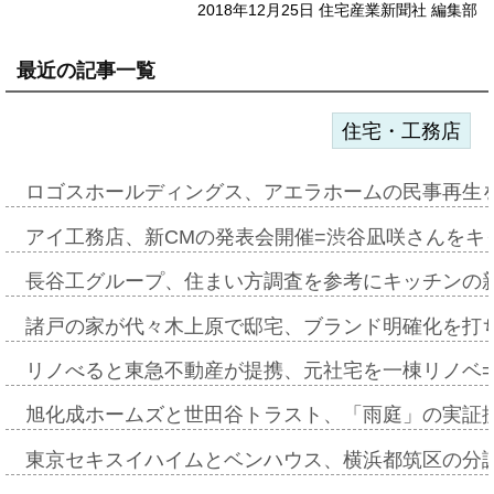
2018年12月25日 住宅産業新聞社 編集部
最近の記事一覧
住宅・工務店
ロゴスホールディングス、アエラホームの民事再生
アイ工務店、新CMの発表会開催=渋谷凪咲さんをキ
長谷工グループ、住まい方調査を参考にキッチンの
諸戸の家が代々木上原で邸宅、ブランド明確化を打
リノべると東急不動産が提携、元社宅を一棟リノベ
旭化成ホームズと世田谷トラスト、「雨庭」の実証
東京セキスイハイムとベンハウス、横浜都筑区の分