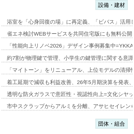
設備・建材
浴室を「心身回復の場」に再定義、「ビバス」活用し
省エネ検討WEBサービスを共同住宅版にも無料公開、
「性能向上リノベ2026」デザイン事例募集中=YKKA
約7割が物理鍵で管理、小学生の鍵管理に関する意識調査
「マイトーン」をリニューアル、上位モデルの清掃
着工延期で減収も利益改善、26年5月期決算を発表
透明な防火ガラスで意匠性・視認性向上=文化シヤ
市中スクラップからアルミを分離、アサヒセイレン
団体・組合