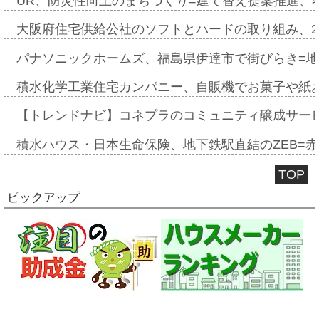
UR、防災性向上のまちづくり=建て替え提案推進、
大阪府住宅供給公社のソフトとハードの取り組み、2
パナソニックホームズ、福島県伊達市で街びらき=
積水化学工業住宅カンパニー、自販機でお菓子や紙
【トレンドナビ】コネプラのコミュニティ醸成サー
積水ハウス・日本生命保険、地下鉄駅直結のZEB=赤坂
TOP
ピックアップ