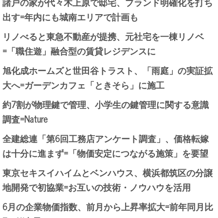
諸戸の家が代々木上原で邸宅、ブランド明確化を打ち
出す=年内にも城南エリアで計画も
リノべると東急不動産が提携、元社宅を一棟リノベ
=「職住遊」融合型の賃貸レジデンスに
旭化成ホームズと世田谷トラスト、「雨庭」の実証拡
大へ=ガーデンカフェ「ときそら」に施工
約7割が物理鍵で管理、小学生の鍵管理に関する意識
調査=Nature
全建総連「第6回工務店アンケート調査」、価格転嫁
は十分に進まず=「物価安定につながる施策」を要望
東京セキスイハイムとベンハウス、横浜都筑区の分譲
地開発で初協業=お互いの技術・ノウハウを活用
6月の企業物価指数、前月から上昇率拡大=前年同月比