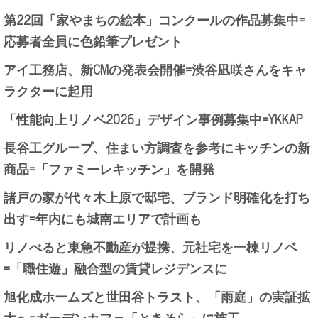
第22回「家やまちの絵本」コンクールの作品募集中=
応募者全員に色鉛筆プレゼント
アイ工務店、新CMの発表会開催=渋谷凪咲さんをキャ
ラクターに起用
「性能向上リノベ2026」デザイン事例募集中=YKKAP
長谷工グループ、住まい方調査を参考にキッチンの新
商品=「ファミーレキッチン」を開発
諸戸の家が代々木上原で邸宅、ブランド明確化を打ち
出す=年内にも城南エリアで計画も
リノべると東急不動産が提携、元社宅を一棟リノベ
=「職住遊」融合型の賃貸レジデンスに
旭化成ホームズと世田谷トラスト、「雨庭」の実証拡
大へ=ガーデンカフェ「ときそら」に施工