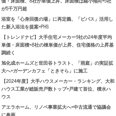
価・床面積、8社が単価上昇、床面積は縮小傾向=5社
が5千万円超
浴室を「心身回復の場」に再定義、「ビバス」活用し
た新入浴法を提案=PHS
【トレンドナビ】大手住宅メーカー9社の24年度平均
単価・床面積=8社の棟単価が上昇、住宅価格の上昇基
調続く
旭化成ホームズと世田谷トラスト、「雨庭」の実証拡
大へ=ガーデンカフェ「ときそら」に施工
【2024年度】大手ハウスメーカー・ランキング、大和
ハウス工業が総販売戸数トップ=戸建て首位、積水ハ
ウス
アエラホーム、リノベ事業拡大へ=中古流通で協議会
に参画